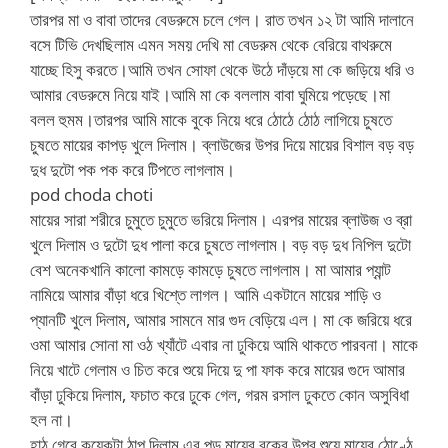
তারপর মা ও বাবা তাদের বেডরুমে চলে গেল। রাত তখন ১২ টা আমি দালানে
বসে টিভি দেখছিলাম এমন সময় দেখি মা বেডরুম থেকে বেরিয়ে বাথরুমে
যাচ্ছে হিসু করতে।আমি তখন সোফা থেকে উঠে দাঁড়য়ে মা কে জড়িয়ে ধরি ও
আমার বেডরুমে নিয়ে যাই।আমি মা কে বললাম বাবা ঘুমিয়ে পড়েছে।মা
বলল হুমম।তারপর আমি মাকে বুকে নিয়ে ধরে ঠোঠে ঠোঠ লাগিয়ে চুষতে
চুষতে মায়ের কাপড় খুলে দিলাম। ব্লাউজের উপর দিয়ে মায়ের বিশাল বড় বড়
দুধ দুটো পক পক করে টিপতে লাগলাম।
pod choda choti
মায়ের সারা শরীরে চুমুতে চুমুতে ভরিয়ে দিলাম। এরপর মায়ের ব্লাউজ ও ব্রা
খুলে দিলাম ও দুটো দুধ পালা করে চুষতে লাগলাম। বড় বড় দুধ নিপিল দুটো
বেশ অনেকখানি কালো কামড়ে কামড়ে চুষতে লাগলাম। মা আমার প্যান্ট
নামিয়ে আমার বাঁড়া ধরে খিশ্তে লাগল। আমি একটানে মায়ের শাড়ি ও
প্যানটি খুলে দিলাম, আমার সামনে মার গুদ বেড়িয়ে এল। মা কে জরিয়ে ধরে
ওমা আমার সোনা মা ওঠ খ্যাঁটে এবার না ঢুকিয়ে আমি থাকতে পারবনা। মাকে
নিয়ে খাটে গেলাম ও চিত করে শুয়ে দিয়ে দু পা ফাক করে মায়ের গুদে আমার
বাঁড়া ঢুকিয়ে দিলাম, ফচাত করে ঢুকে গেল, গরম রসাল ঢুকতে কোন অসুবিধা
হল না।
হাঠূ গেরে কয়েকটা ঠাপ দিলাম এর পড় মায়ের বুকের উপর শুয়ে মায়ের ঠোণ্ঠে