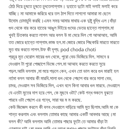
ঠোঠ দিয়ে চুষতে চুষতে চুদতেলাগ্লাম। দুহাতে দুটো মাই দলাই মলাই করে
যাচ্ছি। মা আমাকে জরিয়ে ধরে তল ঠাপ দিতে লাগলো আমারা মা ছেলে
উদোম চোদাচুদি করছি।এমন সময় আমার মাথায় এক দুষ্টু বুদ্ধি এল।বাঁড়া
গুদ থেকে বার করে হাতের আঙুল দিইয়ে গুদের ভেতর ছান্তে লাগ্লাম.মা
খুবই চিতকার করতে লাগল আর বলল উ মা মেরে দিল গো আআআহ. আমি
তত জোরে ছান্তে লাগ্লাম.কাজ হল.মা জোরে জোরে পিছকারি মারতে মারতে
মুত বার করতে লাগল.উফ কী দৃশ্য. pod choda choti
প্রচুর মুত বেরোল মায়ের গুদ থেকে, পুরো বেড ভিজিয়ে দিল. সামনে র
দেওয়াল টা পুরো পেচ্ছাপে ভিজে গেল.মা আআহ করতে করতে সুয়ে
পড়ল.আমি বললাম ,মা শুয়ে পড়লে কেন, এখন তো ভাল করে গুদ মারাই হল
না!মা বলল আবার কী মারবি.সালা গুদ থেকে পেছাপ বার করে সালা বেড,
চাদর, দেওয়াল সব ভিজিয়ে দিল, এখন বলে কিনা আবার গুদ মারবে. দেওয়ালে
যে এতটা মুতের দাগ হয়ে গেল, কে মুছবে ওটা? কেউ গন্ধ শুকলে বুঝতে
পারবে ওটা পেছাপ এর গন্ধে, সারা ঘর ম ম করছে.
কেউ জিজ্ঞেস করলে কী বলব দেওয়ালে দাড়িয়ে আমি মুত ছিলাম.আমি মা কে
শান্ত করলাম এবং বললাম তোমার কাছে আমার একটি আবদার আছে।মা
বলল কী? আমি বললাম আমি তোমার পাছার ফুটো তে আমার বাঁড়া টা
ঢোকাতে চাই।মা বলল আমি এর আগে কখনও পাছার ফুটোতে বাঁড়া নিয়নি