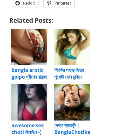
Reddit
Pinterest
Related Posts:
bangla erotic
পিংকির পাছার ভিতর
golpo দ্বীপের বাসিন্দা
পুরোটা ধোন ঢুকিয়ে
– 1 by ভবঘুরে
দিলাম – আত্মকাহিনী
awesome sex
বেশ্যা শ্বাশুড়ী |
choti সীমাহীন -(
BanglaChotika