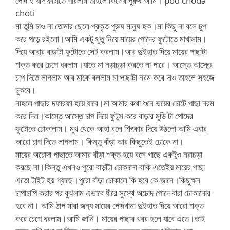
পোদ ই যদি ফাটাতে পারলাম তাহলে কিসের পুরুষ আমি। pod choda
choti
মা তুমি চাও না তোমার ছেলে প্রকৃত পুরুষ মানুষ হক।মা কিছু না বলে চুপ
করে পড়ে রইলো।আমি একটু থুতু নিয়ে মায়ের পোদের ফুটোতে মাখালাম।
দিয়ে আবার বাড়াটা ফুটোতে সেট করলাম।আর দুইহাত দিয়ে মায়ের পাছাটা
শক্ত করে চেপে ধরলাম।যাতে মা নড়াচড়া করতে না পারে। আস্তে আস্তে
চাপ দিতে লাগলাম আর মাকে বললাম মা পাছাটা নরম করে দাও তাহলে সহজে
ঢুকবে।
নাহলে পাছার দফারফা হয়ে যাবে।মা আমার কথা শুনে ভয়ের চোটে পাছা নরম
করে দিল।আস্তে আস্তে চাপ দিয়ে ফুটুস করে বাড়ার মুন্ডি টা পোদের
ফুটোতে ঢোকালাম। মুখ থেকে আহা বলে শিৎকার দিয়ে উঠলো আমি এবার
আরো চাপ দিতে লাগলাম। কিন্তু বাঁড়া আর কিছুতেই ঢোকে না।
মায়ের অচোদা পাছাতে আমার বাঁড়া শক্ত হয়ে বসে গাছে একটুও নরাচড়া
করছে না।কিন্তু এখনও পুরো বাড়াঁটা ঢোকানো বাকি এতেইয় মায়ের পাছা
এতো টাইট হয় গ্যাছে।পুরো বাঁড়া ঢোকালে কি হবে কে জানে।কিছুক্ষন
চাপাচাপি করার পর বুঝলাম এভাবে ধীরে সুস্থে অচোদ পোদে বারা ঢোকানোর
হবে না। আমি ঠাপ মারা জন্য মায়ের পোদখানা দুইহাত দিয়ে আরো শক্ত
করে চেপে ধরলাম।আমি জানি। মায়ের পাছার খবর হলে যাবে এতে।তাই