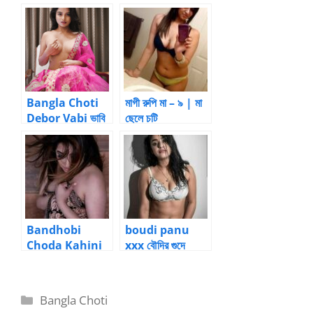
উত্তরণ ) 1 by
hini – New
নীলাকাশ
Bangla Choti
Bangla Choti
মাগী রুপি মা – ৯ | মা
Debor Vabi ভাবি
ছেলে চটি
কে চুদার গল্প
Bandhobi
boudi panu
Choda Kahini
xxx বৌদির গুদে
গার্লফ্রেন্ড বদল করে
ছেলেটা অনেক মাল
ভাইয়ের বউকে চোদা ৩
ঢেলেছে
Categories
Bangla Choti