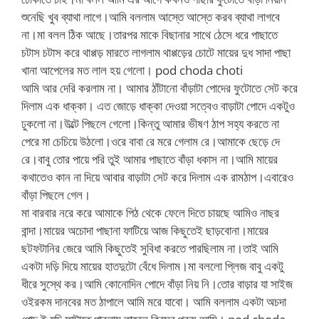
শুনেছি খুব ব্যাথা লাগে।আমি বললাম আস্তে আস্তে করব ব্যাথা লাগবে
না।মা বলল ঠিক আছে।তারপর মাকে বিছানার সাথে ঠেসে ধরে পাছাতে
চটাস চটাস করে থাপ্পড় মারতে লাগলাম থাপ্পড়ের চোটে মায়ের দুধ সাদা পাছা
খানা আপেলের মত লাল হয় গেলো। pod choda choti
আমি আর দেরি করলাম না। আমার ঠাঁটানো বাঁড়াটা পোদের ফুটোতে সেট করে
দিলাম এক ধাক্কা। এত জোড়ে ধাক্কা দেওয়া সত্বেও বাড়াটা পোদে একটুও
ঢুকলো না।উল্টে পিছলে গেলো।কিন্তু আমার ভীষণ ঠাপ সহ্য করতে না
পেরে মা চেচিয়ে উঠলো।ওরে বাবা রে মরে গেলাম রে।আমাকে ছেড়ে দে
রে।বাবু তোর পায়ে পরি তুই আমার পাছাতে বাঁড়া ধকাস না।আমি মায়ের
কথাতেও কান না দিয়ে আবার বাড়াটা সেট করে দিলাম এক রামঠাপ।এবারেও
বাঁড়া পিছলে গেল।
মা বারবার নরে করে আমাকে পিঠ থেকে ফেলে দিতে চায়ছে আমিও নাছর
বান্দা।মায়ের অচোদা পাছানা ফাটিয়ে আজ কিছুতেই ছাড়বোনা।মায়ের
ছটফটানির জেরে আমি কিছুতেই সুবিধা করতে পারছিলাম না।তাই আমি
একটা দড়ি দিয়ে মায়ের হাতদুটো বেঁধে দিলাম।মা বললো প্লিজ বাবু একটু
ধীরে সুস্থে কর।আমি কোনোদিন পোদে বাঁড়া নিয় নি।তোর বাড়ার যা সাইজ
ওইরকম দানবের মত ঠাপালে আমি মরে যাবো। আমি বললাম একটা অচদা