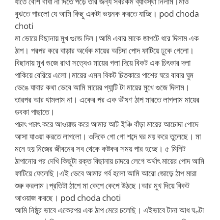
যাতে বেশি বাধা না দিতে পড়ে তার জন্য সবরকম ব্যাবস্থা নিলাম।মাও
বুঝতে পারলো যে আমি কিছু একটা ভয়নক করতে যাচ্ছি। pod choda
choti
মা ভোয়ে বিছানায় মুখ গুজে দিল।আমি এবার মাকে জাপটে ধরে দিলাম এক
ঠাপ। পরপর করে বাড়ার অর্ধেক মায়ের অচিদা পোদ ফাটিয়ে ঢুকে গেলো।
বিছানায় মুখ গুজে রাখা সত্বেও মায়ের গলা দিয়ে বিকট এক চিৎকার দলা
পাকিয়ে বেরিয়ে এলো।মায়ের এমন বিকট চিতকারে পাশের ঘরে বাবার ঘুম
ভেঙে যাবার কথা ভেবে আমি মায়ের প্যান্টি টা মায়ের মুখে গুজে দিলাম।
তারপর আর থামলাম না। একের পর এক ভীষণ ঠাপ মারতে লাগলাম মায়ের
ডবকা পাছাতে।
পচাৎ পচাৎ করে আওয়াজ করে আমার আট ইঞ্চি বাঁড়া মায়ের আচোদা পোদে
আসা যাওয়া করতে লাগলো। ওদিকে গো গো শব্দে ঘর ময় করে তুলেছে। মা
মনে হয় নিজের জীবনের সব থেকে কষ্টকর সময় পার হচ্ছে। ৫ মিনিট
ঠাপানোর পর দেখি কিছুটা রক্ত বিছানায় চাদরে লেগে অর্থাৎ মায়ের পোদ আমি
ফাটিয়ে ফেলেছি।এই ভেবে আমার গর্ব হলো আমি আরো জোড়ে ঠাপ মারা
শুরু করলাম।প্রতিটা ঠাপে মা কেপে কেপে উঠছে।আর মুখ দিয়ে বিকট
আওয়াজ করছে। pod choda choti
আমি নিষ্ঠুর ভাবে একেরপর এক ঠাপ মেরে চলেছি। এইভাবে টানা আধ ঘণ্টা