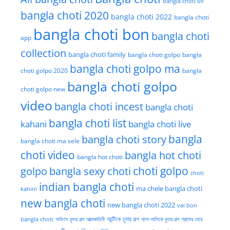
bangla choti 69
bangla choti 2020
bangla choti 2022
bangla choti
bangla choti bon
bangla choti
app
collection
bangla choti family
bangla choti golpo
bangla
bangla choti golpo ma
choti golpo 2020
bangla
bangla choti golpo
choti golpo new
video
bangla choti incest
bangla choti
bangla choti list
kahani
bangla choti live
bangla choti story
bangla
bangla choti ma sele
choti video
bangla hot choti
bangla hot choti
golpo
choti golpo
bangla sexy choti
choti
indian bangla choti
ma chele bangla choti
kahini
new bangla choti
new bangla choti 2022
vai bon
অফিসে চুদার গল্প
আত্মকাহিনী
আন্টিকে চুদার গল্প
খালা-মাসিকে চুদার গল্প
গ্রামের মেয়ে
bangla choti