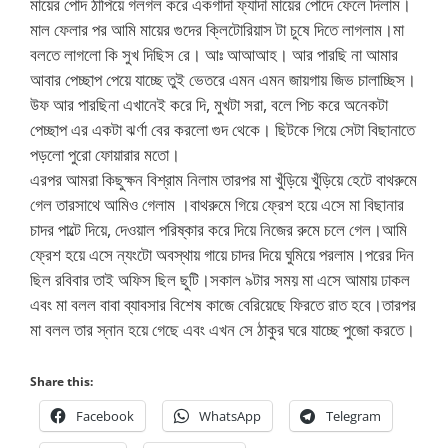
মায়ের পোদ ঠাপিয়ে গলগল করে একগাদা ফ্যাদা মায়ের পোদে ফেলে দিলাম।
মাল ফেলার পর আমি মায়ের গুদের ক্লিটোরিয়াস টা চুষে দিতে লাগলাম।মা
বলতে লাগলো কি সুখ দিছিস রে। আঃ আআআহ। আর পারছি না আমার
আবার পেচ্ছাপ পেয়ে যাচ্ছে তুই ভেতরে এমন এমন জায়গায় জিভ চালাচ্ছিস।
উফ আর পারছিনা এখানেই করে দি, মুখটা সরা, বলে পিচ করে অনেকটা
পেচ্ছাপ এর একটা ঝর্ণা বের করলো গুদ থেকে। ছিটকে গিয়ে সেটা বিছানাতে
পড়লো পুরো ফোয়ারার মতো।
এরপর আমরা কিছুক্ষন বিশ্রাম নিলাম তারপর মা খুঁড়িয়ে খুঁড়িয়ে হেটে বাথরুমে
গেল তারসাথে আমিও গেলাম ।বাথরুমে গিয়ে ফ্রেশ হয়ে এসে মা বিছানার
চাদর পাল্টে দিয়ে, দেওয়াল পরিষ্কার করে দিয়ে নিজের রুমে চলে গেল।আমি
ফ্রেশ হয়ে এসে ন্যংটো অবস্থায় গায়ে চাদর দিয়ে ঘুমিয়ে পরলাম।পরের দিন
ছিল রবিবার তাই অফিস ছিল ছুটি।সকাল ৯টার সময় মা এসে আমায় ঢাকল
এবং মা বলল বাবা ব্যাবসার বিশেষ কাজে বেরিয়েছে ফিরতে রাত হবে।তারপর
মা বলল তার স্নান হয়ে গেছে এবং এখন সে ঠাকুর ঘরে যাচ্ছে পুজো করতে।
Share this:
Facebook
WhatsApp
Telegram