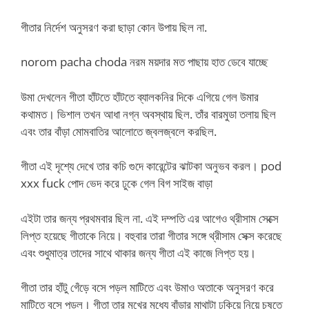
গীতার নির্দেশ অনুসরণ করা ছাড়া কোন উপায় ছিল না.
norom pacha choda নরম ময়দার মত পাছায় হাত ডেবে যাচ্ছে
উমা দেখলেন গীতা হাঁটতে হাঁটতে ব্যালকনির দিকে এগিয়ে গেল উমার
কথামত। ভিশাল তখন আধা নগ্ন অবস্থায় ছিল. তাঁর বারমুডা তলায় ছিল
এবং তার বাঁড়া মোমবাতির আলোতে জ্বলজ্বলে করছিল.
গীতা এই দৃশ্যে দেখে তার কচি গুদে কারেন্টের ঝাটকা অনুভব করল। pod
xxx fuck পোদ ভেদ করে ঢুকে গেল বিগ সাইজ বাড়া
এইটা তার জন্য প্রথমবার ছিল না. এই দম্পতি এর আগেও থ্রীসাম সেক্সে
লিপ্ত হয়েছে গীতাকে নিয়ে। বহুবার তারা গীতার সঙ্গে থ্রীসাম সেক্স করেছে
এবং শুধুমাত্র তাদের সাথে থাকার জন্য গীতা এই কাজে লিপ্ত হয়।
গীতা তার হাঁটু গেঁড়ে বসে পড়ল মাটিতে এবং উমাও অতাকে অনুসরণ করে
মাটিতে বসে পড়ল। গীতা তার মুখের মধ্যে বাঁড়ার মাথাটা ঢুকিয়ে নিয়ে চুষতে