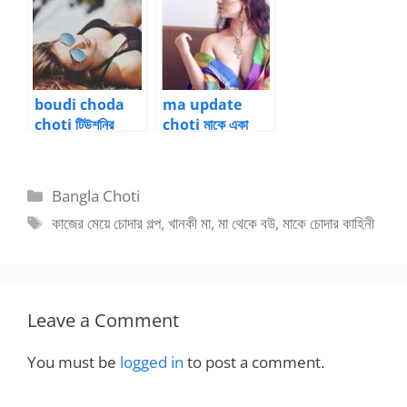
boudi choda
ma update
choti টিউশনির
choti মাকে একা
আড়ালে রামঠাপ – 5
পেয়ে তরতাজা ভোদা
মারলো ছেলে
Categories
Bangla Choti
Tags
কাজের মেয়ে চোদার গল্প
,
খানকী মা
,
মা থেকে বউ
,
মাকে চোদার কাহিনী
Leave a Comment
You must be
logged in
to post a comment.