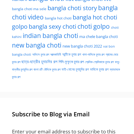
bangla choti story
bangla
bangla choti ma sele
choti video
bangla hot choti
bangla hot choti
golpo
choti golpo
bangla sexy choti
choti
indian bangla choti
ma chele bangla choti
kahini
new bangla choti
new bangla choti 2022
vai bon
অফিসে চুদার গল্প
আত্মকাহিনী
আন্টিকে চুদার গল্প
খালা-মাসিকে চুদার গল্প
গ্রামের মেয়ে
bangla choti
ছাত্র-ছাত্রীর চুদাচদির গল্প
পিসি-ফুফুকে চুদার গল্প
চুদার গল্প
প্রেমিক-প্রেমিকাকে চুদার গল্প
বন্ধু-
ভাই-বোনের চুদাচুদির গল্প
ভাবিকে চুদার গল্প
বান্ধবীর চুদাচুদির গল্প
বাংলা চটি
বৌদিকে চুদার গল্প
ম্যাডামকে
চুদার গল্প
Subscribe to Blog via Email
Enter your email address to subscribe to this