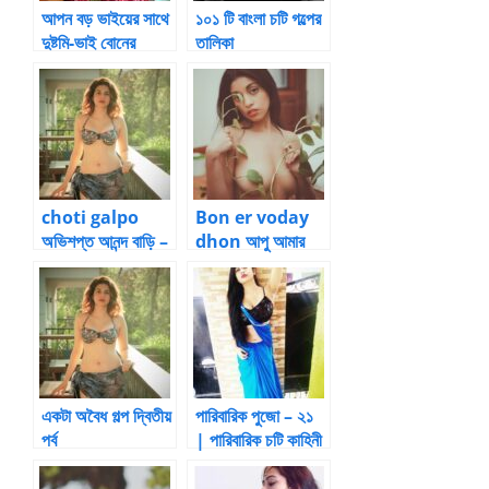
আপন বড় ভাইয়ের সাথে
১০১ টি বাংলা চটি গল্পের
দুষ্টমি-ভাই বোনের
তালিকা
চুদাচুদি
choti galpo
Bon er voday
অভিশপ্ত আনন্দ বাড়ি –
dhon আপু আমার
1
উপরে শুয়ে হাত দিয়ে
ধোন ঢুকালো
একটা অবৈধ গল্প দ্বিতীয়
পারিবারিক পুজো – ২১
পর্ব
| পারিবারিক চটি কাহিনী