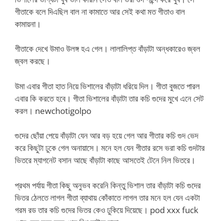
গীতাকে বলে দিএছিল বাল না কামাতে আর সেই কথা মত গীতাও বাল
কামায়না।
গীতাকে দেখে উমাও উলঙ্গ হএ গেল। লালালিপ্ত বাঁড়াটা অন্ধকারেও জ্বল
জ্বল করছে।
উমা এবার গীতা হাত নিয়ে ভিশালের বাঁড়াটা ধরিয়ে দিল। গীতা বুজতে পারল
এবার কি করতে হবে। গীতা ভিশালের বাঁড়াটা তার কচি গুদের মুখে এনে সেট
করল। newchotigolpo
গুদের ছোঁয়া পেয়ে বাঁড়াটা যেন আর বড় হয়ে গেল আর গীতার কচি গুদ ভেদ
করে কিছুটা ঢুকে গেল অনায়াসে। মনে হল যেন গীতার রসে ভরা কচি গুদটার
ভিতরে ম্যাগনেট বসান আছে বাঁড়াটা কাছে আসতেই টেনে নিল ভিতরে।
প্রথম পর্যায় গীতা কিছু অনুভব করেনি কিন্তু ভিশাল তার বাঁড়াটা কচি গুদের
ভিতর ঠেলতে লাগল গীতা ব্যাথায় কোঁকাতে লাগল তার মনে হল যেন একটা
গরম রড তার কচি গুদের ভিতর কেও ঢুকিয়ে দিয়েছে। pod xxx fuck