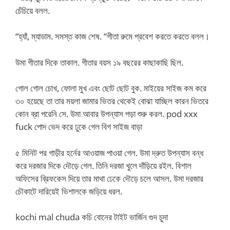
চেঁচিয়ে বলল.
“হ্যাঁ, ম্যাডাম. সমস্ত কাজ শেষ. “গীতা রুমে প্রবেশ করতে করতে বলল।
উমা গীতার দিকে তাকাল. গীতার বয়স ১৯ বছরের কাছাকাছি ছিল.
গোল গোল চোখ, ফোলা মুখ এবং ছোট ছোট বুক. মাইয়ের সাইজ কম করে
৩০ হয়েছে তা তার ময়লা জামার ভিতর থেকেই বোঝা যাচ্ছিল কারন ভিতরে
কোন ব্রা পরেনি সে. উমা আবার উপন্যাস পড়া শুরু করল. pod xxx
fuck পোদ ভেদ করে ঢুকে গেল বিগ সাইজ বাড়া
৫ মিনিট পর গাড়ীর হর্নের আওয়াজ পাওয়া গেল. উমা দ্রুত উপন্যাস বন্ধ
করে দরজার দিকে দৌড়ে গেল. তিনি দরজা খুলে দাঁড়িয়ে রইল. বিশাল
অফিসের ব্রিফকেস দিয়ে তার মাথা ঢেকে দৌড়ে চলে আসল. উমা দরজার
চৌকাটে দারিয়েই ভিশালকে জড়িয়ে ধরল.
kochi mal chuda কচি বোনের টাইট ভার্জিন গুদ চুদা