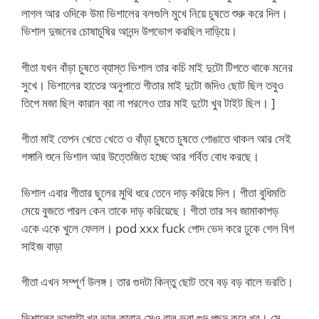
লাগল আর ওদিকে উমা ভিশালের বলগুলি মুখে নিয়ে চুষতে শুরু করে দিল।
ভিশাল দুজনের চোষাচুষির আনন্দ উপভোগ করছিল দাড়িয়ে।
গীতা যখন বাঁড়া চুষতে ব্যাস্ত ভিশাল তার কচি মাই দুটো টিপতে থাকে মনের
সুখে। ভিশালের হাতের অনুপাতে গীতার মাই দুটো জদিও ছোট ছিল তবুও
তিপে মজা ছিল কারান ব্রা না পরলেও তার মাই দুটো খুব টাইট ছিল। ]
গীতা মাই তেপন খেতে খেতে ও বাঁড়া চুষতে চুষতে গোঙাতে থাকল আর সেই
গঙ্গানি শুনে ভিশাল আর উত্তেজিত হচ্ছে আর গর্বিত বোধ করছে।
ভিশাল এবার গীতার ছুলের মুথি ধরে তেনে দাড় করিয়ে দিল। গীতা বুধিমতি
মেয়ে বুজতে পারল কেন তাকে দাড় করিয়েছে। গীতা তার সব জামাকাপড়
একে একে খুলে ফেলল। pod xxx fuck পোদ ভেদ করে ঢুকে গেল বিগ
সাইজ বাড়া
গীতা এখন সম্পূর্ণ উলঙ্গ। তার গুদটা কিন্তু ছোট তবে বড় বড় বালে ভরতি।
ভিশালের ভাগ্যটা খুব ভাল কারান সেও বাল ভরা গুদ পছন্দ করে খুব। সে