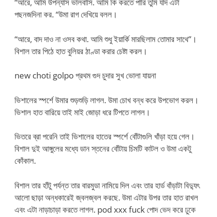
“আরে, আমি উপন্যাস ভালবাসি. আমি কি করতে পারি তুমি যদি এটা
পছনজদিনা কর. “উমা রাগ দেখিয়ে বলল।
“আরে, বাদ দাও না ওসব কথা. আমি শুধু ইয়ার্কি মারছিলাম তোমার সাথে”।
বিশাল তার পিঠে হাত বুলিয়র ঠাণ্ডা করার চেষ্টা করল।
new choti golpo প্রথম গুদ চুদার সুখ ভোলা যায়না
ভিশালের স্পর্শে উমার শুড়শুড়ি লাগল. উমা চোখ বন্ধ করে উপভোগ করল।
ভিশাল হাত বারিয়ে তাই মাই জোড়া ধরে টিপতে লাগল।
ভিতরে ব্রা পরেনি তাই ভিশালের হাতের স্পর্শে বোঁটাগুলি খাঁড়া হয়ে গেল।
বিশাল দুই আঙ্গুলের মধ্যে ডান স্তনের বোঁটায় চিমটি কাটল ও উমা একটু
কোঁকাল.
বিশাল তার হাঁটু পর্যন্ত তার বারমুডা নামিয়ে দিল এবং তার হার্ড বাঁড়াটা বিদ্যুৎ
আলো ছাড়া অন্ধকারেই জ্বলজ্বল করছে. উমা এটার উপর তার হাত রাখল
এবং এটা নাড়াচাড়া করতে লাগল. pod xxx fuck পোদ ভেদ করে ঢুকে