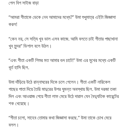
গেল বিগ সাইজ বাড়া
“আমরা গীতাকে ডেকে নেব আমাদের মধ্যে?” উমা শুধুমাত্র এইটা জিজ্ঞাসা
করল!
“কেন নয়, সে সত্যি খুব ভাল এসব কাজে. আমি বলতে চাই গীতার পাছাখানা
খুব সুন্দর” ভিশাল বলে উঠল।
“এবং গীতা একটি শিশুর মত আমার গুদ চাটে!” উমা এর মুখের মধ্যে একটি
ধূর্ত হাসি ছিল.
উমা দাঁড়িয়ে উঠে রান্নাঘরের দিকে চলে গেলেন। গীতা একটি নারিকেল
গাছের পাতা দিয়ে তৈরি মাদুরের উপর ঘুমন্ত অবস্থায় ছিল. উমা দরজা তকা
দিল এবং আওয়াজ পেয়ে গীতা লাফ মেরে উঠে দারাল যেন বৈদ্যুতিক কারেন্টের
শক খেয়েছে।
“গীতা চলো, সাহেব তোমার কথা জিজ্ঞাসা করছে.” উমা তাকে চোখ মেরে
বলল।