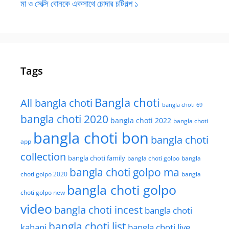
মা ও সেক্সি বোনকে একসাথে চোদার চটিগল্প ১
Tags
Bangla choti
All bangla choti
bangla choti 69
bangla choti 2020
bangla choti 2022
bangla choti
bangla choti bon
bangla choti
app
collection
bangla choti family
bangla choti golpo
bangla
bangla choti golpo ma
choti golpo 2020
bangla
bangla choti golpo
choti golpo new
video
bangla choti incest
bangla choti
bangla choti list
kahani
bangla choti live