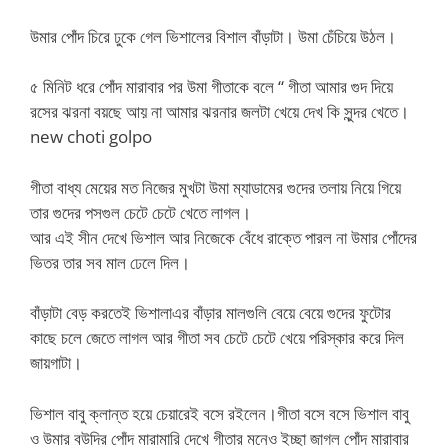
উমার পোঁদ চিরে ঢুকে গেল ভিশালের বিশাল বাঁড়াটা। উমা চেঁচিয়ে উঠল।
৫ মিনিট ধরে পোঁদ মারাবার পর উমা গীতাকে বলে “ গীতা আমার গুদ দিয়ে
রসের ঝরনা বয়ছে আয় না আমার ঝরনার জলটা খেয়ে দেখ কি সুন্দর খেতে।
new choti golpo
গীতা বাধ্য মেয়ের মত নিজের মুখটা উমা ম্যাডামের গুদের তলায় নিয়ে গিয়ে
তার গুদের পসগুল চেটে চেটে খেতে লাগল।
আর এই সীন দেখে ভিশাল আর নিজেকে বেঁধে রাক্তে পারল না উমার পোঁদের
ভিতর তার সব মাল ঢেলে দিল।
বাঁড়াটা বেড় করতেই ভিশালাএর বাঁড়ার মালগুলি বেয়ে বেয়ে গুদের ফুটোর
কাছে চলে জেতে লাগল আর গীতা সব চেটে চেটে খেয়ে পরিস্কার করে দিল
জায়গাটা।
ভিশাল বাবু ক্লান্ত হয়ে চেয়ারেই বসে রইলেন।গীতা বসে বসে ভিশাল বাবু
ও উমার বউদির পোঁদ মারামারি দেখে গীতার মনেও ইচ্ছা জাগল পোঁদ মারাবার