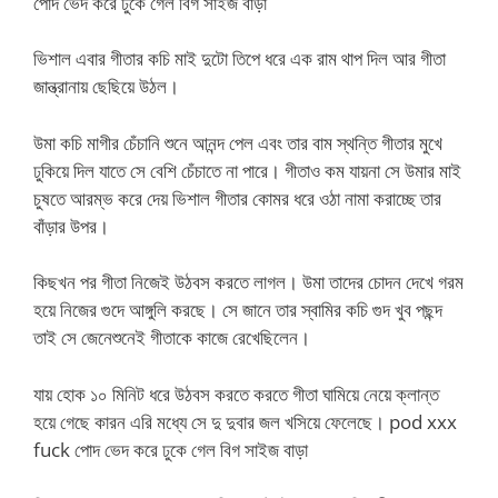
পোদ ভেদ করে ঢুকে গেল বিগ সাইজ বাড়া
ভিশাল এবার গীতার কচি মাই দুটো তিপে ধরে এক রাম থাপ দিল আর গীতা
জান্ত্রানায় ছেছিয়ে উঠল।
উমা কচি মাগীর চেঁচানি শুনে আনন্দ পেল এবং তার বাম স্থন্তি গীতার মুখে
ঢুকিয়ে দিল যাতে সে বেশি চেঁচাতে না পারে। গীতাও কম যায়না সে উমার মাই
চুষতে আরম্ভ করে দেয় ভিশাল গীতার কোমর ধরে ওঠা নামা করাচ্ছে তার
বাঁড়ার উপর।
কিছখন পর গীতা নিজেই উঠবস করতে লাগল। উমা তাদের চোদন দেখে গরম
হয়ে নিজের গুদে আঙ্গুলি করছে। সে জানে তার স্বামির কচি গুদ খুব পছন্দ
তাই সে জেনেশুনেই গীতাকে কাজে রেখেছিলেন।
যায় হোক ১০ মিনিট ধরে উঠবস করতে করতে গীতা ঘামিয়ে নেয়ে ক্লান্ত
হয়ে গেছে কারন এরি মধ্যে সে দু দুবার জল খসিয়ে ফেলেছে। pod xxx
fuck পোদ ভেদ করে ঢুকে গেল বিগ সাইজ বাড়া