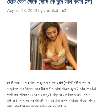
ছোট বেলা থেকে (মামি কে চুদে লাল করার গল্প)
August 18, 2023
by
chotikahini2
ছোট বেলা থেকে (মামি কে চুদে লাল করার গল্প (হটেস্ট চটি না পড়লে
পস্তাবেন পরে নিশ্চিত ১০০%) নানী ও খালা বাড়িতে ঢুকেই আমাকে তাড়া
লাগালেন গোসল করে আসার জন্য। বাধ্য হয়ে গোসল করতে গেলাম
নদীতে। গোসলের পর শরীরটা বেশ ঝরঝরে লাগল। খাওয়া-দাওয়া শেষ।
নানী ঘোষণা দিলেন পাশের গ্রামে বোনের বাড়ীতে …