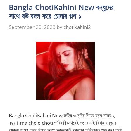
Bangla ChotiKahini New বন্ধুদের
সাথে বউ বদল করে চোদার গল্প ১
September 20, 2023
by
chotikahini2
Bangla ChotiKahini New জহির ও সুচির বিয়ের বয়স মাত্র ২
বছর। ma chele choti পারিবারিকভাবেই ওদের এই বিবাহ বন্ধনে
আবদ্ধ হওয়া, তবে বিয়ের আগে দুজনকেই দুজনের অভিবাবক পক্ষ কথা বার্তা