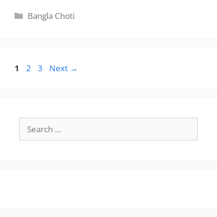
Categories
Bangla Choti
Page
Page
Page
1
2
3
Next
→
Search
for: