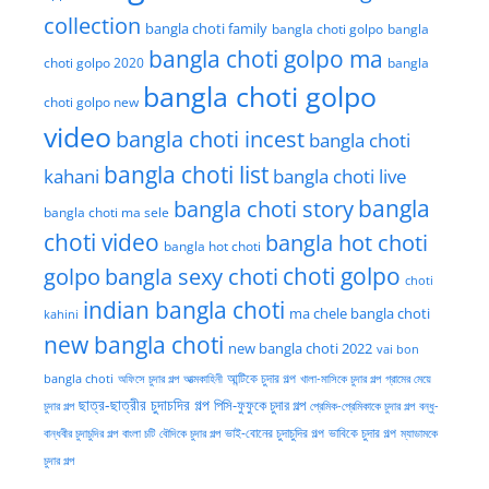
collection
bangla choti family
bangla choti golpo
bangla
bangla choti golpo ma
choti golpo 2020
bangla
bangla choti golpo
choti golpo new
video
bangla choti incest
bangla choti
bangla choti list
kahani
bangla choti live
bangla choti story
bangla
bangla choti ma sele
choti video
bangla hot choti
bangla hot choti
golpo
choti golpo
bangla sexy choti
choti
indian bangla choti
ma chele bangla choti
kahini
new bangla choti
new bangla choti 2022
vai bon
অফিসে চুদার গল্প
আত্মকাহিনী
আন্টিকে চুদার গল্প
খালা-মাসিকে চুদার গল্প
গ্রামের মেয়ে
bangla choti
ছাত্র-ছাত্রীর চুদাচদির গল্প
পিসি-ফুফুকে চুদার গল্প
চুদার গল্প
প্রেমিক-প্রেমিকাকে চুদার গল্প
বন্ধু-
ভাই-বোনের চুদাচুদির গল্প
ভাবিকে চুদার গল্প
বান্ধবীর চুদাচুদির গল্প
বাংলা চটি
বৌদিকে চুদার গল্প
ম্যাডামকে
চুদার গল্প