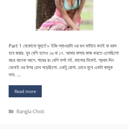
Part 1 যেকোনো মুহুর্তে ৮ ইঞ্চি ল্যাওড়াটা ওর গুদ ফাটাবে কতই বা বয়স
হবে জয়ার. খুব বেশি হলেও ১৬ বা ১৭. আমার বাসায় কাজ করতে এসেছিলো
বছর খানেক আগে. গায়ের রং বেশি ফর্সা নই. কালোর দিকেই. প্রথম দিন
থেকেই ওর উপর চোখ পড়েছিলো. একটু রোগা. চোখে মুখে একটা কামুক
ভাব. …
Read more
Categories
Bangla Choti