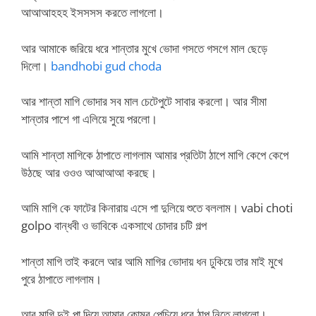
আআআহহহ ইসসসস করতে লাগলো।
আর আমাকে জরিয়ে ধরে শান্তার মুখে ভোদা গসতে গসগে মাল ছেড়ে
দিলো।
bandhobi gud choda
আর শান্তা মাগি ভোদার সব মাল চেটেপুটে সাবার করলো। আর সীমা
শান্তার পাশে গা এলিয়ে সুয়ে পরলো।
আমি শান্তা মাগিকে ঠাপাতে লাগলাম আমার প্রতিটা ঠাপে মাগি কেপে কেপে
উঠছে আর ওওও আআআআ করছে।
আমি মাগি কে ফাটের কিনারায় এসে পা দুলিয়ে শুতে বললাম। vabi choti
golpo বান্ধবী ও ভাবিকে একসাথে চোদার চটি গল্প
শান্তা মাগি তাই করলে আর আমি মাগির ভোদায় ধন ঢুকিয়ে তার মাই মুখে
পুরে ঠাপাতে লাগলাম।
আর মাগি দুই পা দিয়ে আমার কোমর পেচিয়ে ধরে ঠাপ নিতে লাগলো।