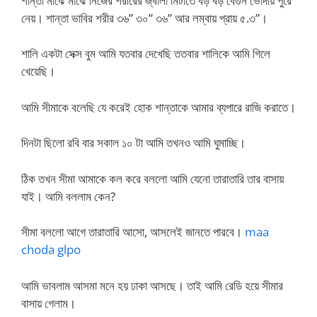
শান্তা মাঝে মাঝে নিজের শরীরের জ্বালা মিটাতে বড় বড় বেগুন ভোদায় পুরে
নেয়। শান্তা ভাবির শরীর ৩৬” ৩০” ৩৬” আর লম্বায় প্রায় ৫.৩”।
শালি একটা সেক্স বুম আমি যতবার দেখেছি ততবার শালিকে আমি গিলে
খেয়েছি।
আমি সীমাকে বলেছি যে করেই হোক শান্তাকে আমার ব্যপারে রাজি করাতে।
দিনটা ছিলো রবি বার সকাল ১০ টা আমি তখনও আমি ঘুমাচ্ছি।
ঠিক তখন সীমা আমাকে কল করে বললো আমি যেনো তারাতারি তার বাসায়
যাই। আমি বললাম কেন?
সীমা বললো আগে তারাতারি আসো, আসলেই জানতে পারবে।
maa
choda glpo
আমি ভাবলাম আসমা মনে হয় ঢাকা আসছে। তাই আমি রেডি হয়ে সীমার
বাসায় গেলাম।