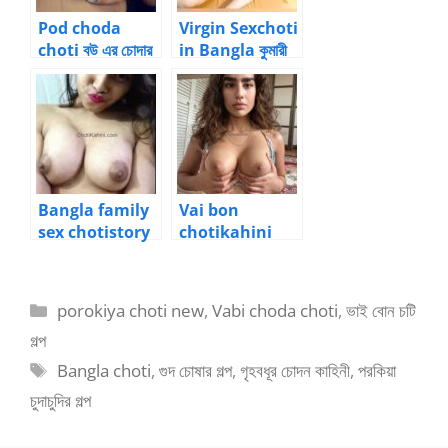
Pod choda
Virgin Sexchoti
choti বউ এর চোদার
in Bangla কুমারী
চটি গল্প 3
বউ চোদার গল্প চটি 2
Bangla family
Vai bon
sex chotistory
chotikahini
পারিবারিক ভাই বোনের
golpo বোনের কচি
চোদন
গুদ ভাই বোন বাংলা চটি
Categories
porokiya choti new
,
Vabi choda choti
,
ভাই বোন চটি
গল্প
Tags
Bangla choti
,
গুদ চোষার গল্প
,
গৃহবধূর চোদন কাহিনী
,
পরকিয়া
চুদাচুদির গল্প