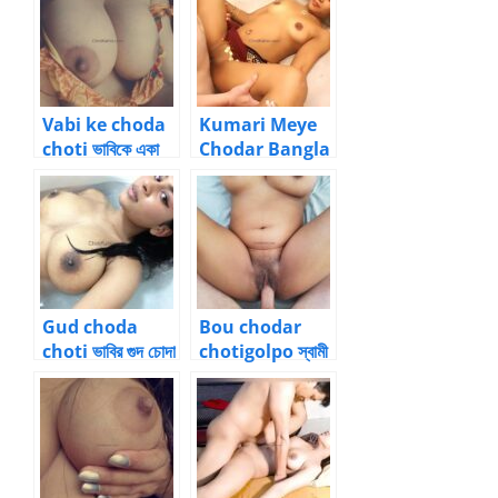
Vabi ke choda
Kumari Meye
choti ভাবিকে একা
Chodar Bangla
পেয়ে চোদা বাংলা চটি 1
Choti Golpo
কুমারী মেয়ে চোদার গল্প
1
Gud choda
Bou chodar
choti ভাবির গুদ চোদা
chotigolpo স্বামী
নিউ সেক্স চটি 2
সাথে পর পুরুষ চোদার
চটিগল্প 2