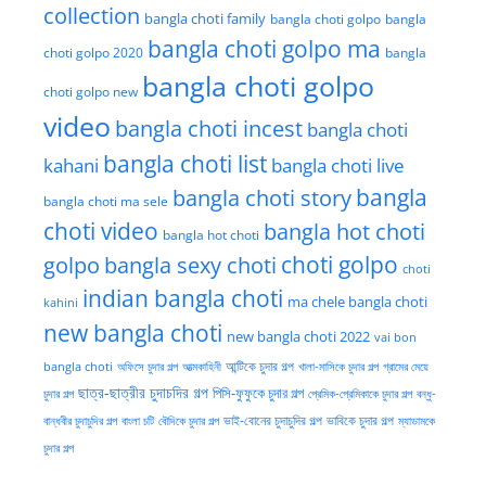
collection
bangla choti family
bangla choti golpo
bangla
bangla choti golpo ma
choti golpo 2020
bangla
bangla choti golpo
choti golpo new
video
bangla choti incest
bangla choti
bangla choti list
kahani
bangla choti live
bangla choti story
bangla
bangla choti ma sele
choti video
bangla hot choti
bangla hot choti
golpo
choti golpo
bangla sexy choti
choti
indian bangla choti
ma chele bangla choti
kahini
new bangla choti
new bangla choti 2022
vai bon
অফিসে চুদার গল্প
আত্মকাহিনী
আন্টিকে চুদার গল্প
খালা-মাসিকে চুদার গল্প
গ্রামের মেয়ে
bangla choti
ছাত্র-ছাত্রীর চুদাচদির গল্প
পিসি-ফুফুকে চুদার গল্প
চুদার গল্প
প্রেমিক-প্রেমিকাকে চুদার গল্প
বন্ধু-
ভাই-বোনের চুদাচুদির গল্প
ভাবিকে চুদার গল্প
বান্ধবীর চুদাচুদির গল্প
বাংলা চটি
বৌদিকে চুদার গল্প
ম্যাডামকে
চুদার গল্প