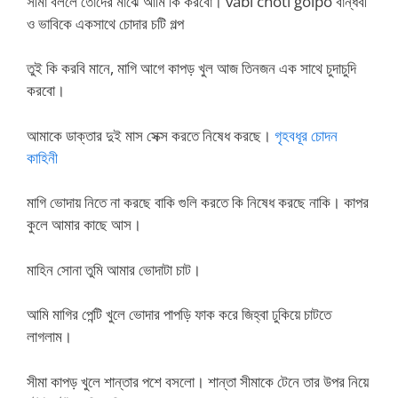
সীমা বললে তোদের মাঝে আমি কি করবো। vabi choti golpo বান্ধবী
ও ভাবিকে একসাথে চোদার চটি গল্প
তুই কি করবি মানে, মাগি আগে কাপড় খুল আজ তিনজন এক সাথে চুদাচুদি
করবো।
আমাকে ডাক্তার দুই মাস সেক্স করতে নিষেধ করছে।
গৃহবধূর চোদন
কাহিনী
মাগি ভোদায় নিতে না করছে বাকি গুলি করতে কি নিষেধ করছে নাকি। কাপর
কুলে আমার কাছে আস।
মাহিন সোনা তুমি আমার ভোদাটা চাট।
আমি মাগির পেন্টি খুলে ভোদার পাপড়ি ফাক করে জিহ্বা ঢুকিয়ে চাটতে
লাগলাম।
সীমা কাপড় খুলে শান্তার পশে বসলো। শান্তা সীমাকে টেনে তার উপর নিয়ে