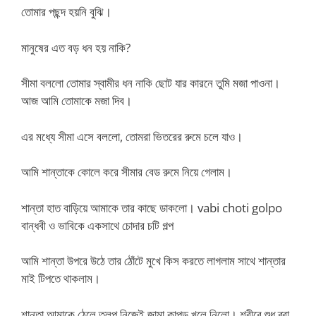
তোমার পছন্দ হয়নি বুঝি।
মানুষের এত বড় ধন হয় নাকি?
সীমা বললো তোমার স্বামীর ধন নাকি ছোট যার কারনে তুমি মজা পাওনা।
আজ আমি তোমাকে মজা দিব।
এর মধ্যে সীমা এসে বললো, তোমরা ভিতরের রুমে চলে যাও।
আমি শান্তাকে কোলে করে সীমার বেড রুমে নিয়ে গেলাম।
শান্তা হাত বাড়িয়ে আমাকে তার কাছে ডাকলো। vabi choti golpo
বান্ধবী ও ভাবিকে একসাথে চোদার চটি গল্প
আমি শান্তা উপরে উঠে তার ঠোঁটে মুখে কিস করতে লাগলাম সাথে শান্তার
মাই টিপতে থাকলাম।
শান্তা আমাকে ঠেলে তুলপ নিজেই জামা কাপড় খুলে নিলো। শরীরে শুধু ব্রা