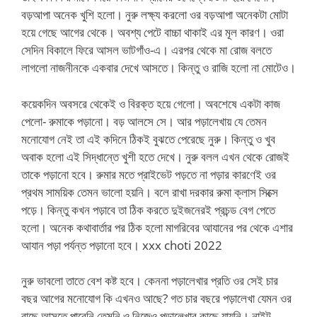
বড়আপা অনেক খুশি হলো। নুরু লক্ষ্য করলো ওর বড়আপা অনেকটা মোটা
হয়ে গেছে আগের থেকে। অবশ্য পেটে বাচ্চা থাকাই এর মূল কারণ। ওরা
সেদিন বিকালে ফিরে আসল ভাটগাঁও-এ। এরপর থেকে মা রোজ বলতে
লাগলো নাজনীনকে একবার দেখে আসতে। কিন্তু ও রাজি হলো না মোটেও।
কয়েকদিন অবসরে থেকেই ও বিরক্ত হয়ে গেলো। অবশেষে একটা কাজ
পেলো- রুমাকে পড়ানো। বড় আলসে সে। আর পড়ালেখায় যে তেমন
মনোযোগ নেই তা এই কদিনে ঠিকই বুঝতে পেরেছে নুরু। কিন্তু ও খুব
অবাক হলো এই সিদ্ধান্তে খুশী হতে দেখে। নুরু বলল এখন থেকে রোজই
তাকে পড়ানো হবে। রুমার মতে প্রাইভেট পড়তে না পড়ার কারণেই ওর
প্রথম সাময়িক তেমন ভালো হয়নি। বলে রাখা দরকার রুমা ক্লাস সিক্সে
পড়ে। কিন্তু কখন পড়াবে তা ঠিক করতে দুইজনেরই প্রচন্ড বেগ পেতে
হলো। অনেক কথাবার্তার পর ঠিক হলো মাগরিবের আযানের পর থেকে এশার
আযান পড়া পর্যন্ত পড়ানো হবে। xxx choti 2022
নুরু ভাবলো তাতে বেশ কষ্ট হবে। কেননা পড়ালেখার প্রতি ওর সেই চার
বছর আগের মনোযোগ কি এখনও আছে? গত চার বছরে পড়ালেখা যেমন ওর
বাছে আসতে পারেনি তেমনি ও নিজেও পড়ালেখার কাছে যায়নি। নাইট