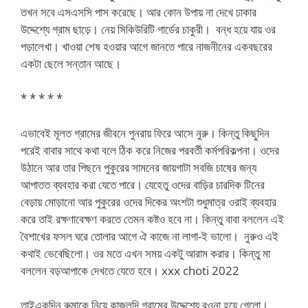
তখন সবে এসএসসি পাস করেছে। আর কোন উপায় না দেখে ঢাকার
উদ্দেশ্যে গ্রাম ছাড়ে। নেয় সিকিউরিটি গার্ডের চাকুরী। বন্ধ হয়ে যায় ওর
পড়ালেখা। খাওয়া শেষ হওয়ার আগে জানতে পারে নাজনীনের একবছরের
একটা ছেলে সন্তান আছে।
* * * * *
এভাবেই মূলত গ্রামের জীবনে পুনরায় ফিরে আসে নুরু। কিন্তু কিছুদিন
পরেই বাবার সাথে কথা বলে ঠিক করে নিজের পরবর্তী কর্মপরিকল্পনা। ওদের
উঠানে আর তার পিছনে পুকুরের সামনের জায়গাটা সবজি চাষের জন্য
আপাতত ব্যবহার করা যেতে পারে। যেহেতু ওদের বাড়ির চারদিক টিনের
বেড়ায় মোড়ানো আর পুকুরের ওদের দিকের অংশটা শুধুমাত্র ওরাই ব্যবহার
করে তাই রক্ষণাবেক্ষণ করতে তেমন কষ্টও হবে না। কিন্তু বাবা বললেন এই
বৈশাখের ফসল ঘরে তোলার আগে ঐ কাজে না লাগা-ই ভালো। নুরুও এই
কথাই ভেবেছিলো। ওর মতে এখন সময় একটু আরাম করার। কিন্তু মা
বললেন বড়আপাকে দেখতে যেতে হবে। xxx choti 2022
তাইএকদিন রুমাকে নিয়ে কাজলদি গ্রামের উদ্দেশ্যে রওনা হয়ে গেলো।