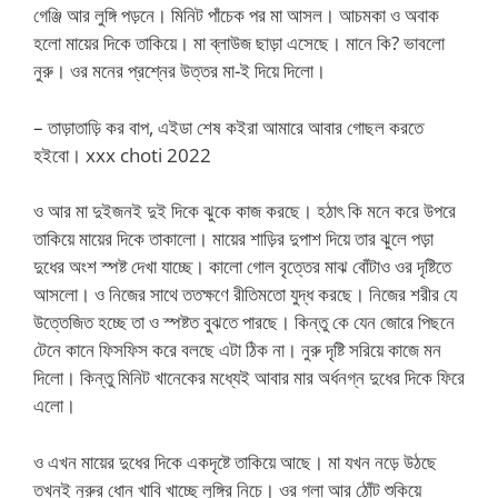
গেঞ্জি আর লুঙ্গি পড়নে। মিনিট পাঁচেক পর মা আসল। আচমকা ও অবাক
হলো মায়ের দিকে তাকিয়ে। মা ব্লাউজ ছাড়া এসেছে। মানে কি? ভাবলো
নুরু। ওর মনের প্রশ্নের উত্তর মা-ই দিয়ে দিলো।
– তাড়াতাড়ি কর বাপ, এইডা শেষ কইরা আমারে আবার গোছল করতে
হইবো। xxx choti 2022
ও আর মা দুইজনই দুই দিকে ঝুকে কাজ করছে। হঠাৎ কি মনে করে উপরে
তাকিয়ে মায়ের দিকে তাকালো। মায়ের শাড়ির দুপাশ দিয়ে তার ঝুলে পড়া
দুধের অংশ স্পষ্ট দেখা যাচ্ছে। কালো গোল বৃত্তের মাঝ বোঁটাও ওর দৃষ্টিতে
আসলো। ও নিজের সাথে ততক্ষণে রীতিমতো যুদ্ধ করছে। নিজের শরীর যে
উত্তেজিত হচ্ছে তা ও স্পষ্টত বুঝতে পারছে। কিন্তু কে যেন জোরে পিছনে
টেনে কানে ফিসফিস করে বলছে এটা ঠিক না। নুরু দৃষ্টি সরিয়ে কাজে মন
দিলো। কিন্তু মিনিট খানেকের মধ্যেই আবার মার অর্ধনগ্ন দুধের দিকে ফিরে
এলো।
ও এখন মায়ের দুধের দিকে একদৃষ্টে তাকিয়ে আছে। মা যখন নড়ে উঠছে
তখনই নুরুর ধোন খাবি খাচ্ছে লুঙ্গির নিচে। ওর গলা আর ঠোঁট শুকিয়ে