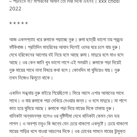
– পড়াইবে না? মাগরিবের আযান তো দিয়া দিবো এহনই। xxx choti
2022
* * * * *
আজ একসপ্তাহ ধরে রুমাকে পড়াচ্ছে নুরু। রুমা ছাত্রী ভালো তয় প্রচন্ড
ফাঁকিবাজ। প্রতিদিন মাহরিবের আযান দিলেই ওদের ঘরে চলে যায় নুরু।
দেখে হরিকেনের আলোয় বই নিয়ে বসে আছে রুমা। মাদুরে বসে মাও বসে
আছে। ওর কেন জানি খুব ভালো লাগে এই সময়টা। রুমাকে পড়া দিয়েই
নুরু মায়ের সাথে নানা বিষয়ে কথা বলে। কোনদিন মা ঘুমিয়েও যায়। নুরু
তখন নিজেও ঝিমুতে থাকে।
একদিন সন্ধ্যায় নুরু বাইরে গিয়েছিলো। ফিরে আসে এশার আযানের সাথে
সাথে। ও যায় রুমাকে পড়া দেখিয়ে দেওয়ার জন্য। ও বসে মাদুরে। মা পাশে
কাত হয়ে ঘুমিয়ে আছে। রুমাকে পড়া দিয়ে মায়ের দিকে তাকায় নুরু।
খানিকটা অন্যমনস্ক হলেও ওর দৃষ্টিসীমা দেখে খানিকটা কেমন যেন ভয়
লাগল। ও অবশ্য তবুও কি জন্যে যেন চেয়ে থাকলো একদৃষ্টে। চেয়ে থাকলো
মায়ের শাড়ির খসে যাওয়া আচলের দিকে। ওর চোখের সামনে মায়ের উন্মুক্ত