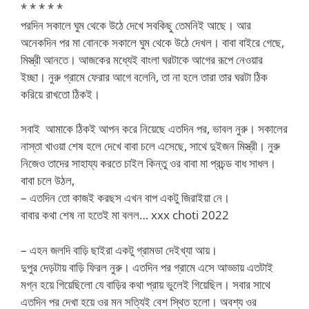
* * * * *
পরদিন সকালে ঘুম থেকে উঠে দেখে সবকিছু তেমনিই আছে। আর
অনেকদিন পর মা বোনকে সকালে ঘুম থেকে উঠে দেখল। বাবা বাইরে গেছে,
মিস্ত্রী আনতে। আজকের মধ্যেই বাংলা ঘরটাকে আগের রূপে নেওয়ার
ইচ্ছা। নুরু গ্রামে ফেরার আগে বলেনি, তা না হলে তারা তার ঘরটা ঠিক
করিয়ে রাখতো ঠিকই।
সবাই আমাকে ঠিকই আপন করে নিয়েছে এতদিন পর, ভাবল নুরু। সকালের
নাস্তা খাওয়া শেষ হলে দেখে বাবা চলে এসেছে, সাথে দুইজন মিস্ত্রী। নুরু
নিজেও তাদের সাহায্য করতে চাইল কিন্তু ওর বাবা মা প্রচন্ড বাধ সাধল।
বাবা চলে উঠল,
– এতদিন তো কাজই করছস এখন বাপ একটু জিরাইয়া নে।
বাবার কথা শেষ না হতেই মা বলল… xxx choti 2022
– এহন জলদি বাড়ি ছাইরা একটু গ্রামডা দেইখ্যা আয়।
দুপুর দেড়টায় বাড়ি ফিরল নুরু। এতদিন পর গ্রামে এসে আড্ডায় এতটাই
মগ্ন হয়ে গিয়েছিলো যে বাড়ির কথা প্রায় ভুলেই গিয়েছিল। সবার সাথে
এতদিন পর দেখা হয়ে ওর মন সত্যিই বেশ স্থিত হলো। অবশ্য ওর