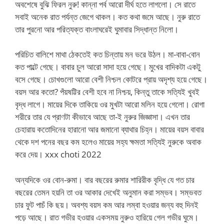
অবশেষে বুঝি ফিরল নুরু! কান্না পর্ব আরো দীর্ঘ হতে লাগলো। সে রাতে
সবাই অনেক রাত পর্যন্ত জেগে থাকল। কত কথা জমে আছে। নুরু রাতে
তার পুরনো আর পরিত্যক্ত বাংলাঘরেই ঘুমাবার সিদ্ধান্ত নিলো।
পরিচিত বালিশে মাথা ঠেকতেই কত চিন্তায় মন ভরে উঠল। মা-বাবা-বোন
কত পাল্টে গেছে। বাবার চুল আরো সাদা হয়ে গেছে। মুখের বাদিকটা একটু
বসে গেছে। চোখগুলো আরো বেশী নিশ্চল কোটরে প্রায় অদৃশ্য হয়ে গেছে।
বয়স আর কতো? পঁয়ষট্টির বেশী হবে না নিশ্চয়, কিন্তু তাকে সত্যিই খুবই
বৃদ্ধ লাগে। মায়ের দিকে তাকিয়ে ওর মুখটা আরো মলিন হয়ে গেলো। রোগা
শরীরে তার যে প্রাণটা কীভাবে আছে তা-ই নুরুর জিজ্ঞাসা। এখন তার
চেহারায় কতোদিনের হারানো আর জমানো ব্যাথার চিহ্ন। মায়ের বয়স বাবার
থেকে দশ পনের বছর কম হলেও মায়ের সহ্য ক্ষমতা সত্যিই নুরুকে অবাক
করে দেয়। xxx choti 2022
অন্যদিকে ওর বোন-রুমা। বার বছরের রুমার শারিরীক বৃদ্ধি যে গত চার
বছরের তেমন হয়নি তা ওর আকার দেখেই অনুমান করা সম্ভব। সম্ভবত
চার ফুট পাচঁ কি ছয়। অবশ্য বয়স কম আর লম্বা হওয়ার জন্য বহু দিনই
পড়ে আছে। রাত গভীর হওয়ার একসময় নুরুও হারিয়ে গেল গভীর ঘুমে।