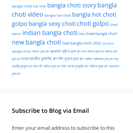
bangla choti story
bangla
bangla choti ma sele
choti video
bangla hot choti
bangla hot choti
golpo
choti golpo
bangla sexy choti
choti
indian bangla choti
ma chele bangla choti
kahini
new bangla choti
new bangla choti 2022
vai bon
অফিসে চুদার গল্প
আত্মকাহিনী
আন্টিকে চুদার গল্প
খালা-মাসিকে চুদার গল্প
গ্রামের মেয়ে
bangla choti
ছাত্র-ছাত্রীর চুদাচদির গল্প
পিসি-ফুফুকে চুদার গল্প
চুদার গল্প
প্রেমিক-প্রেমিকাকে চুদার গল্প
বন্ধু-
ভাই-বোনের চুদাচুদির গল্প
ভাবিকে চুদার গল্প
বান্ধবীর চুদাচুদির গল্প
বাংলা চটি
বৌদিকে চুদার গল্প
ম্যাডামকে
চুদার গল্প
Subscribe to Blog via Email
Enter your email address to subscribe to this