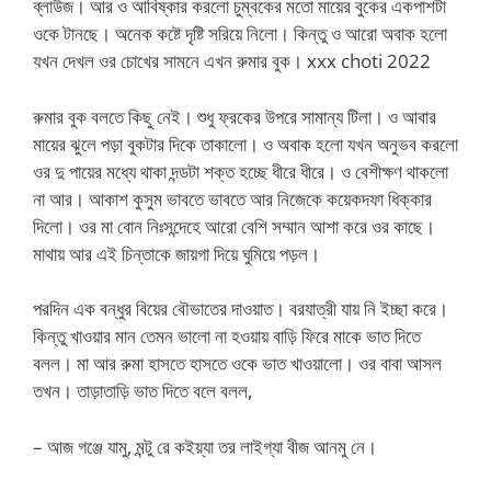
ব্লাউজ। আর ও আবিষ্কার করলো চুম্বকের মতো মায়ের বুকের একপাশটা
ওকে টানছে। অনেক কষ্টে দৃষ্টি সরিয়ে নিলো। কিন্তু ও আরো অবাক হলো
যখন দেখল ওর চোখের সামনে এখন রুমার বুক। xxx choti 2022
রুমার বুক বলতে কিছু নেই। শুধু ফ্রকের উপরে সামান্য টিলা। ও আবার
মায়ের ঝুলে পড়া বুকটার দিকে তাকালো। ও অবাক হলো যখন অনুভব করলো
ওর দু পায়ের মধ্যে থাকা দন্ডটা শক্ত হচ্ছে ধীরে ধীরে। ও বেশীক্ষণ থাকলো
না আর। আকাশ কুসুম ভাবতে ভাবতে আর নিজেকে কয়েকদফা ধিক্কার
দিলো। ওর মা বোন নিঃসন্দেহে আরো বেশি সম্মান আশা করে ওর কাছে।
মাথায় আর এই চিন্তাকে জায়গা দিয়ে ঘুমিয়ে পড়ল।
পরদিন এক বন্ধুর বিয়ের বৌভাতের দাওয়াত। বরযাত্রী যায় নি ইচ্ছা করে।
কিন্তু খাওয়ার মান তেমন ভালো না হওয়ায় বাড়ি ফিরে মাকে ভাত দিতে
বলল। মা আর রুমা হাসতে হাসতে ওকে ভাত খাওয়ালো। ওর বাবা আসল
তখন। তাড়াতাড়ি ভাত দিতে বলে বলল,
– আজ গঞ্জে যামু, মন্টু রে কইয়্যা তর লাইগ্যা বীজ আনমু নে।