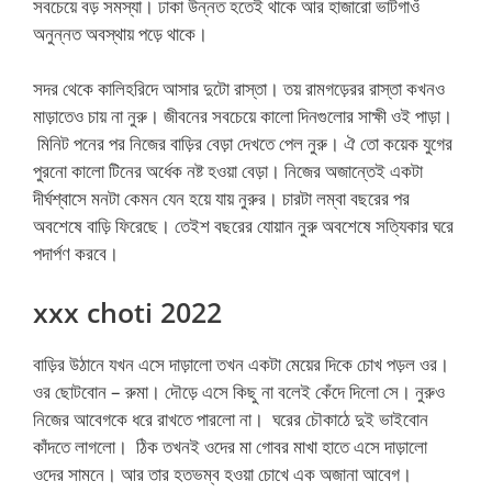
সবচেয়ে বড় সমস্যা। ঢাকা উন্নত হতেই থাকে আর হাজারো ভাটগাওঁ
অনুন্নত অবস্থায় পড়ে থাকে।
সদর থেকে কালিহরিদে আসার দুটো রাস্তা। তয় রামগড়েরর রাস্তা কখনও
মাড়াতেও চায় না নুরু। জীবনের সবচেয়ে কালো দিনগুলোর সাক্ষী ওই পাড়া।
মিনিট পনের পর নিজের বাড়ির বেড়া দেখতে পেল নুরু। ঐ তো কয়েক যুগের
পুরনো কালো টিনের অর্ধেক নষ্ট হওয়া বেড়া। নিজের অজান্তেই একটা
দীর্ঘশ্বাসে মনটা কেমন যেন হয়ে যায় নুরুর। চারটা লম্বা বছরের পর
অবশেষে বাড়ি ফিরেছে। তেইশ বছরের যোয়ান নুরু অবশেষে সত্যিকার ঘরে
পদার্পণ করবে।
xxx choti 2022
বাড়ির উঠানে যখন এসে দাড়ালো তখন একটা মেয়ের দিকে চোখ পড়ল ওর।
ওর ছোটবোন – রুমা। দৌড়ে এসে কিছু না বলেই কেঁদে দিলো সে। নুরুও
নিজের আবেগকে ধরে রাখতে পারলো না। ঘরের চৌকাঠে দুই ভাইবোন
কাঁদতে লাগলো। ঠিক তখনই ওদের মা গোবর মাখা হাতে এসে দাড়ালো
ওদের সামনে। আর তার হতভম্ব হওয়া চোখে এক অজানা আবেগ।