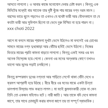
আসতে লাগলো। ও আবার কাজে মনোযোগ দেবার চেষ্টা করল। কিন্তু এক
মিনিটের মধ্যেই বার সাতেক তার দৃষ্টি খুঁজে পায় মায়ের নগ্ন নরম মাংস।
বয়সের ভারে ঝুলে পড়লেও তা এখনও যে যথেষ্ট ভারী আর যৌবনকালে তা যে
কতটা ভারী আর সুবিশাল ছিলো তা ভেবে নুরু বিস্মিত না হয়ে পারল না।
xxx choti 2022
আগে মা বললে মায়ের শ্যামলা মুখটা ভেসে উঠলেও মা বললেই ওর চোখের
সামনে মায়ের নগ্ন দুধজোড়া আর বোঁটার ছবিই ভেসে উঠলো। নিজের
ভিতরে মায়ের প্রতি কামনা বাড়তে লাগলো। কিন্তু একই সময় ওর মন
অনেক নিস্তেজ হয়ে গেলো। কেননা ওর মনের অন্ধকার কোণে তখনও
ভালো আর মন্দের লড়াই চলছিলো।
কিন্তু কম্পয়মান দুধের নগ্নতা আর শাড়িতে লেপ্টে থাকা বোঁটা দেখে ও
ক্রমশ আগ্রাসী হয়ে উঠছে। ধীরে ধীরে ওর মনের মাঝে একটা চিন্তা
ডালপালা বিস্তার লাভ করতে লাগল। মা যতই জন্মদানকারী হোক না কেন
তিনি তো একজন মহিলাও বটে। নারী জাতি। আর তাকে যদি দেখে কামনা
জাগে, তার সাথে চোদাচুদি করার বাসনা জাগে তয় তা সম্পূর্ণ স্বাভাবিক।