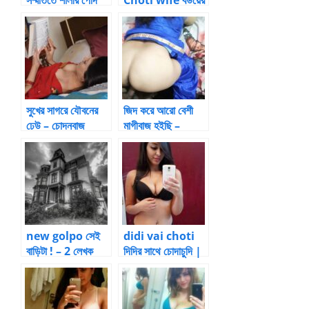
চোদা
বান্ধবী এর সাথে নিজ
বউ বদল করে গ্রুপ সেক্স
সুখের সাগরে যৌবনের
জিদ করে আরো বেশী
ঢেউ – চোদনবাজ
মাগীবাজ হইছি –
মনিরুল [২]
আত্মকাহিনী
new golpo সেই
didi vai choti
বাড়িটা ! – 2 লেখক
দিদির সাথে চোদাচুদি |
-বাবান
Bangla choti
kahini