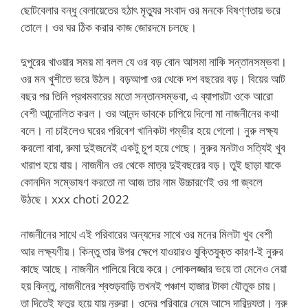
ছোটবেলার বন্ধু বেলায়েতের হঠাৎ মৃত্যুর সংবাদ ওর মনকে বিষণ্ণতায় ভরে
তোলে। ওর ঘর ঠিক করার কাজ জোরদমে চলছে।
দুপুরের খাওয়ার সময় মা বলল যে ওর বড় বোন আসমা নাকি সন্তানসম্ভবা।
ওর মন খুশীতে ভরে উঠল। বড়আপা ওর থেকে দশ বছরের বড়। বিয়ের আট
বছর পর তিনি প্রথমবারের মতো সন্তানসম্ভবা, এ ব্যাপারটা ওকে আরো
বেশী আন্দোলিত করল। ওর আনন্দ ভাবকে চাপিয়ে দিলো মা নাজনীনের কথা
বলে। না চাইলেও ঘরের পরিবেশ খানিকটা গম্ভীর হয়ে গেলো। নুরু লক্ষ্য
করলো বাবা, রুমা দুইজনেই একটু চুপ হয়ে গেছে। নুরুর মনটাও সত্যিই খুব
খারাপ হয়ে যায়। নাজনীন ওর থেকে মাত্র দুইবছরের বড়। তুই ছাড়া যাকে
কোনদিন সম্ভোষণ করতো না আজ তার নাম উচ্চারণেই ওর গা জ্বলে
উঠছে। xxx choti 2022
নাজনীনের সাথে এই পরিবারের অন্যদের সাথে ওর মনের মিলটা খুব বেশী
আর লক্ষ্যণীয়। কিন্তু তার উপর ক্ষেপে যাওয়ারও যুক্তিযুক্ত কারণ-ই নুরুর
কাছে আছে। নাজনীন পালিয়ে বিয়ে করে। লোকলজ্জার ভয়ে তা মেনেও নেয়া
হয় কিন্তু, নাজনীনের শ্বশুড়বাড়ি তখনই পঞ্চাশ হাজার টাকা যৌতুক চায়।
তা দিতেই ফতুর হয়ে যায় নুরুরা। ওদের পরিবারে নেমে আসে দারিদ্র্যতা। নুরু