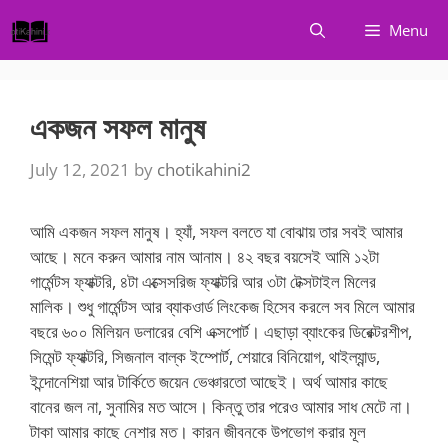
Skip
Menu
to
content
একজন সফল মানুষ
July 12, 2021
by
chotikahini2
আমি একজন সফল মানুষ। হ্যাঁ, সফল বলতে যা বোঝায় তার সবই আমার
আছে। মনে করুন আমার নাম আনাম। ৪২ বছর বয়সেই আমি ১২টা
গার্মেন্টস ফ্যাক্টরি, ৪টা এক্সেসরিজ ফ্যাক্টরি আর ৩টা টেক্সটাইল মিলের
মালিক। শুধু গার্মেন্টস আর ব্যাকওার্ড লিংকেজ হিসেব করলে সব মিলে আমার
বছরে ৬০০ মিলিয়ন ডলারের বেশি এক্সপোর্ট। এছাড়া ব্যাংকের ডিরেক্টরশীপ,
সিমেন্ট ফ্যাক্টরি, সিজনাল বাল্ক ইম্পোর্ট, শেয়ারে বিনিয়োগ, থাইল্যান্ড,
ইন্দোনেশিয়া আর টার্কিতে জয়েন ভেঞ্চারতো আছেই। অর্থ আমার কাছে
বানের জল না, সুনামির মত আসে। কিন্তু তার পরেও আমার সাধ মেটে না।
টাকা আমার কাছে নেশার মত। কারন জীবনকে উপভোগ করার মূল