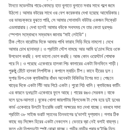
টানতে মডেলটার গায়ে-কোমড়ে হাত বুলাতে বুলাতে সবার সাথে গল্পে জমে
উঠলো। আমার বউয়ের সাথে ওর বেশ কয়েকবার দেখা হয়েছে আমেরিকায়।
ওর ভাবচক্করে বুঝতে পারি, সে আমার সোনামনি বউটার একজন সিক্রেট
এডমায়ারার। দেখা হলেই আমার বউকে সবসময় সে তার কেতা দুরস্থঃ
স্পেশাল সম্বোধনে সম্ভাষন জানায় “মাই লেইডি”।
ঠিক পৌনে বারোটার দিকে আমার পাখি ফারাহ সিড়ি দিয়ে নামলো। দেখে
আমার চোখ ছানাবড়া। ও প্রতিটা স্টেপ নামছে আর আমি দু’চোখ দিয়ে ওকে
উপভোগ করছি। বলা ভালো ভোগ করছি। আজ কোন ওয়েস্টার্ন পোষাক
পরে নি। ও পরেছে একেবারে হালকা পিচ কালারের একটা ফিনফিনে শাড়ী।
পুরুষ্ঠু ঠোঁটে হালকা লিপস্টিক। কপালে ম্যাচিং টিপ। কানে হীরের দুল।
সুপার ডিপ-নেক ব্লাউজটার বাঁধন অনেকটা বিকিনির টপের মত। পেছনে
ঘাড়ের দিকে একটা গিঁট আর পিঠে একটা। পুরো পিঠ খালি। ব্লাউজের কাটিং
এর কারনে দুধদুটো একেবারে ফুলে আছে। গায়ের রঙও সেরকম। যাকে
বলে দুধে-আলতা। বুকের খোলা জায়গাটায় ক্লিভেজ টা শেষ হয়ে দুই দুধের
কার্ভ একেবারে উলটো ইংরেজি ওয়াই অক্ষরের মত দেখা যাচ্ছে। ধবধবে সাদা
প্রতিটা ৩৮ সাইজ ভরাট স্তনের তিনভাগের দু’ভাগই দৃশ্যমান। গলার ঠিক
কাছে বড় সিঙ্গেল হিরের একটা নেকলেস। ভেতরে ব্রা নেই বলাই বাহুল্য।
ফুলে ওঠা নিপলদুটো স্পষ্ট বোঝা যাচ্ছে। গভীর নাভীর প্রায় ছ’ইঞ্চি নিচে