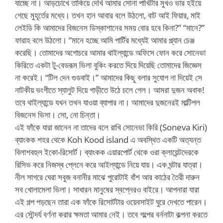
যাচ্ছে না। আড়চোখে তাকিয়ে দেখি আমার সোনা পাখিটার মুখও ভার হইয়ে
গেছে মুহূর্তের মধ্যে। তখন হান আবার বলে উঠলো, বাট আই ফিয়ার, মাই
লেইডি কি আমাদের বিজনেস ডিস্কাশানের সময় বোর হবে কিনা?” “মানে?”
ফারাহ বলে উঠলো। “মানে হচ্ছে আমি পার্টির মধ্যেই আমার প্ল্যান চেঞ্জ
করেছি। তোমাদের অগোচরে আমার থাইল্যান্ডে অফিসে ফোন করে সোনেভা
কিরিতে একটা টু-বেডরূম ভিলা বুকিং করতে দিয়ে দিয়েছি তোমাদের জিজ্ঞেস
না করেই। “টিল দেন গুডবাই।” আমাদের কিছু বলার সুযোগ না দিয়েই সে
নাটকীয় ভংগীতে স্যালুট দিয়ে গাড়ীতে উঠে চলে গেল। আমরা দুজন অবাক!
তবে থাইল্যান্ডে যখন তখন যাওয়া ব্যাপার না। আমাদের দুজনেরই মাল্টিপল
বিজনেস ভিসা। সো, নো চিন্তা।
এই ফাঁকে যারা জানেন না তাদের বলে রাখি সোনেভা কিরি (Soneva Kiri)
ব্যাংকক শহর থেকে Koh Kood island এ অবস্থিত একটি অত্যন্ত
বিলাশবহুল ইকো-রিসোর্ট। ব্যাংকক এয়ারপোর্ট থেকে ওরা ক্লায়েন্টদেরকে
রিসিভ করে নিজস্ব প্লেনে করে আইল্যান্ডে নিয়ে যায়। এক ঘন্টার যাত্রা।
নীল সাগরে ঘেরা সবুজ বনানীর মাঝে পুরোটাই বাঁশ আর কাঠের তৈরী দারুন
সব খোলামেলা ভিলা। সাধারন মানুষের স্বপ্নেরও বাইরে। আপনারা যারা
এই গল্প পড়ছেন তারা এক ফাঁকে রিসোর্টটার ওয়েবসাইট ঘুরে দেখতে পারেন।
এর সৌন্দর্য বর্ণনা করার ক্ষমতা আমার নেই। তবে গল্পের বর্ননাটা কল্পনা করতে