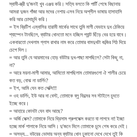
স্বামী-স্ত্রী দু’জনই খুব এঞ্জয় করি। সত্যি বলতে কি পার্টি শেষে বিছানায়
আমরা দুজন গাঁজা আর মদের নেশায় এসব নিয়ে অশ্লীল ভাষায় হাসাহাসি
করি আর চোদাচুদি করি।
= ইস ব্রিটিশ এম্বাসির হারামী মার্কের সাথে তুমি মাগী যেভাবে দুধ ঠেকিয়ে
শ্যাম্পেন টানছিলে, ব্যাটার ধোনতো মনে হচ্ছিল প্যান্ট ছিঁড়ে বের হয়ে যাবে।
একবারতো দেখলাম গ্লাস রাখার নাম করে তোমার বামদুধটা কব্জির পিঠ দিয়ে
চেপে দিল।
= আর তুমি যে আরমানের হোড় বউটার দুধ-পাছা মাপছিলে? সেটা কিছু না,
না?
= আরে ময়না-মাগী আমার, আমিতো মাপছিলাম তোমারগুলো ঐ শালীর চেয়ে
কত বড়, বোঝ না ডার্লিং?
= ইশ, আমি যেন কত সেক্সি!!!
= ওহ ডার্লিং, ইউ আর দা বেস্ট, তোমাকে ব্লু ফিল্মের সব স্টাইলে চুদতে
ইচ্ছে করে।
= আহারে কোনটা যেন বাদ আছে?
= অর্জি সেক্স? তোমাকে নিয়ে থ্রিসাম গ্রুপসেক্স করতে যা লাগবে না! ইচ্ছা
হচ্ছে মার্ক শালাকে নিয়ে আসি। দু’জনে মিলে তোমাকে চুদে শেষ করে দেই।
= অসভ্য… বউয়ের ভোদায় অন্য ব্যাটার ধোন ঢুকানো দেখে দেখে তুই কি