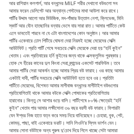
আর রাশিয়ান কলগার্ল, আর বন্ধুদের MILF শরীর দেখানো বউগুলো সব
আমার ফরেন ডেলিগেট আর অন্যান্য গেস্টদের মাথা আউলা করে রাখে।
পার্টির উদ্দাম আলো আর মিউজিক, মদ-গাঁজার উত্তাল নেশা, ক্লিভেজ, মিনি
স্কার্ট আর যৌন হাতছানির বন্যায় ভেসে যায় সারা রাত। আমার পার্টিতে কেউ
এলে ভাবতেই পারবে না যে এটা বাংলাদেশের কোন অনুষ্ঠান। আর আমার
পার্টির একেবারে ঢোল পিটিয়ে ঘোষনা দেয়া নিয়মই হচ্ছে মেয়েদের সেক্সি
আউটফিট। প্রতি পার্টি শেষে সবচেয়ে সেক্সি মেয়েকে দেয়া হয় “হর্নি কুইন”
খেতাব। এবং প্রতিবারের হর্নি কুইনের জন্য থাকে এক্সক্লুসিভ পুরষ্কার।
হোক সে হীরের কানের দুল কিংবা সেরা ব্র্যান্ডের একসেট পারফিউম। তবে
আমার পার্টির সেরা আকর্ষন হচ্ছে আমার প্রিয় বউ ফারাহ। ওর কাছে আমার
একটাই দাবী, পার্টির সবচেয়ে সেক্সি আউটফিট হতে হবে ওর। প্রতিটা
পার্টিতে মেয়েদের, বিশেষত আমার মাগীবাজ বন্ধুদের মাগীটাইপ বউগুলোর
প্রতিযোগিতাই থাকে আমার বউকে সেক্সি পোষাকের প্রতিযোগিতায়
হারানোর। কিন্তু সে আশার গুড়ে বালি। পার্টিশেষে ৮০% ক্ষেত্রেই “হর্নি
কুইন” খেতাব পায় আমার লক্ষীসোনা ৩৬ বছর বয়সী বউ ফারাহ। ফিগারটা
যেন ঈশ্বর নিজ হাতে যত্ন করে সময় নিয়ে বানিয়েছেন। চেহারা, বুক, পেট,
কোমড়, পাছা, থাই একেবারে ভরাট। সানি লিওনি’র স্লিম ভার্শন যেন।
আমার সোনা বউটাকে অন্য পুরুষ দু’চোখ দিয়ে গিলে খাচ্ছে সেটা আমারা