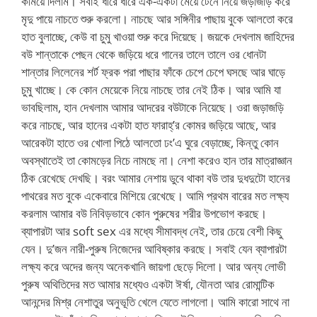
কমিয়ে দিলাম। সবাই ধীরে ধীরে এক-একটা মেয়ে টেনে নিয়ে জড়াজড়ি করে
মৃদু পায়ে নাচতে শুরু করলো। নাচছে আর সঙ্গিনীর পাছায় বুকে আলতো করে
হাত বুলাচ্ছে, কেউ বা চুমু খাওয়া শুরু করে দিয়েছে। জয়কে দেখলাম জাহিদের
বউ শান্তাকে পেছন থেকে জড়িয়ে ধরে গানের তালে তালে ওর ধোনটা
শান্তার লিলেনের শর্ট ফ্রক পরা পাছার ফাঁকে চেপে চেপে ঘসছে আর ঘাড়ে
চুমু খাচ্ছে। কে কোন মেয়েকে নিয়ে নাচছে তার নেই ঠিক। আর আমি যা
ভাবছিলাম, হান দেখলাম আমার আদরের বউটাকে নিয়েছে। ওরা জড়াজড়ি
করে নাচছে, আর হানের একটা হাত ফারাহ্’র কোমর জড়িয়ে আছে, আর
আরেকটা হাতে ওর খোলা পিঠে আলতো ঢং’এ ঘুরে বেড়াচ্ছে, কিন্তু কোন
অবস্থাতেই তা কোমড়ের নিচে নামছে না। নেশা করেও হান তার মাত্রাজ্ঞান
ঠিক রেখেছে দেখছি। বরং আমার নেশায় ডুবে থাকা বউ তার দুধদুটো হানের
পাথরের মত বুকে একেবারে মিশিয়ে রেখেছে। আমি প্রথম বারের মত লক্ষ্য
করলাম আমার বউ নিবিড়ভাবে কোন পুরুষের শরীর উপভোগ করছে।
ব্যাপারটা আর soft sex এর মধ্যে সীমাবদ্ধ নেই, তার চেয়ে বেশী কিছু
যেন। দু’জন নারী-পুরুষ নিজেদের আবিষ্কার করছে। সবাই যেন ব্যাপারটা
লক্ষ্য করে অদের জন্য অনেকখানি জায়গা ছেড়ে দিলো। আর অন্য লোভী
পুরুষ অথিতিদের মত আমার মধ্যেও একটা ঈর্ষা, যৌনতা আর রোমান্টিক
আনন্দের মিশ্র নেশাতুর অনুভূতি খেলে যেতে লাগলো। আমি কারো সাথে না