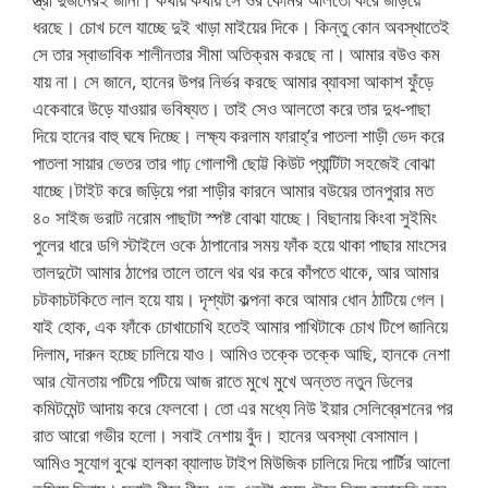
ধরছে। চোখ চলে যাচ্ছে দুই খাড়া মাইয়ের দিকে। কিন্তু কোন অবস্থাতেই
সে তার স্বাভাবিক শালীনতার সীমা অতিক্রম করছে না। আমার বউও কম
যায় না। সে জানে, হানের উপর নির্ভর করছে আমার ব্যাবসা আকাশ ফুঁড়ে
একেবারে উড়ে যাওয়ার ভবিষ্যত। তাই সেও আলতো করে তার দুধ-পাছা
দিয়ে হানের বাহু ঘষে দিচ্ছে। লক্ষ্য করলাম ফারাহ্’র পাতলা শাড়ী ভেদ করে
পাতলা সায়ার ভেতর তার গাঢ় গোলাপী ছোট্ট কিউট প্যান্টিটা সহজেই বোঝা
যাচ্ছে।টাইট করে জড়িয়ে পরা শাড়ীর কারনে আমার বউয়ের তানপুরার মত
৪০ সাইজ ভরাট নরোম পাছাটা স্পষ্ট বোঝা যাচ্ছে। বিছানায় কিংবা সুইমিং
পুলের ধারে ডগি স্টাইলে ওকে ঠাপানোর সময় ফাঁক হয়ে থাকা পাছার মাংসের
তালদুটো আমার ঠাপের তালে তালে থর থর করে কাঁপতে থাকে, আর আমার
চটকাচটকিতে লাল হয়ে যায়। দৃশ্যটা কল্পনা করে আমার ধোন ঠাটিয়ে গেল।
যাই হোক, এক ফাঁকে চোখাচোখি হতেই আমার পাখিটাকে চোখ টিপে জানিয়ে
দিলাম, দারুন হচ্ছে চালিয়ে যাও। আমিও তক্কে তক্কে আছি, হানকে নেশা
আর যৌনতায় পটিয়ে পটিয়ে আজ রাতে মুখে মুখে অন্তত নতুন ডিলের
কমিটমেন্ট আদায় করে ফেলবো। তো এর মধ্যে নিউ ইয়ার সেলিব্রেশনের পর
রাত আরো গভীর হলো। সবাই নেশায় বুঁদ। হানের অবস্থা বেসামাল।
আমিও সুযোগ বুঝে হালকা ব্যালাড টাইপ মিউজিক চালিয়ে দিয়ে পার্টির আলো