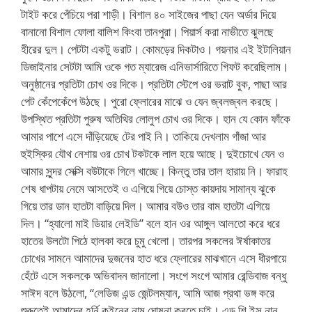
টাইট করে পেঁচিয়ে পরা শাড়ী। বিশাল ৪০ সাইজের পাছা যেন অর্ডার দিয়ে
বানানো বিশাল ফোলা বালিশ কিংবা তানপুরা। পিয়ার্স করা নাভীতে ঝুলছে
হীরের দুল। পেটটা একটু ভরাট। কোমড়ের দিকটাও। গয়নার এই ইটালিয়ান
ডিজাইনার সেটটা আমি ওকে গত ম্যারেজ এনিভার্সারিতে গিফট করেছিলাম।
অনুষ্ঠানের প্রতিটা চোখ ওর দিকে। প্রতিটা স্টেপে ওর ভরাট বুক, পাছা আর
পেট কেঁপেকেঁপে উঠছে। পুরো ফ্লোরের মাঝে ও যেন জ্বলজ্বল করছে।
উপস্থিত প্রতিটা পুরুষ অতিথির লোলুপ চোখ ওর দিকে। হান যে কোন ফাঁকে
আমার পাশে এসে দাঁড়িয়েছে টের পাই নি। তাকিয়ে দেখলাম গাঁজা আর
হুইস্কির যৌথ নেশায় ওর চোখ টকটকে লাল হয়ে আছে। দুইচোখে যেন ও
আমার সুন্দর সেক্সি বউটাকে গিলে খাচ্ছে। কিন্তু তার তাল হারায় নি। ফারাহ
শেষ ধাপটায় নেমে আসতেই ও এগিয়ে গিয়ে চোস্ত কায়দায় সামান্য ঝুকে
গিয়ে তার ডান হাতটা বাড়িয়ে দিল। আমার বউও তার বাম হাতটা এগিয়ে
দিল। “হ্যালো মাই ডিয়ার লেইডি” বলে হান ওর আঙ্গুল আলতো করে ধরে
হাতের উলটো পিঠে হালকা করে চুমু খেলো। তারপর সকলের ঈর্ষাকাতর
চোখের সামনে আমাদের দুজনের হাত ধরে ফ্লোরের মাঝখানে এসে ধীরপায়ে
হেঁটে এসে সকলকে অভিবাদন জানালো। সংগে সংগে আমার রেন্ডিবাজ বন্ধু
সাঈদ বলে উঠলো, “লেডিজ এন্ড জেন্টলম্যান, আমি আজ প্রথা ভঙ্গ করে
শুরুতেই আমাদের হর্নি কুইনের নাম ঘোষনা করতে চাই। এন্ড শি ইস নান