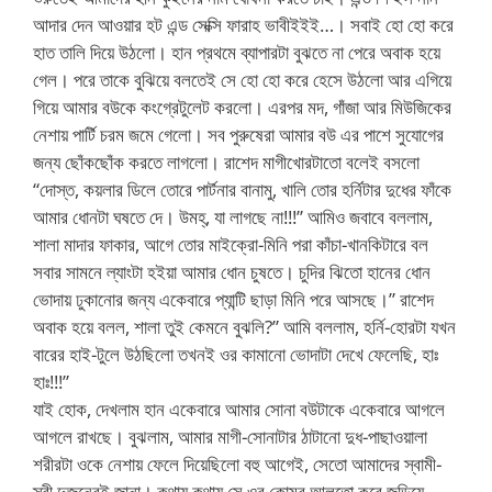
আদার দেন আওয়ার হট এন্ড সেক্সি ফারাহ ভাবীইইই…। সবাই হো হো করে
হাত তালি দিয়ে উঠলো। হান প্রথমে ব্যাপারটা বুঝতে না পেরে অবাক হয়ে
গেল। পরে তাকে বুঝিয়ে বলতেই সে হো হো করে হেসে উঠলো আর এগিয়ে
গিয়ে আমার বউকে কংগ্রেটুলেট করলো। এরপর মদ, গাঁজা আর মিউজিকের
নেশায় পার্টি চরম জমে গেলো। সব পুরুষেরা আমার বউ এর পাশে সুযোগের
জন্য ছোঁকছোঁক করতে লাগলো। রাশেদ মাগীখোরটাতো বলেই বসলো
“দোস্ত, কয়লার ডিলে তোরে পার্টনার বানামু, খালি তোর হর্নিটার দুধের ফাঁকে
আমার ধোনটা ঘষতে দে। উমহ্, যা লাগছে না!!!” আমিও জবাবে বললাম,
শালা মাদার ফাকার, আগে তোর মাইক্রো-মিনি পরা কাঁচা-খানকিটারে বল
সবার সামনে ল্যাংটা হইয়া আমার ধোন চুষতে। চুদির ঝিতো হানের ধোন
ভোদায় ঢুকানোর জন্য একেবারে প্যান্টি ছাড়া মিনি পরে আসছে।” রাশেদ
অবাক হয়ে বলল, শালা তুই কেমনে বুঝলি?” আমি বললাম, হর্নি-হোরটা যখন
বারের হাই-টুলে উঠছিলো তখনই ওর কামানো ভোদাটা দেখে ফেলেছি, হাঃ
হাঃ!!!”
যাই হোক, দেখলাম হান একেবারে আমার সোনা বউটাকে একেবারে আগলে
আগলে রাখছে। বুঝলাম, আমার মাগী-সোনাটার ঠাটানো দুধ-পাছাওয়ালা
শরীরটা ওকে নেশায় ফেলে দিয়েছিলো বহু আগেই, সেতো আমাদের স্বামী-
স্ত্রী দুজনেরই জানা। কথায় কথায় সে ওর কোমর আলতো করে জড়িয়ে