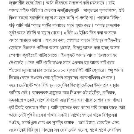
জ্বালানীই হচ্ছে টাকা। আমি জীবনকে উপভোগ করি চরমভাবে। তাই
আমার লাইফ স্টাইলও সেরকম এক্সট্রাভ্যাগান্ট। সাল্ভাতর ফ্যারাগামো, গুচি
কিংবা ব্রুনো ম্যাগলি’র জুতো না হলে আমি পা গলাই না। প্যাটেক ফিলিপ
ঘড়ি আমি পরি আমার শার্টের কালারের সাথে ম্যাচ করে। আমার বেসপোক
স্যুট আসে ইটালি বা ফ্রান্স থেকে। ৫ফিট ১১ ইঞ্চির জিম করা আমাকে
এসবে মানায়ও ভালো। যাক সে কথা, পেশাগত কারনে বিভিন্ন ফাইভ-ষ্টার
হোটেলে বিজনেস পার্টিতো আমার থাকেই, কিন্তু আসল মজা হচ্ছে আমার
স্পেশাল প্রাইভেট পার্টিগুলোতে। ইনফ্যাক্ট আমার আসল ডিলগুলো হয়
সেখানেই। সেই পার্টি প্রতি দু’এক মাসে একবার হয় আমার বারিধারার
পাঁচতলা ম্যান্সনের চার তলার ১০০০০ স্কয়ারফিট পার্টি ফ্লোরে। শুধু আমার
নিজের ফোনে দাওয়াত দেয়া সুবিশেষ মানুষদের প্রবেশাধিকার সেখানে।
ফরেন ডেলিগেট আর বিভিন্ন এম্বেসির ডিপ্লোমেটদের উদ্দামতার বন্যায়
ভাসিয়ে দেই। হরেকরকম ব্ল্যান্ডেড আর সিংগেল-মল্ট হুইস্কি, কনিয়াক,
ভদকাতো থাকেই, সাথে সিগারেট আর শিশায় ভরা থাকে নেশার রাজা গাঁজা।
হ্যাঁ ঠিকই শুনেছেন গাঁজা। আমি চ্যালেঞ্জ করে বলতে পারি আমার কাছে যেটা
আসে সেটা পৃথিবীর সেরা গাঁজার একটা। সাথে মেশানো থাকে বিশ্বসেরা
গওইথ, হগার্ড এন্ড কোং এর সুগন্ধি তামাক। তবে ইয়াবা, হেরোইন এসব
একেবারেই নিষিদ্ধ। শহরের সব সেরা সেক্সি মডেল, মাঝে মাঝে লেবানিজ