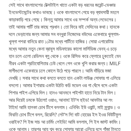
সেই সাথে বাংলাদেশের টেক্সটাইল খাতে একটা বড় ধরনের জয়েন্ট-ভেঞ্চার
ইনভেস্টমেন্টের কথাও ভাবছে। ওকে বাংলাদেশে পেয়ে বড় ব্যাবসায়ী মহলে
কাড়াকাড়ি পরে গেছে। কিন্তু আমার সাথে ওর সম্পর্ক অন্য লেভেলের।
তাই আমার পার্টি তার কাছে প্রধান। তো ফিরে যাই সেদিনের কথা। হানকে
দলে ভেড়ানোর জন্য আমার সব বন্ধুরা নিজেদের বউদের একেবারে খুল্লাম-
খুল্লা পশরা বানিয়ে রাত ১১টার মধ্যে পার্টিতে হাজির। সোয়া এগারোটার
মধ্যে আমার নতুন কেনা ব্রাবুস মডিফায়েড কালো মার্সিডিজ বেনয্ এ চড়ে
হান চলে এলো রেডিসন ব্লু থেকে। ওকে রিসিভ করে ফ্লোরে ঢুকতেই যেন
নীরব একটা প্রতিযোগিতার ঢেউ খেলে গেল ওকে খুশি করার জন্য। MILF
মাগীগুলো একেবারে ঢলে কোলে উঠে পড়ে পারলে। আমি দাঁড়িয়ে মজা
দেখছি। সবার সাথে কথা বলতে বলতে হান একটা লাউঞ্জ সোফায় গা এলিয়ে
বসলো। আমার ইশারায় একটা উঠতি কচি মডেল ওর গা ঘেঁসে বসে একটা
শিশার পাইপ এগিয়ে দিল। হানও আনমনে পাইপটা হাতে নিয়ে টান দিল।
আর দিয়েই চমকে উঠলো! ওয়াও, আনাম! ইট’স হুইড! আফটার আ লং
টাইম! আমি হালকা চোখ টিপে বললাম। এনিথিং ইউ ওয়ান্ট, মাই ফ্র্যান্ড। ও
ফিরতি চোখ টিপে বলল, রিয়েলি? লেট’স সি! বাট হোয়ের ইস ইওর বিউটিফুল
ওয়াইফ? শি ইজ সাচ আ চার্মিং লেইডি! আমি বললাম, শি ইস জাস্ট কামিং।
ওকে আনাম। তারপর আহ্ শব্দ করে সোফায় আরো এলিয়ে বসে গাঁজা টানতে