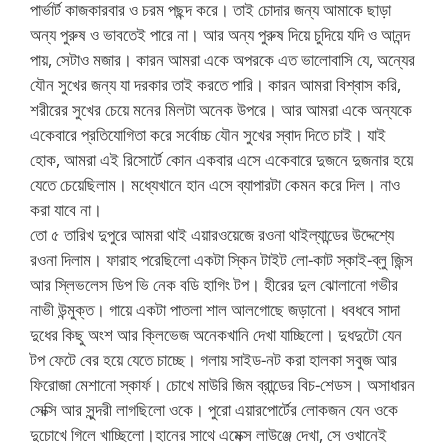
পার্ভার্ট কাজকারবার ও চরম পছন্দ করে। তাই চোদার জন্য আমাকে ছাড়া
অন্য পুরুষ ও ভাবতেই পারে না। আর অন্য পুরুষ দিয়ে চুদিয়ে যদি ও আনন্দ
পায়, সেটাও মজার। কারন আমরা একে অপরকে এত ভালোবাসি যে, অন্যের
যৌন সুখের জন্য যা দরকার তাই করতে পারি। কারন আমরা বিশ্বাস করি,
শরীরের সুখের চেয়ে মনের মিলটা অনেক উপরে। আর আমরা একে অন্যকে
একেবারে প্রতিযোগিতা করে সর্বোচ্চ যৌন সুখের স্বাদ দিতে চাই। যাই
হোক, আমরা এই রিসোর্টে কোন একবার এসে একেবারে দুজনে দুজনার হয়ে
যেতে চেয়েছিলাম। মধ্যেখানে হান এসে ব্যাপারটা কেমন করে দিল। নাও
করা যাবে না।
তো ৫ তারিখ দুপুরে আমরা থাই এয়ারওয়েজে রওনা থাইল্যান্ডের উদ্দেশ্যে
রওনা দিলাম। ফারাহ পরেছিলো একটা স্কিন টাইট লো-কাট স্কাই-ব্লু জিন্স
আর স্লিভলেস ডিপ ভি নেক বডি হাগিং টপ। হীরের দুল ঝোলানো গভীর
নাভী উন্মুক্ত। গায়ে একটা পাতলা শাল আলগোছে জড়ানো। ধবধবে সাদা
দুধের কিছু অংশ আর ক্লিভেজ অনেকখানি দেখা যাচ্ছিলো। দুধদুটো যেন
টপ ফেটে বের হয়ে যেতে চাচ্ছে। গলায় সাইড-নট করা হালকা সবুজ আর
ফিরোজা মেশানো স্কার্ফ। চোখে মাউরি জিম ব্রান্ডের বিচ-শেডস। অসাধারন
সেক্সি আর সুন্দরী লাগছিলো ওকে। পুরো এয়ারপোর্টের লোকজন যেন ওকে
দুচোখে গিলে খাচ্ছিলো।হানের সাথে এমেক্স লাউঞ্জে দেখা, সে ওখানেই