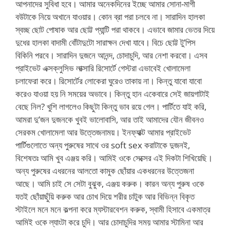
আপনাদের সুবিধা হবে। আমার অনেকদিনের ইচ্ছে আমার সোনা-মাগী
বউটাকে নিয়ে অখানে যাওয়ার। কোন ব্রা পরা চলবে না। সারাদিন হালকা
স্বচ্ছ ছোট পোষাক আর ছোট্ট প্যান্টি পরা থাকবে। এভাবে জামার ভেতর দিয়ে
দুধের হালকা বাদামী বোঁটাদুটো সারাক্ষন দেখা যাবে। বিচে ছোট্ট টু’পিস
বিকিনি পরবে। সারাদিন দুজনে আনন্দ, চোদাচুদি, আর নেশা করবো। এসব
প্রাইভেট এক্সক্লুসিভ লাক্সারি রিসোর্টে গেস্টরা এভাবেই খোলামেলা
চলাফেরা করে। রিসোর্টের লোকেরা ঘুরেও তাকায় না। কিন্তু যাবো যাবো
করেও যাওয়া হয় নি সময়ের অভাবে। কিন্তু হান একেবারে সেই জায়গাটাই
বেছে নিল? খুশি লাগলেও কিছুটা কিন্তু ভাব রয়ে গেল। পার্টিতে যাই করি,
আমরা দু’জন দুজনকে খুবই ভালোবাসি, আর তাই আমাদের যৌন জীবনও
সেরকম খোলামেলা আর উত্তেজনাময়। ইনফ্যাক্ট আমার প্রাইভেট
পার্টিগুলোতে অন্য পুরুষের সাথে ওর soft sex করাটাকে দুজনই,
বিশেষতঃ আমি খুব এঞ্জয় করি। আমিই ওকে সেক্সের এই দিকটা শিখিয়েছি।
অন্য পুরুষের এধরনের আলতো কামুক ছোঁয়ার একধরনের উত্তেজনা
আছে। আমি চাই সে সেটা বুঝুক, এঞ্জয় করুক। কারন অন্য পুরুষ ওকে
যতই ছোঁয়াছুঁয়ি করুক আর চোখ দিয়ে শরীর চাটুক আর বিভিন্ন বিকৃত
স্টাইলে মনে মনে কল্পনা করে ম্যস্টারবেশন করুক, স্বামী হিসাবে একমাত্র
আমিই ওকে ল্যাংটা করে চুদি। আর চোদাচুদির সময় আমার স্টামিনা আর