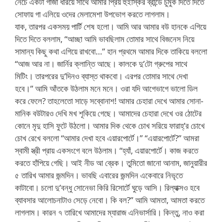
নেচে একটা গাঁজা ধরিয়ে সাথে আমার প্রিয় হুইস্কির ব্রান্ডে চুমুক দিতে দিতে
সোফায় গা এলিয়ে ওদের মেলামেশা উপভোগ করতে লাগলাম।
যাক, তারপর একসময় পার্টি শেষ হলো। আমি আর আমার বউ হানকে এগিয়ে
দিতে দিতে বললাম, “আচ্ছা আমি ভাবছিলাম তোমার সাথে বিজনেস নিয়ে
সামান্য কিছু কথা এগিয়ে রাখবো…” হান প্রথমে আমার দিকে তাকিয়ে বললো
“আজ আর না। জার্নির ক্লান্তি আছে। কালকে দু’টো গ্রুপের সাথে
মিটিং। তারপরের দু’দিনও ব্যাস্ত থাকবো। এরপর তোমার সাথে দেখা
হবে।” আমি আঁতকে উঠলাম মনে মনে। ওরা যদি আগেভাগে ভালো ডিল
করে ফেলে? তাহলেতো সাড়ে সব্বোনাশ! আমার চেহারা দেখে আমার সোনা-
মানিক বউটারও দেখি মখ শূকিয়ে গেছে। আমাদের চেহারা দেখে ওর ঠোটের
কোনে মৃদু হাসি ফুটে উঠলো। আমার দিক থেকে চোখ সরিয়ে ফারাহ্’র চোখে
চোখ রেখে বললো “আমার দেখা হবে এয়ারপোর্টে।” “এয়ারপোর্টে?” আমরা
স্বামী স্ত্রী প্রায় একসংগে বলে উঠলাম। “হ্যাঁ, এয়ারপোর্টে। কাজ করতে
করতে হাঁপিয়ে গেছি। আই নীড আ ব্রেক। তুমিতো জানো আনাম, জানুয়ারীর
৫ তারিখ আমার জন্মদিন। ভাবছি এবারের জন্মদিন একেবারে নিভৃতে
কাটাবো। চলো দু’বন্ধু সোনেভা কিরি রিসোর্টে ঘুড়ে আসি। রিল্যাক্সও হবে
ব্যাবসার আলোচনাটাও সেড়ে নেবো। কি বল?” আমি আমতা, আমতা করতে
লাগলাম। কারন ৭ তারিখে আমাদের ম্যারাজ এনিভার্সারি। কিন্তু, নাও করা