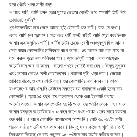
বাড়া খেঁচবি শালা মাগীখোর!!!
= নারে পাখি, আমি তখন তোর মুখের ভেতরে ধোনটা ভরে গোলাপি ঠোট দিয়ে
চোষাবো, বুঝলি?
খুব উত্তেজিত হয়ে গেলে আমরা তুই তোকারি শুরু করি। যাক সে কথা।
এবার আসি মূল প্রসঙ্গে। গত বছর থার্টি ফার্স্ট নাইটে আমি থ্রো করেছিলাম
আমার এক্সক্লুসিভ পার্টি। থার্টিফার্স্টের চেয়েও বেশী গুরুত্বপূর্ন ছিল আমার
সেরা বায়ার কোম্পানির মালিককে বাগে আনা। ওর আসল নাম বলা যাবে না।
মনে করুন পুরো নাম অলিভার হান। প্রায় ছ’ফুট লম্বা। বাবা আফ্রো-
আমেরিকান আর মা আরব। কালো পাথরে খোদাই করা যেন। কিন্তু সুপুরুষ
এবং আমার চেয়েও বেশী কেতাদুরস্থ। ধারালো দৃষ্টি, খাড়া নাক। মেয়েরা
তাকিয়ে থাকে, ও যখন হেঁটে যায়। ওর কোম্পানির নাম বলব না। কারন
বাংলাদেশের আর.এম.জি সেক্টরের সবচেয়ে বড় বায়ারদের একটি হচ্ছে তার
কোম্পানি। প্রায় ১৫ বছর ধরে বাংলাদেশ থেকে ওরা ইম্পোর্ট করছে
আমেরিকাতে। আমার এক্সপোর্টের ২৫% আসে ওর অর্ডার থেকে। ওর সাথে
আমার বন্ধুত্ব আমেরিকায় ৭-৮ বছর আগে যখন প্রথম ওদের সাথে ব্যাবসা
শুরু করি। ও আগে কোনদিন বাংলাদেশে আসে নি। মোট ৩০-৩২টা দেশী
প্রথম সারীর গার্মেন্টস ওর কাজ করে। কিন্তু সবার কাজে ও খুশি না। তাই
সিদ্ধান্ত নিয়েছে সে তার পছন্দের ১৫-১৬টাতে তার অর্ডার কমিয়ে আনবে।