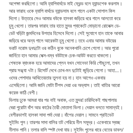
অপেক্ষা করছিলো। আমি হ্যাপিবার্থডে মাই ফ্রেন্ড বলে হ্যান্ডশেক করলাম।
আর ফারাহ ওকে হ্যাপি বার্থডে হ্যান্ডসাম বলে গালে একটা সোশাল কিস
দিলো। উত্তরে সেও আমার বউকে হালকা জড়িয়ে ধরে গালে আলতো করে
চুমু খেলো। তারপর ফারাহ তার হাতে সুন্দর প্যাকেটে মোড়ানো রোলেক্স ডে-
ডেট ঘড়িটা জন্মদিনের উপহার হিসেবে দিলো। সেই সুযোগে হান তাকে আবার
জড়িয়ে ধরে অন্য গালে আরেকটা চুমু খেলো। তবে এবার আমার বউয়ের
ভরাট নরোম দুধদুটো ওর কঠিন বুকে অনেকখানি চেপে গেলো। আর পুরো
জার্নিতে হান আমার সেক্স-বম্ব বউটাকে চেক-আউট করতে থাকলো।
শেষতক ব্যাংকক হয়ে আমাদের প্লেন যখন সোনেভা কিরি পৌছুলো, তখন
প্রায় সন্ধ্যা ৭টা। রিসোর্ট দেখে চোখ-মন দুটোই জুড়িয়ে গেলো। আহা…।
ওদের পেশাদার আথিতেয়তার তুলনা হয় না। হান আগেও একবার
এসেছিলো। আমি জানি মোটা টিপস দেয়া ওর অভ্যাস। তাই খাতির আরো
কয়েক কাঠি বেশী।
ভিলায় ঢুকে আমরা যার পর নাই অবাক, এত সুন্দর! চারিদিকেই গাছপালায়
ঘেরা পুরোটা বাঁশ আর কাঠের তৈরী দোতালা ভিলা। দেয়াল বলতে সামান্যই।
বেশীরভাগই হালকা সাদা পর্দা দেয়া। বাঁশের দেয়াল। সামনে প্রাইভেট
সুইমিং পুল। তারপর সাদা বালির তট পেরিয়ে নীল সমুদ্র। একেবারে স্বচ্ছ
নীলাভ পানি। তলার বালি স্পষ্ট দেখা যায়। সুইমিং পুলের ধারে বেতের ডাবল/