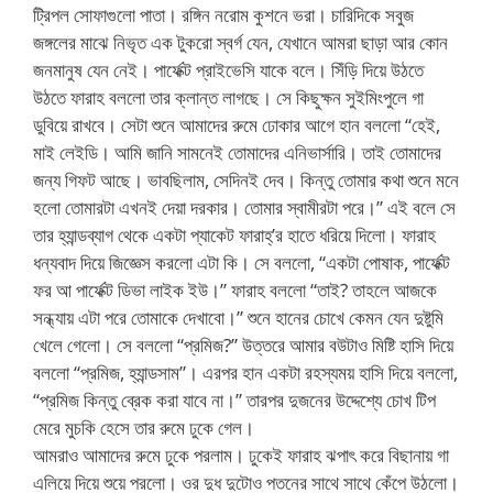
ট্রিপল সোফাগুলো পাতা। রঙ্গিন নরোম কুশনে ভরা। চারিদিকে সবুজ
জঙ্গলের মাঝে নিভৃত এক টুকরো স্বর্গ যেন, যেখানে আমরা ছাড়া আর কোন
জনমানুষ যেন নেই। পার্ফেক্ট প্রাইভেসি যাকে বলে। সিঁড়ি দিয়ে উঠতে
উঠতে ফারাহ বললো তার ক্লান্ত লাগছে। সে কিছুক্ষন সুইমিংপুলে গা
ডুবিয়ে রাখবে। সেটা শুনে আমাদের রুমে ঢোকার আগে হান বললো “হেই,
মাই লেইডি। আমি জানি সামনেই তোমাদের এনিভার্সারি। তাই তোমাদের
জন্য গিফট আছে। ভাবছিলাম, সেদিনই দেব। কিন্তু তোমার কথা শুনে মনে
হলো তোমারটা এখনই দেয়া দরকার। তোমার স্বামীরটা পরে।” এই বলে সে
তার হ্যান্ডব্যাগ থেকে একটা প্যাকেট ফারাহ্’র হাতে ধরিয়ে দিলো। ফারাহ
ধন্যবাদ দিয়ে জিজ্ঞেস করলো এটা কি। সে বললো, “একটা পোষাক, পার্ফেক্ট
ফর আ পার্ফেক্ট ডিভা লাইক ইউ।” ফারাহ বললো “তাই? তাহলে আজকে
সন্ধ্যায় এটা পরে তোমাকে দেখাবো।” শুনে হানের চোখে কেমন যেন দুষ্টুমি
খেলে গেলো। সে বললো “প্রমিজ?” উত্তরে আমার বউটাও মিষ্টি হাসি দিয়ে
বললো “প্রমিজ, হ্যান্ডসাম”। এরপর হান একটা রহস্যময় হাসি দিয়ে বললো,
“প্রমিজ কিন্তু ব্রেক করা যাবে না।” তারপর দুজনের উদ্দেশ্যে চোখ টিপ
মেরে মুচকি হেসে তার রুমে ঢুকে গেল।
আমরাও আমাদের রুমে ঢুকে পরলাম। ঢুকেই ফারাহ ঝপাৎ করে বিছানায় গা
এলিয়ে দিয়ে শুয়ে পরলো। ওর দুধ দুটোও পতনের সাথে সাথে কেঁপে উঠলো।