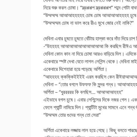
নিয়ে শুরু করল চোষা। “স্ল্রপ্পপ্পপ স্ল্রপ্পপ্পপ্পপ” শব্দে 
“উম্মম্মম্ম আআআহহহহহ চোষ চোষ আআআআহহহহ চুষে খ
“উম্মম্মম্মম চোষ না ভাল করে রীএ মুখে জোর নেই নাকি?”
দেবিনা এবার চুষতে চুষতে বোঁটায় হাল্কা করে দাঁত দিয়ে চাপ
-“উহহহহ আআআআআআআআআআ কি করছিস রীঈএ
দেবিনা কোন কান না দিয়ে চোষা আরও বাড়িয়ে দিল। এদিকে অ
একেবারে স্পষ্ট দেখা যেতে লাগল লেগিন্স থেকে। দেবিনা 
একেবারে দিশেহারা হয়ে পড়েছে অর্পিতা।
“আহহহহ ক্কক্কিইইইই এরম করছিস কেন রীঈয়াআ
দেবিনা – “তোর বগলে উফফফ কি সুন্দর গন্ধ। আআআহহহ 
অর্পিতা – “ধুররররর কি বলছিস… আআআআহহহ”
এইভাবে বগল চুষে। এবার লেগিন্সের দিকে নজর গেল। একট
ফেলে প্যান্টি নামিয়ে দিল। প্যান্টিটা মুখের সামনে এনে গন্ধ
“উম্মম্মম তোর গুদের গন্ধ তো সেরা”
অর্পিতা একেবারে লজ্জায় লাল হয়ে গেছে। কিছু বলতে পারছ