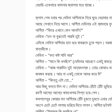
বেচারি একেবারে কামনার জ্বালায় মরে যাচ্ছে।
ক্লাস শেষ হবার পর দেবিনা অর্পিতাকে নিয়ে ঘুরে বেড়াবা
আছে সেখানে নিয়ে আসে। অর্পিতা দেবিনার এই ব্যাবহার বু
অর্পিতা -“কিরে এখানে কেন আনলি?”
দেবিনা -“চল না বুঝতেই পারবি তুই।“
এদিকে দেবিনা অর্পিতার হাত ধরে বাথরুমে ঢুকে পড়ল। দরজ
বান্ধবীকে।
দেবিনা – “কত কষ্ট পাবি আর”
অর্পিতা – “মানে কি বলছিস” (দেবিনার আচরণে একটু ঘাবড়ে
দেবিনা – “আজ সারাদিন তুই অন্যমনস্ক। তোর কোথাও মন 
জবজব করছে। আয় না একটু তোকে আদর করে দি”
অর্পিতা – “কিন্তু এটা তো…”
আর কিছু বলতে দিল না। দেবিনা অর্পিতার ঠোঁটে ঠোঁট ডুবিয়
রমণী আস্তে আস্তে কামখেলায় লিপ্ত হয়ে গেল।
কমলালেবুর কোয়ার মত অর্পিতার ঠোঁট চুষতে চুষতে এবার দে
অংশে চেটে চেটে লালায় ভরিয়ে দিতে লাগল। অর্পিতা ছট
অর্পিতা -“উম্মম্মম কি করছিস রে”