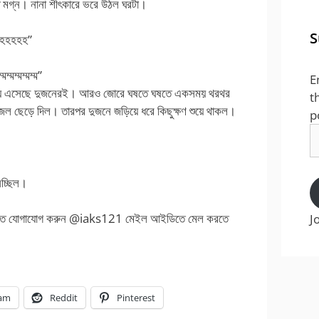
তে মগ্ন। নানা শীৎকারে ভরে উঠল ঘরটা।
S
হহহহহ”
্মম্মম্ম”
E
য়ে এসেছে দুজনেরই। আরও জোরে ঘষতে ঘষতে একসময় থরথর
t
 জল ছেড়ে দিল। তারপর দুজনে জড়িয়ে ধরে কিছুক্ষণ শুয়ে থাকল।
p
E
A
িচ্ছিল।
আইডিতে যোগাযোগ করুন @iaks121 মেইল আইডিতে মেল করতে
J
ram
Reddit
Pinterest