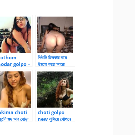
rothom
শিউলি চিতকার করে
hodar golpo –
উঠলো করো আরো
angla Choti
জোরে করোbangla
olpo
choti golpo
akima choti
choti golpo
্তিনি গুদ আর ঘোড়া
new লুকিয়ে গোপনে
ড়া | Bangla
দিদি এর পাছায় ঠাপ
hoti kahini
দিতে থাকলাম