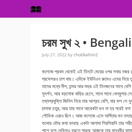
Skip
to
content
চরম সুখ ২ • Bengal
July 27, 2022
by
chotikahini2
কলেজে প্রথম থেকেই এই তিনটে মেয়ের ওপর সবার নজর। 
প্রফেসরও চাপ খায়। এদিকে ইউনিওন রুমেও এদের নিয়ে ত
তাদের মধ্যে দীপ, তন্ময় আর শুভ্র এই তিনজনের সাথে বে
সুদর্শন, আর বড়লোক বাড়ির ছেলে, সাথে সাথে খেল্ধুলায় স
তথ্যপ্রযুক্তি জিনিস নিয়ে তার আগ্রহ বেশি, যার ফল সে খু
চালাক চতুর, আর তার সাথে আরেকটা গুন না হয় পরেই বলা হব
শৌভিক এরাও ছিল। আজ কলেজে এসে অর্পিতার মন বসছে না
যতবার ওটার কথা ভাবছে একটা আলাদা শিরশিরানি তার শরী
পাশে বসে দেবিনাও বুঝতে পারছে আজকে তার বান্ধবীর কা