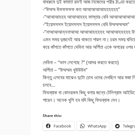
বাথরুমে দুই কামার্ত রমণী আজ নিজেদের শরীর ঠাণ্ডা কর
-“উম্মম্ম উফফফফফ কত আআআআআহহহহহহ”
-“আআআহহহ আআআহহহ ফাস্তার বেবি আআআআআআ
-“ইয়েসসসস ইয়েসসসস ইয়েসসসস বেবি উম্মম্মম্মম্মম”
-“নাআআআন্ননাআআ আআআহহহহহ আআআহহহহহ উম্মম্মম
এমন সময় দুজনেই আর থাকতে পারল না। চরম সময় ঘনি
করে কাঁপতে কাঁপতে দেবিনা আর অর্পিতা একে অপরের ওপর
দেবিনা – “ভাল লেগেছে ?” (আদর করতে করতে)
অর্পিতা – “উম্মম্মম খুউউউব”
কিন্তু এসবের মাঝেও দুটো চোখ ওদের দেখছিল আর মজা ন
চলবে…
ফিডব্যাক বা কোনরকম কিছু বলার জন্যে টেলিগ্রাম 
পারেন। অনেক খুশি হব যদি কিছু ফিডব্যাক দেন।
Share this:
Facebook
WhatsApp
Teleg