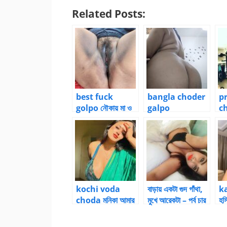
Related Posts:
best fuck
bangla choder
p
golpo নৌকায় মা ও
galpo
c
ছেলের ভালোবাসার
B
সংসার – 26 by চোদন
G
ঠাকুর
kochi voda
বাড়ায় একটা গুদ গাঁথা,
k
choda মনিকা আমার
মুখে আরেকটা – পর্ব চার
হস
ভাগ্নীর বান্ধবী – 3 by
|
বা
ratnodeep
BanglaChotika
c