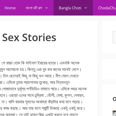
Home
বাংলা চটি গল্প
Bangla Choti
ChodaChu
i Sex Stories
S
fo
সে বাচ্চা হোক কি ফাইনাল ইয়ারের ছাত্র। এমনকি অনেক
ুমুল আলোচনা হয়। কিন্তু এরা খুব কম জনের সাথেই মেশে।
শি। তিন ছেলেরই কিছু না কিছু গুন আছে। দীপ যেমন দেখতে
েরা। এদিকে তন্ময় পড়াশোনায় তুখোড়, আর নিত্যনতুন
ব সোজাভাবে দুর্মূল্য পর্ণভিডিও নামাতে পারে। এদিকে শুভ্র অনেক
ে। এছাড়া এদের সাথে চন্দ্রিমা , মৌলী, মেঘা, কুশল, দেবায়ন,
O
। খালি বারবার সুমনের আখাম্বা বাঁড়াটার কথা মনে পড়ছে।
রে কাজ করছে। আর তার ফলে প্যান্টি ভিজছে একটু একটু করে।
মাতুর অবস্থা। সে তাই ভাবল কিছু একটা করতে হবে নাহলে