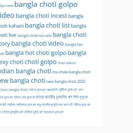
bangla choti golpo
lpo new
ideo
bangla choti incest
bangla
bangla choti list
hoti kahani
bangla
bangla choti
hoti live
bangla choti ma sele
tory
bangla choti video
bangla hot
bangla hot choti golpo
bangla
oti
choti golpo
exy choti
choti kahini
ndian bangla choti
ma chele bangla choti
ew bangla choti
new bangla choti 2022
অফিসে চুদার গল্প
আত্মকাহিনী
আন্টিকে চুদার গল্প
খালা-
i bon bangla choti
ছাত্র-ছাত্রীর চুদাচদির গল্প
পিসি-ফুফুকে
কে চুদার গল্প
গ্রামের মেয়ে চুদার গল্প
ার গল্প
প্রেমিক-প্রেমিকাকে চুদার গল্প
বন্ধু-বান্ধবীর চুদাচুদির গল্প
বাংলা চটি
বৌদিকে চুদার গল্প
-বোনের চুদাচুদির গল্প
ভাবিকে চুদার গল্প
ম্যাডামকে চুদার গল্প