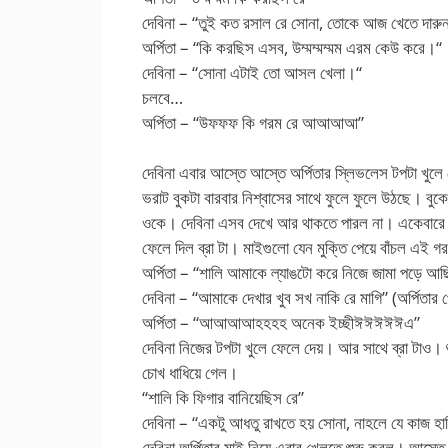
দেবিনা – “তুই কত রসাল রে সোনা, তোকে আজ খেতে দারু
অর্পিতা – “কি করছিস এসব, উম্মম্মম্মম এরম কেউ করে।“
দেবিনা – “সোনা এটাই তো আসল খেলা।“
চলবে…
অর্পিতা – “উফফফ কি গরম রে আআআআ”
দেবিনা এবার আস্তে আস্তে অর্পিতার স্লিভলেস টপটা খু
ভরাট বুকটা বারবার নিশ্বাসের সাথে ফুলে ফুলে উঠছে। বুকের 
ওকে। দেবিনা এসব দেখে আর থাকতে পারল না। একেবারে ভে
ফেলে দিল ব্রা টা। মাইগুলো যেন মুক্তি পেয়ে বাঁচল এই 
অর্পিতা – “শালি আমাকে ল্যাঙটো করে নিজে জামা পড়ে আছ
দেবিনা – “আমাকে দেখার খুব সখ নাকি রে মাগি” (অর্পিতার 
অর্পিতা – “আআআআহহহহ অনেক ইচ্ছীঈঈঈঈঈএ”
দেবিনা নিজের টপটা খুলে ফেলে দেয়। আর সাথে ব্রা টাও। শুধ
চোখ ধাধিয়ে গেল।
“শালি কি ফিগার বানিয়েছিস রে”
দেবিনা – “একটু আধতু রাখতে হয় সোনা, নাহলে যে কাজ হ
দেবিনা অর্পিতার মাই নিয়ে এবার খেলতে শুরু করল। আস্তে 