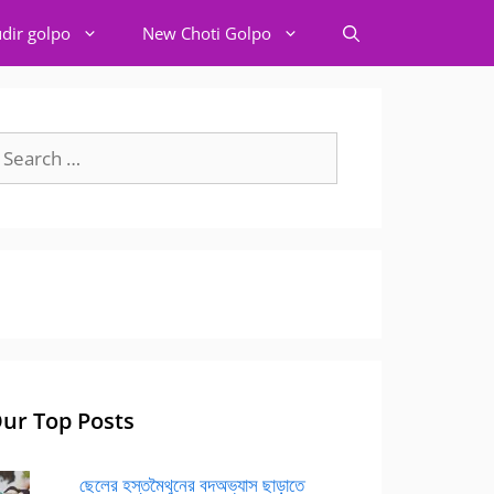
dir golpo
New Choti Golpo
earch
r:
ur Top Posts
ছেলের হস্তমৈথুনের বদঅভ্যাস ছাড়াতে