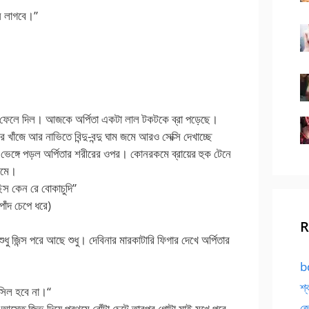
ন লাগবে।”
লে ফেলে দিল। আজকে অর্পিতা একটা লাল টকটকে ব্রা পড়েছে।
খাঁজে আর নাভিতে বিন্দু-বন্দু ঘাম জমে আরও সেক্সি দেখাচ্ছে
ঙ্গে পড়ল অর্পিতার শরীরের ওপর। কোনরকমে ব্রায়ের হুক টেনে
গরমে।
িস কেন রে বোকাচুদি”
পোঁদ চেপে ধরে)
R
ু জিন্স পরে আছে শুধু। দেবিনার মারকাটারি ফিগার দেখে অর্পিতার
bd
শ্
াসিল হবে না।“
জো
আস্তে জিভ দিয়ে প্রথমে বোঁটা চেটে তারপর গোটা মাই মুখে পুরে