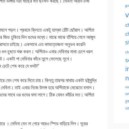
র্পিতা ডাঙ্গায় ওঠা মাছের মত ছটফট করছে। দেবিনা আরও টিজ
go
v
c
ামলে পড়ল। প্রথমে ক্লিতে একটু হাল্কা ঠোঁট ছোঁয়াল। অর্পিতা
c
জিভ ঢুকিয়ে দিল গুদের মধ্যে। মাঝে মাঝে হাঁপিয়ে গেলে আঙ্গুল
s
িয়ে আসতে চাইছে। একসাথে এত কামত্তেজনা অনুভব করেনি
দ চুষতে শুরু করল। অর্পিতাও এবার দেবিনার মাথা চেপে ধরল
ch
েউ। একটা পা দেবিনার কাঁধে তুলে ফেলেছে সুখে।
s
চেটে শেষ করে দে গুদটা”
i
n
 যেন শেষ করে দিতে চায়। কিন্তু তারপর মাথায় একটা দুষ্টুবুদ্ধি
ে দেবিনা। তাই এবার নিজে উলঙ্গ হয়ে অর্পিতাকে মেঝেতে বসাল।
va
ুদের সাথে ওর গুদের ঘসা লাগে। ঠিক যেমন কাঁচির মত। অর্পিতা
মাসি
চুদ
ভাই
ে । দেবিনা যেন না পেরে আরও স্পিড বাড়িয়ে দিল। দূরের