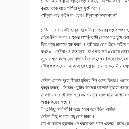
দেবিনা আর কথা না বাড়িয়ে গুদের কাছে চাটা শুরু করল। অ
করছে ওকে যাতে অর্পিতা মুখ ফুটে বলে।
-“প্লিস আর করিস না এরম। প্লিসসসসসসসসস”
দেবিনা এবার একটা হাল্কা হাসি দিল। তারপর গুদের ওপর হ
কেঁপে উঠল আবার। গুদের পাপড়ি দুটো কোয়ার মত চুষে এবার 
দিয়ে কাজ চালাতে শুরু করল । অর্পিতার চোখ ঠেলে বের
কখনও। দেবিনা ওর উরু দুটো চেপে ধরে আরও জোরে জোরে গু
সুখে। মনে হচ্ছে যেন সারা শরীরে শিহরন খেলিয়ে দিচ্ছে ক
-“উফফফফ সোনা আআআহহহ চোষ না ভাল করে উম্মম্মম্মম 
দেবিনা একদম পুরো জিভটা ঢুকিয়ে দিল গুদের ভিতর। একেবারে
ঘুরঘুর করছে। নিজের প্যান্টির অবস্থা ভালোই বুঝতে পারছ
তারপর ওর দু-পা ফাঁক করে এমন ভাবে বসল যাতে অর্পিতার গ
অবাক হয়ে দেখছে।
“এত কিছু জানিস” বিস্ময়ের সাথে বলে উঠল অর্পিতা
দেবিনা কিছু না বলে শুধু চোখ মারল।
তারপর দুজনে দুজনার গুদ ঘষতে শুরু করল একদম জোরে জোর