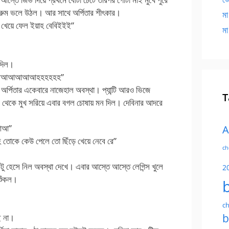
গোটা বাথরুম ভলে উঠল। আর সাথে অর্পিতার শীৎকার।
মা
েয়ে ফেল ইয়াহ বেবিইইই”
মা
 দিল।
 আআআআআআহহহহহহ”
র্পিতার একেবারে নাজেহাল অবস্থা। প্যান্টি আরও ভিজে
T
মাই থেকে মুখ সরিয়ে এবার বগল চোষায় মন দিল। দেবিনার আদরে
আআআ”
A
তোকে কেউ পেলে তো ছিঁড়ে খেয়ে নেবে রে”
ch
ু হেসে নিল অবস্থা দেখে। এবার আস্তে আস্তে লেগিন্স খুলে
2
 শুঁকল।
ch
b
ে না।