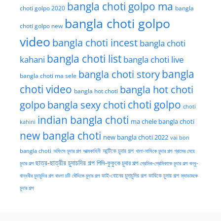
bangla choti golpo ma
choti golpo 2020
bangla
bangla choti golpo
choti golpo new
video
bangla choti incest
bangla choti
bangla choti list
kahani
bangla choti live
bangla choti story
bangla
bangla choti ma sele
choti video
bangla hot choti
bangla hot choti
golpo
choti golpo
bangla sexy choti
choti
indian bangla choti
ma chele bangla choti
kahini
new bangla choti
new bangla choti 2022
vai bon
অফিসে চুদার গল্প
আত্মকাহিনী
আন্টিকে চুদার গল্প
খালা-মাসিকে চুদার গল্প
গ্রামের মেয়ে
bangla choti
ছাত্র-ছাত্রীর চুদাচদির গল্প
পিসি-ফুফুকে চুদার গল্প
চুদার গল্প
প্রেমিক-প্রেমিকাকে চুদার গল্প
বন্ধু-
ভাই-বোনের চুদাচুদির গল্প
ভাবিকে চুদার গল্প
বান্ধবীর চুদাচুদির গল্প
বাংলা চটি
বৌদিকে চুদার গল্প
ম্যাডামকে
চুদার গল্প