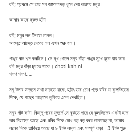
রবি; প্রথমে সে তার সব জামাকাপড় খুলে দেয় তারপর মনুর।
আমার কাছে দ্রুত হাঁটা
রবি; মনুর লন টিপতে লাগল।
আস্তে আস্তে দেবের লন এখন শুরু হল।
পাপ্পুর বান শব্দ করছিল। সে মুখ খোলে মনুর বাঁড়া পাপ্পুর মুখে ঢুকে যায় আর
রবি মনুর বাঁড়া চুষতে থাকে। choti kahini
গলপ গলপ…..
মনু উদার উদ্যমে মাথা নাড়তে থাকে, হঠাৎ তার চোখ পড়ে রবির মা কুলজিতের
দিকে, যে গাছের আড়ালে লুকিয়ে এসব দেখছিল।
মনুর গাঁট ফাটা, কিন্তু পরের মুহুর্তে সে বুঝতে পারে যে কুলজিতের একটা হাত
তার নিতম্বে আছে এবং রবির দিকে চোখ বড় বড় করে তাকাচ্ছে না, আমার
লনের দিকে তাকিয়ে আছে যা ৯ ইঞ্চি লম্বা এবং সম্পূর্ণ খাড়া। 3 ইঞ্চি পুরু