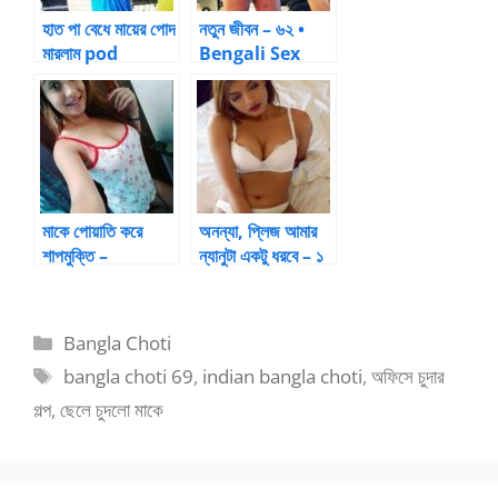
হাত পা বেধে মায়ের পোদ
নতুন জীবন – ৬২ •
মারলাম pod
Bengali Sex
marar golpo
Stories
মাকে পোয়াতি করে
অনন্যা, প্লিজ আমার
শাপমুক্তি –
ন্যানুটা একটু ধরবে – ১
choti.xyz
|
BanglaChotika
hini
Categories
Bangla Choti
Tags
bangla choti 69
,
indian bangla choti
,
অফিসে চুদার
গল্প
,
ছেলে চুদলো মাকে