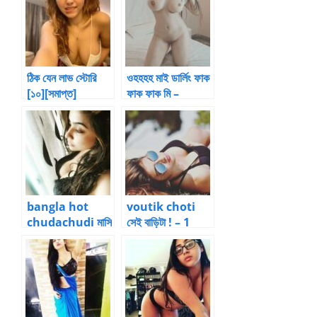
ঠিক যেন লাভ স্টোরি
ওহহহহ মাই ডার্লিং ফাক
[১০][সমাপ্ত]
ফাক ফাক মি –
Bangla Choti
Kahani
bangla hot
voutik choti
chudachudi মাসি
সেই বাড়িটা ! – 1
ও তার দুই মেয়েকে
লেখক -বাবান​
চুদলাম