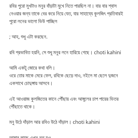
রবির পুরো মুখটাও মনুর বাঁড়াটা মুখে নিতে পারছিল না। বার বার শ্বাস
নেওয়ার জন্য তাকে বের করে নিয়ে যেত, যার সাহায্যে কুলজিৎ প্রতিবারই
পুরো লনের ভালো ভিউ পাচ্ছিল
; আহ, শুধু এটা করছেন.
রবি প্রভাবিত হয়নি, সে শুধু মনুর লনে হারিয়ে গেছে। choti kahini
আমি একটু জোরে কথা বলি।
ওরে তোর মাকে মেরে ফেল, রবিকে ছেড়ে দাও, নইলে মা ছেলে দুজনে
একসাথে চোদুঙ্গায় আসবে।
এই আওয়াজ কুলজিতের কানে পৌঁছায় এবং আঙ্গুলের চাপ পায়ের ভিতর
পৌঁছাতে থাকে।
মনু উঠে দাঁড়াল আর রবিও উঠে দাঁড়াল। choti kahini
আমার কাছে এখন নত হও