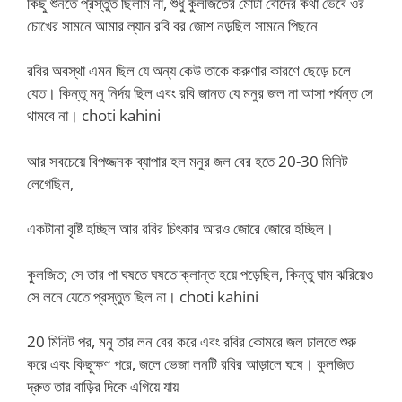
কিছু শুনতে প্রস্তুত ছিলাম না, শুধু কুলজিতের মোটা বোঁদের কথা ভেবে ওর
চোখের সামনে আমার ল্যান রবি বর জোশ নড়ছিল সামনে পিছনে
রবির অবস্থা এমন ছিল যে অন্য কেউ তাকে করুণার কারণে ছেড়ে চলে
যেত। কিন্তু মনু নির্দয় ছিল এবং রবি জানত যে মনুর জল না আসা পর্যন্ত সে
থামবে না। choti kahini
আর সবচেয়ে বিপজ্জনক ব্যাপার হল মনুর জল বের হতে 20-30 মিনিট
লেগেছিল,
একটানা বৃষ্টি হচ্ছিল আর রবির চিৎকার আরও জোরে জোরে হচ্ছিল।
কুলজিত; সে তার পা ঘষতে ঘষতে ক্লান্ত হয়ে পড়েছিল, কিন্তু ঘাম ঝরিয়েও
সে লনে যেতে প্রস্তুত ছিল না। choti kahini
20 মিনিট পর, মনু তার লন বের করে এবং রবির কোমরে জল ঢালতে শুরু
করে এবং কিছুক্ষণ পরে, জলে ভেজা লনটি রবির আড়ালে ঘষে। কুলজিত
দ্রুত তার বাড়ির দিকে এগিয়ে যায়