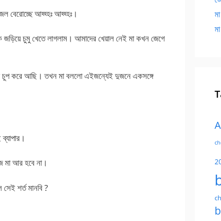
জল বেরোচ্ছে আহ্হ্হঃ আহ্হ্হঃ।
মা
মা
 জড়িয়ে চুমু খেতে লাগলাম। আমাদের খেয়াল নেই মা কখন জেগে
া চুপ করে আছি। তখন মা বললো এইজন্যেই দুজনে একসঙ্গে
T
A
ব্যাপার।
ch
2
জ মা আর হবে না।
সেই শর্ত মানবি ?
ch
b