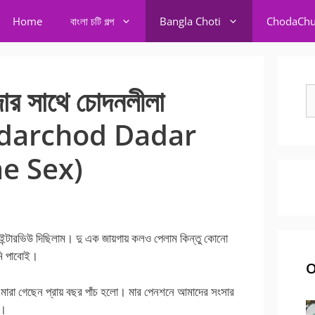
Home
বাংলা চটি গল্প
Bangla Choti
ChodaChu
দার সাথে চোদনলীলা
S
fo
darchod Dadar
e Sex)
ন্টারভিউ দিছিলাম। দু এক জায়গায় কলও পেলাম কিন্তু কোনো
মি পাবোই।
O
ারা গেছেন প্রায় বছর পাঁচ হলো। মার পেনশনে আমাদের সংসার
০।