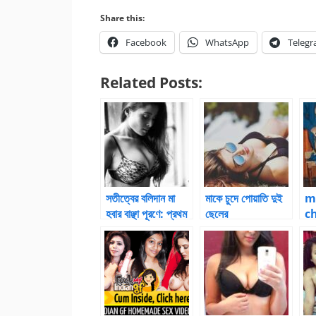
Share this:
Facebook
WhatsApp
Teleg
Related Posts:
সতীত্বের বলিদান মা
মাকে চুদে পোয়াতি দুই
m
হবার বাঞ্ছা পূরণে: প্রথম
ছেলের
ch
অধ্যায়
বি
দিন
চুদ