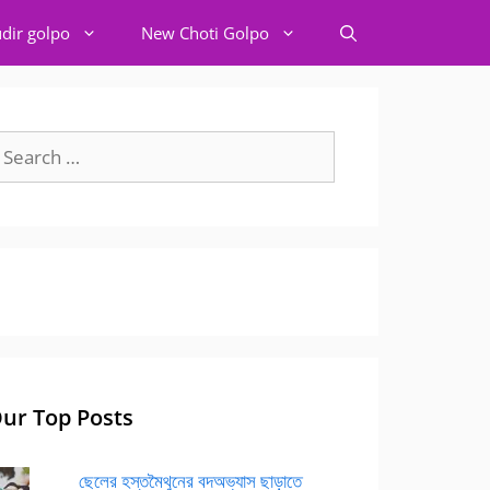
dir golpo
New Choti Golpo
earch
r:
ur Top Posts
ছেলের হস্তমৈথুনের বদঅভ্যাস ছাড়াতে