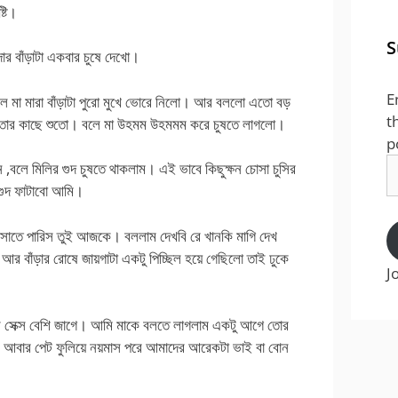
্টি।
S
দার বাঁড়াটা একবার চুষে দেখো।
E
বলে মা মারা বাঁড়াটা পুরো মুখে ভোরে নিলো। আর বললো এতো বড়
t
লি তোর কাছে শুতো। বলে মা উহমম উহমমম করে চুষতে লাগলো।
p
E
 ,বলে মিলির গুদ চুষতে থাকলাম। এই ভাবে কিছুক্ষন চোসা চুসির
A
গুদ ফাটাবো আমি।
াতে পারিস তুই আজকে। বললাম দেখবি রে খানকি মাগি দেখ
 আর বাঁড়ার রোষে জায়গাটা একটু পিচ্ছিল হয়ে গেছিলো তাই ঢুকে
J
মার সেক্স বেশি জাগে। আমি মাকে বলতে লাগলাম একটু আগে তোর
তুই আবার পেট ফুলিয়ে নয়মাস পরে আমাদের আরেকটা ভাই বা বোন