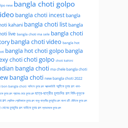
bangla choti golpo
lpo new
ideo
bangla choti incest
bangla
bangla choti list
hoti kahani
bangla
bangla choti
hoti live
bangla choti ma sele
tory
bangla choti video
bangla hot
bangla hot choti golpo
bangla
oti
choti golpo
exy choti
choti kahini
ndian bangla choti
ma chele bangla choti
ew bangla choti
new bangla choti 2022
অফিসে চুদার গল্প
আত্মকাহিনী
আন্টিকে চুদার গল্প
খালা-
i bon bangla choti
ছাত্র-ছাত্রীর চুদাচদির গল্প
পিসি-ফুফুকে
কে চুদার গল্প
গ্রামের মেয়ে চুদার গল্প
ার গল্প
প্রেমিক-প্রেমিকাকে চুদার গল্প
বন্ধু-বান্ধবীর চুদাচুদির গল্প
বাংলা চটি
বৌদিকে চুদার গল্প
-বোনের চুদাচুদির গল্প
ভাবিকে চুদার গল্প
ম্যাডামকে চুদার গল্প