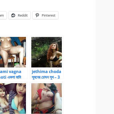
ram
Reddit
Pinterest
ami vagna
jethima choda
oti একলা মামি
সুমনের চোদন সুখ – 3
য়ে বাড়িতে – বিয়ের
| Bangla choti
ে মামিকে বারবার
kahini
লাম, পর্ব – ২