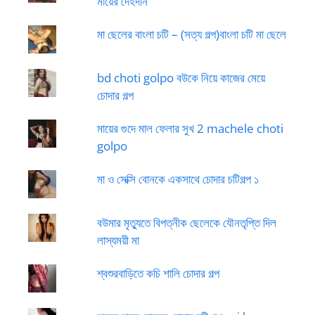
মায়ের দেহদান
মা ছেলের বাংলা চটি – (সত্য গল্প)বাংলা চটি মা ছেলে
bd choti golpo বউকে নিয়ে কাজের মেয়ে
চোদার গল্প
মায়ের গুদে মাল ফেলার সুখ 2 machele choti
golpo
মা ও সেক্সি বোনকে একসাথে চোদার চটিগল্প ১
বউমার মৃত্যুতে বিপত্নীক ছেলেকে যৌনতৃপ্তি দিল
লাস্যময়ী মা
শ্বশুরবাড়িতে কচি শালি চোদার গল্প