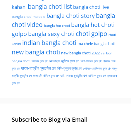
bangla choti list
kahani
bangla choti live
bangla choti story
bangla
bangla choti ma sele
choti video
bangla hot choti
bangla hot choti
golpo
choti golpo
bangla sexy choti
choti
indian bangla choti
ma chele bangla choti
kahini
new bangla choti
new bangla choti 2022
vai bon
অফিসে চুদার গল্প
আত্মকাহিনী
আন্টিকে চুদার গল্প
খালা-মাসিকে চুদার গল্প
গ্রামের মেয়ে
bangla choti
ছাত্র-ছাত্রীর চুদাচদির গল্প
পিসি-ফুফুকে চুদার গল্প
চুদার গল্প
প্রেমিক-প্রেমিকাকে চুদার গল্প
বন্ধু-
ভাই-বোনের চুদাচুদির গল্প
ভাবিকে চুদার গল্প
বান্ধবীর চুদাচুদির গল্প
বাংলা চটি
বৌদিকে চুদার গল্প
ম্যাডামকে
চুদার গল্প
Subscribe to Blog via Email