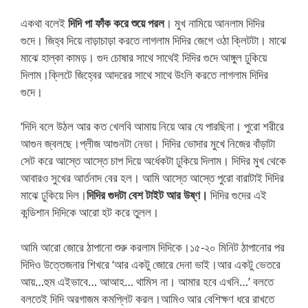
একথা বলেই
দিদি পা ফাঁক করে শুয়ে পরল
। মুখ নামিয়ে আনলাম দিদির
গুদে। জিহ্ব দিয়ে নাড়াচাড়া করতে লাগলাম দিদির জেগে ওঠা ক্লিটটা। মাঝে
মাঝে হাল্কা কামড়। গুদ চোষার সাথে সাথেই দিদির গুদে আঙ্গুল ঢুকিয়ে
দিলাম।ক্লিটে জিহ্বের আদরের সাথে সাথে উংলি করতে লাগলাম দিদির
গুদে।
‘দিদি বলে উঠল আর কত খেলবি আমায় নিয়ে আর যে পারছিনা। পুরো শরীরে
আগুন জ্বলছে।প্লীজ আগুনটা নেভা। দিদির ভোদার মুখে নিজের বাঁড়াটা
সেট করে আস্তে আস্তে চাপ দিয়ে অর্ধেকটা ঢুকিয়ে দিলাম। দিদির মুখ থেকে
আবারও সুখের আর্তনাদ বের হল। আমি আস্তে আস্তে পুরো বারাটাই দিদির
মাঝে ঢুকিয়ে দিল।
দিদির গুদটা বেশ টাইট আর উষ্ণ।
দিদির গুদের এই
কন্ডিশান দিদিকে আরো হট করে তুলল।
আমি আরো জোরে ঠাপানো শুরু করলাম দিদিকে।১৫-২০ মিনিট ঠাপানোর পর
দিদিও উত্তেজনার শিখরে ‘আর একটু জোরে দেনা ভাই।আর একটু ভেতরে
আয়…হুম এইভাবে… আআহ… থামিস না। আমার হবে এখনি…’ বলতে
বলতেই দিদি অরগাজম কমপ্লিট করল।আমিও আর বেশিক্ষণ ধরে রাখতে