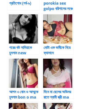
প্রতিশোধ (পর্ব-৯)
porokia sex
golpo বরিশালের লঞ্চে
মার পরকিয়া – 3
পরের বউ সাদিয়াকে
মোটা এক ভাবীকে নিয়ে
চুদলাম new
ফ্যাসাদে
bangla chodar
golpo
আপন ৩ বোন ও আম্মুকে
দিনে মা ছেলের অভিনয়
চুদলাম bon o ma
রাতে স্বামী স্ত্রী ma
ke chudlam
choda chele
2023