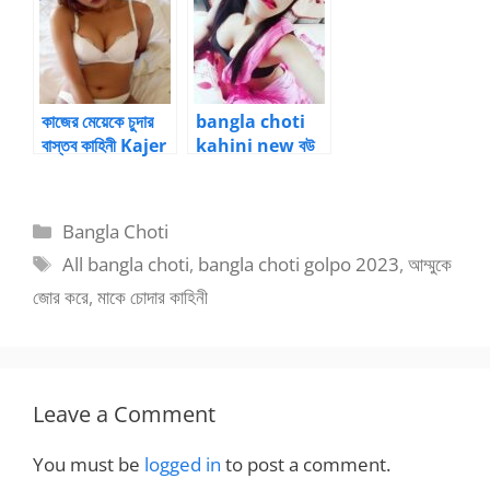
কাজের মেয়েকে চুদার
bangla choti
বাস্তব কাহিনী Kajer
kahini new বউ
Meyeke
এর অভাব শালীকে দিয়ে
Chodar Story
মেটালাম
Categories
Bangla Choti
Tags
All bangla choti
,
bangla choti golpo 2023
,
আম্মুকে
জোর করে
,
মাকে চোদার কাহিনী
Leave a Comment
You must be
logged in
to post a comment.