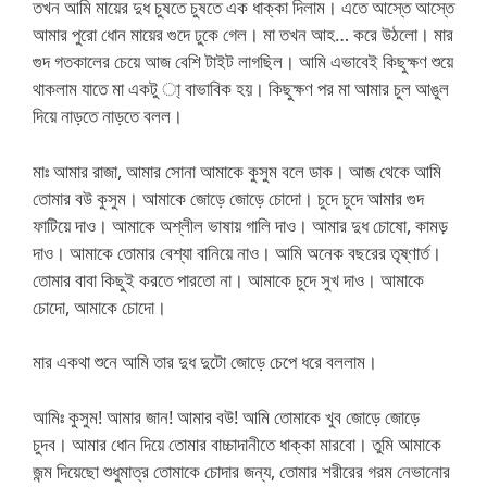
তখন আমি মায়ের দুধ চুষতে চুষতে এক ধাক্কা দিলাম। এতে আস্তে আস্তে
আমার পুরো ধোন মায়ের গুদে ঢুকে গেল। মা তখন আহ… করে উঠলো। মার
গুদ গতকালের চেয়ে আজ বেশি টাইট লাগছিল। আমি এভাবেই কিছুক্ষণ শুয়ে
থাকলাম যাতে মা একটু া্ বাভাবিক হয়। কিছুক্ষণ পর মা আমার চুল আঙুল
দিয়ে নাড়তে নাড়তে বলল।
মাঃ আমার রাজা, আমার সোনা আমাকে কুসুম বলে ডাক। আজ থেকে আমি
তোমার বউ কুসুম। আমাকে জোড়ে জোড়ে চোদো। চুদে চুদে আমার গুদ
ফাটিয়ে দাও। আমাকে অশ্লীল ভাষায় গালি দাও। আমার দুধ চোষো, কামড়
দাও। আমাকে তোমার বেশ্যা বানিয়ে নাও। আমি অনেক বছরের তৃষ্ণার্ত।
তোমার বাবা কিছুই করতে পারতো না। আমাকে চুদে সুখ দাও। আমাকে
চোদো, আমাকে চোদো।
মার একথা শুনে আমি তার দুধ দুটো জোড়ে চেপে ধরে বললাম।
আমিঃ কুসুম! আমার জান! আমার বউ! আমি তোমাকে খুব জোড়ে জোড়ে
চুদব। আমার ধোন দিয়ে তোমার বাচ্চাদানীতে ধাক্কা মারবো। তুমি আমাকে
জন্ম দিয়েছো শুধুমাত্র তোমাকে চোদার জন্য, তোমার শরীরের গরম নেভানোর