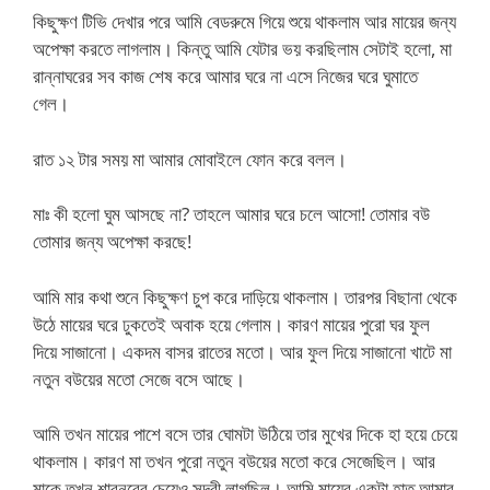
কিছুক্ষণ টিভি দেখার পরে আমি বেডরুমে গিয়ে শুয়ে থাকলাম আর মায়ের জন্য
অপেক্ষা করতে লাগলাম। কিন্তু আমি যেটার ভয় করছিলাম সেটাই হলো, মা
রান্নাঘরের সব কাজ শেষ করে আমার ঘরে না এসে নিজের ঘরে ঘুমাতে
গেল।
রাত ১২ টার সময় মা আমার মোবাইলে ফোন করে বলল।
মাঃ কী হলো ঘুম আসছে না? তাহলে আমার ঘরে চলে আসো! তোমার বউ
তোমার জন্য অপেক্ষা করছে!
আমি মার কথা শুনে কিছুক্ষণ চুপ করে দাড়িয়ে থাকলাম। তারপর বিছানা থেকে
উঠে মায়ের ঘরে ঢুকতেই অবাক হয়ে গেলাম। কারণ মায়ের পুরো ঘর ফুল
দিয়ে সাজানো। একদম বাসর রাতের মতো। আর ফুল দিয়ে সাজানো খাটে মা
নতুন বউয়ের মতো সেজে বসে আছে।
আমি তখন মায়ের পাশে বসে তার ঘোমটা উঠিয়ে তার মুখের দিকে হা হয়ে চেয়ে
থাকলাম। কারণ মা তখন পুরো নতুন বউয়ের মতো করে সেজেছিল। আর
মাকে তখন শাবনূরের চেয়েও সুন্দরী লাগছিল। আমি মায়ের একটা হাত আমার