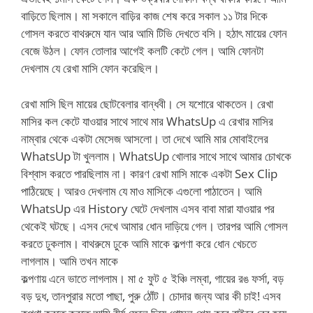
বাড়িতে ছিলাম। মা সকালে বাড়ির কাজ শেষ করে সকাল ১১ টার দিকে
গোসল করতে বাথরুমে যান আর আমি টিভি দেখতে বসি। হঠাৎ মায়ের ফোন
বেজে উঠল। ফোন তোলার আগেই কলটি কেটে গেল। আমি ফোনটা
দেখলাম যে রেখা মাসি ফোন করেছিল।
রেখা মাসি ছিল মায়ের ছোটবেলার বান্ধবী। সে যশোরে থাকতেন। রেখা
মাসির কল কেটে যাওয়ার সাথে সাথে মার WhatsUp এ রেখার মাসির
নাম্বার থেকে একটা মেসেজ আসলো। তা দেখে আমি মার মোবাইলের
WhatsUp টা খুললাম। WhatsUp খোলার সাথে সাথে আমার চোখকে
বিশ্বাস করতে পারছিলাম না। কারণ রেখা মাসি মাকে একটা Sex Clip
পাঠিয়েছে। আরও দেখলাম যে মাও মাসিকে এগুলো পাঠাতেন। আমি
WhatsUp এর History ঘেটে দেখলাম এসব বাবা মারা যাওয়ার পর
থেকেই ঘটছে। এসব দেখে আমার ধোন দাড়িয়ে গেল। তারপর আমি গোসল
করতে ঢুকলাম। বাথরুমে ঢুকে আমি মাকে কল্পণা করে ধোন খেচতে
লাগলাম। আমি তখন মাকে
কল্পণায় এনে ভাতে লাগলাম। মা ৫ ফুট ৫ ইঞ্চি লম্বা, গায়ের রঙ ফর্সা, বড়
বড় দুধ, তানপুরার মতো পাছা, পুরু ঠোঁট। চোদার জন্য আর কী চাই! এসব