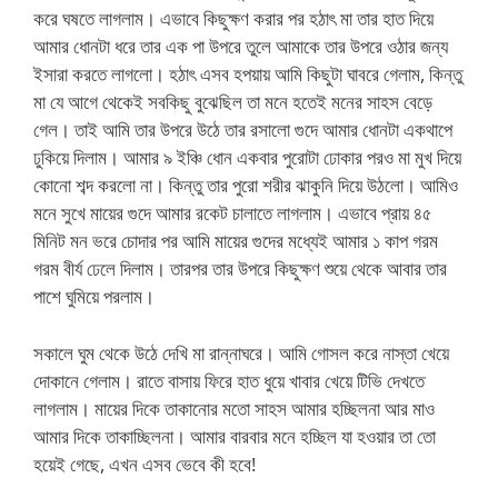
করে ঘষতে লাগলাম। এভাবে কিছুক্ষণ করার পর হঠাৎ মা তার হাত দিয়ে
আমার ধোনটা ধরে তার এক পা উপরে তুলে আমাকে তার উপরে ওঠার জন্য
ইসারা করতে লাগলো। হঠাৎ এসব হপয়ায় আমি কিছুটা ঘাবরে গেলাম, কিন্তু
মা যে আগে থেকেই সবকিছু বুঝেছিল তা মনে হতেই মনের সাহস বেড়ে
গেল। তাই আমি তার উপরে উঠে তার রসালো গুদে আমার ধোনটা একথাপে
ঢুকিয়ে দিলাম। আমার ৯ ইঞ্চি ধোন একবার পুরোটা ঢোকার পরও মা মুখ দিয়ে
কোনো শব্দ করলো না। কিন্তু তার পুরো শরীর ঝাকুনি দিয়ে উঠলো। আমিও
মনে সুখে মায়ের গুদে আমার রকেট চালাতে লাগলাম। এভাবে প্রায় ৪৫
মিনিট মন ভরে চোদার পর আমি মায়ের গুদের মধ্যেই আমার ১ কাপ গরম
গরম বীর্য ঢেলে দিলাম। তারপর তার উপরে কিছুক্ষণ শুয়ে থেকে আবার তার
পাশে ঘুমিয়ে পরলাম।
সকালে ঘুম থেকে উঠে দেখি মা রান্নাঘরে। আমি গোসল করে নাস্তা খেয়ে
দোকানে গেলাম। রাতে বাসায় ফিরে হাত ধুয়ে খাবার খেয়ে টিভি দেখতে
লাগলাম। মায়ের দিকে তাকানোর মতো সাহস আমার হচ্ছিলনা আর মাও
আমার দিকে তাকাচ্ছিলনা। আমার বারবার মনে হচ্ছিল যা হওয়ার তা তো
হয়েই গেছে, এখন এসব ভেবে কী হবে!