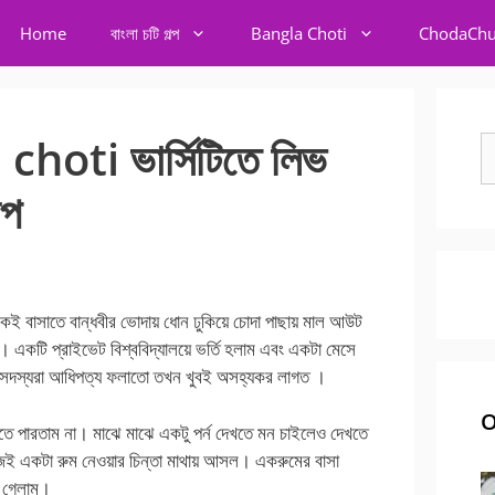
Home
বাংলা চটি গল্প
Bangla Choti
ChodaChu
oti ভার্সিটিতে লিভ
S
fo
্প
বাসাতে বান্ধবীর ভোদায় ধোন ঢুকিয়ে চোদা পাছায় মাল আউট
। একটি প্রাইভেট বিশ্ববিদ্যালয়ে ভর্তি হলাম এবং একটা মেসে
র সদস্যরা আধিপত্য ফলাতো তখন খুবই অসহ্যকর লাগত ।
O
তে পারতাম না। মাঝে মাঝে একটু পর্ন দেখতে মন চাইলেও দেখতে
েই একটা রুম নেওয়ার চিন্তা মাথায় আসল। একরুমের বাসা
ও গেলাম।