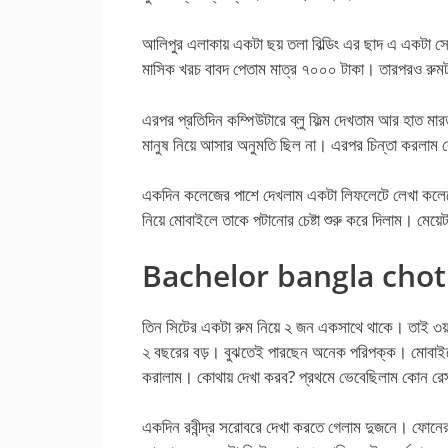
আলিপুর এলাকায় একটা ছয় তলা বিল্ডিং এর ছাদ এ একটা 
মাসিক খরচ বাবদ পেতাম মাত্র ৭০০০ টাকা। তারপরও রুমটা
এরপর প্রতিদিন কম্পিউটারে ব্লু ফিল্ম দেখতাম আর হাত 
মানুষ নিয়ে আসার অনুমতি ছিল না। এরপর চিন্তা করলাম 
একদিন কলেজের পাশে দেখলাম একটা লিফলেটে লেখা কলেজের
নিয়ে মোবাইলে তাকে পটানোর চেষ্টা শুরু করে দিলাম। মেয়
Bachelor bangla chot
তিন সিটের একটা রুম নিয়ে ২ জন একসাথে থাকে। তাই ৩য
২ বছরের বড়। বুঝতেই পারছেন অনেক পরিপক্ক। মোবাইল
করালাম। কোথায় দেখা করব? প্রথমে ভেবেছিলাম কোন রেস্ট
একদিন রবীন্দ্র সরোবরে দেখা করতে গেলাম দুজনে। ফোনের