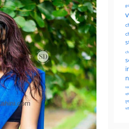
go
v
c
c
s
ch
s
i
n
va
মাসি
চুদ
ভাই