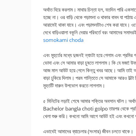
অর্থাত বিয়ে করলাম। মাথায় চিন্তা হল, যতদিন পারি এক
হচ্ছে না। ওর বাড়ি থেকে পড়াশুনা ও থাকার বাবদ যা পাঠায়
আরামেই থাকা যাবে। এবং পড়াশুনাটাও শেষ করা যাবে। ওক
দেখে বাড়িওয়ালা বকুনি দেয়ার পরিবর্তে বরং আমাদের স
somokami choda
এবং মুহুর্তের মধ্যে দুজনই ন্যাংটা হয়ে গেলাম এবং প্রম
ভোদা এবং সে আমার বাড়া চুষতে লাগলাম। কি যে মজা! উ
আজ মাল আউট হয়ে গেলে কিন্তু খবর আছে। আমি তাই আর
বাড়া ঢুকিয়ে দিলাম। পরম শান্তিতে সে আমাকে আরও উল্
মুহুর্তটি দারুন উপভোগ করতে লাগলাম।
৫ মিনিটের লড়াই শেষে আমার শক্তির অবসান ঘটল। অর্থ
Bachelor bangla choti golpo তারপর থেকে প্রতিদিন
খেলা শুরু করি। কখনো আমি আগে আউট হই এবং কখনো প
এভাবেই আমাদের ব্যাচেলার (সংসার) জীবন চলতে থাকে।