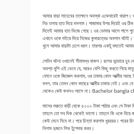
আমার বাড়া সাহেবের ততক্ষনে অবস্থা একেবারেই খারাপ। 
নিচ তলায় হাত দিয়ে বসলাম। পাজামার উপর দিয়েই ওর ঠি
দিতেই আমার হাত ভিজে গেছে। ওর ভোদার আসে পাশে পুরো
এখানে ওকে শুইয়ে দিয়ে নিজের কুমারত্বের অবসান ঘটাই। ক
খুলে আমার বাড়াটা চেপে ধরল। তারপর একটু ঘষতেই আমা
সেদিন ঘটনা ওখানেই সীমাবদ্ধ থাকল। রসের ভান্ডারে ঢুব
অবশ্য খুশি এই ভেবে যে, আরও বেশি কিছু করতে গিয়ে মান
ফোনে ওকে জিজ্ঞেস করলাম, ওর ঢাকায় কোন আত্মীয় আছে 
বলল, তার তেমন কোন কাছের আত্মীয় ঢাকায় নেই। এবং য
থেকেও কেউ কখনও আসে না। Bachelor bangla c
মাসের শুরুতে বাড়ী থেকে ৫০০০ টাকা পাঠায় এবং সে টাকা
তাহলে তো সব দিক থেকেই ভালো। তাহলে কি ওকে বিয়ে ক
কেউ মেনে নিবে না। পরে চিন্তা করলাম ধুরররর। পরের চি
নিলাম দুজনে লিভ টুগেদার করব।