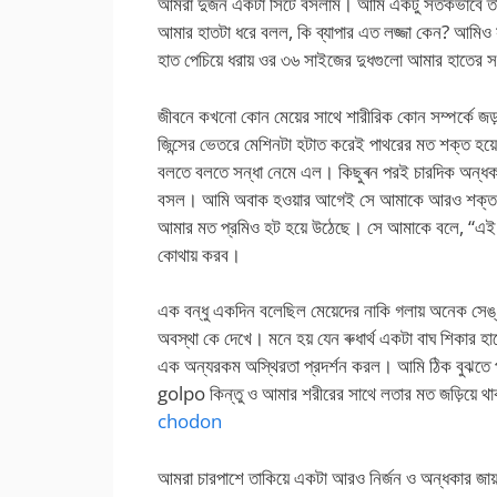
আমরা দুজন একটা সিটে বসলাম। আমি একটু সতর্কভাবে তার 
আমার হাতটা ধরে বলল, কি ব্যাপার এত লজ্জা কেন? আমিও 
হাত পেচিয়ে ধরায় ওর ৩৬ সাইজের দুধগুলো আমার হাতের স
জীবনে কখনো কোন মেয়ের সাথে শারীরিক কোন সম্পর্কে জড়
জিন্সের ভেতরে মেশিনটা হটাত করেই পাথরের মত শক্ত হয়ে
বলতে বলতে সন্ধা নেমে এল। কিছুৰন পরই চারদিক অন্ধক
বসল। আমি অবাক হওয়ার আগেই সে আমাকে আরও শক্ত করে
আমার মত প্রমিও হট হয়ে উঠেছে। সে আমাকে বলে, “এই
কোথায় করব।
এক বন্ধু একদিন বলেছিল মেয়েদের নাকি গলায় অনেক সে
অবস্থা কে দেখে। মনে হয় যেন ৰুধার্থ একটা বাঘ শিকার 
এক অন্যরকম অস্থিরতা প্রদর্শন করল। আমি ঠিক বুঝ
golpo কিন্তু ও আমার শরীরের সাথে লতার মত জড়িয়ে 
chodon
আমরা চারপাশে তাকিয়ে একটা আরও নির্জন ও অন্ধকার জায়গ