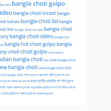
bangla choti golpo
lpo new
ideo
bangla choti incest
bangla
bangla choti list
hoti kahani
bangla
bangla choti
hoti live
bangla choti ma sele
tory
bangla choti video
bangla hot
bangla hot choti golpo
bangla
oti
choti golpo
exy choti
choti kahini
ndian bangla choti
ma chele bangla choti
ew bangla choti
new bangla choti 2022
অফিসে চুদার গল্প
আত্মকাহিনী
আন্টিকে চুদার গল্প
খালা-
i bon bangla choti
ছাত্র-ছাত্রীর চুদাচদির গল্প
পিসি-ফুফুকে
কে চুদার গল্প
গ্রামের মেয়ে চুদার গল্প
ার গল্প
প্রেমিক-প্রেমিকাকে চুদার গল্প
বন্ধু-বান্ধবীর চুদাচুদির গল্প
বাংলা চটি
বৌদিকে চুদার গল্প
-বোনের চুদাচুদির গল্প
ভাবিকে চুদার গল্প
ম্যাডামকে চুদার গল্প