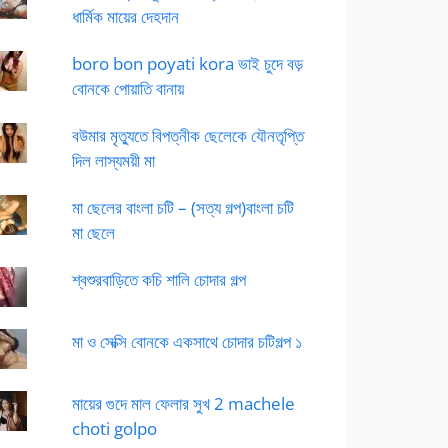
ধার্মিক মায়ের দেহদান
boro bon poyati kora ভাই চুদে বড়
বোনকে পোয়াতি বানায়
বউমার মৃত্যুতে বিপত্নীক ছেলেকে যৌনতৃপ্তি
দিল লাস্যময়ী মা
মা ছেলের বাংলা চটি – (সত্য গল্প)বাংলা চটি
মা ছেলে
শ্বশুরবাড়িতে কচি শালি চোদার গল্প
মা ও সেক্সি বোনকে একসাথে চোদার চটিগল্প ১
মায়ের গুদে মাল ফেলার সুখ 2 machele
choti golpo