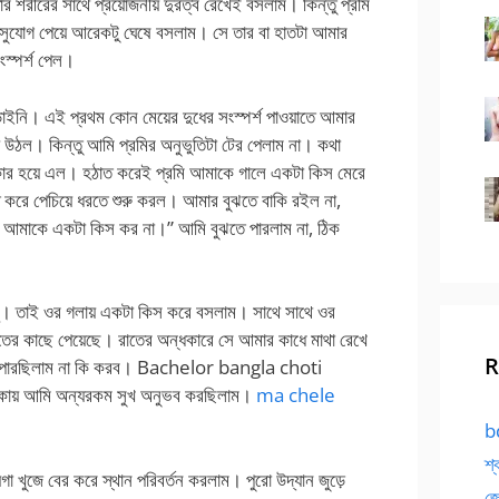
শরীরের সাথে প্রয়োজনীয় দুরত্ব রেখেই বসলাম। কিন্তু প্রমি
সুযোগ পেয়ে আরেকটু ঘেষে বসলাম। সে তার বা হাতটা আমার
ংস্পর্শ পেল।
াইনি। এই প্রথম কোন মেয়ের দুধের সংস্পর্শ পাওয়াতে আমার
 উঠল। কিন্তু আমি প্রমির অনুভুতিটা টের পেলাম না। কথা
ার হয়ে এল। হঠাত করেই প্রমি আমাকে গালে একটা কিস মেরে
 পেচিয়ে ধরতে শুরু করল। আমার বুঝতে বাকি রইল না,
 আমাকে একটা কিস কর না।” আমি বুঝতে পারলাম না, ঠিক
ঙ্। তাই ওর গলায় একটা কিস করে বসলাম। সাথে সাথে ওর
হাতের কাছে পেয়েছে। রাতের অন্ধকারে সে আমার কাধে মাথা রেখে
R
তে পারছিলাম না কি করব। Bachelor bangla choti
থাকায় আমি অন্যরকম সুখ অনুভব করছিলাম।
ma chele
bd
শ্
া খুজে বের করে স্থান পরিবর্তন করলাম। পুরো উদ্যান জুড়ে
জো