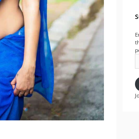
S
E
t
p
E
A
J