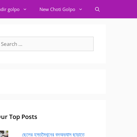
dir golpo
New Choti Golpo
earch
r:
ur Top Posts
ছেলের হস্তমৈথুনের বদঅভ্যাস ছাড়াতে