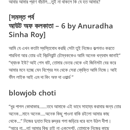
আবার আমার প্রাণ বাঁচালি…তুই না থাকলে কি যে হত আমার?
[সমস্ত পর্ব
আউট অফ কলকাতা – 6 by Anuradha
Sinha Roy]
আমি যে এখন কতটা স্বস্তিবোধ করছি সেটা তুই নিজেও কল্পনাও করতে
পারবিনা আর তোর ওই ব্রিলিয়ান্ট চৌম্বককেও আমি অনেক ধন্যবাদ জানাই”
“থ্যাংক ইউ? আই গেস বাট, তোমার ভেতর থেকে ওই জিনিসটা বের করে
আমার মনে হচ্ছে যেন বিশ্বের সব থেকে সেরা ব্যেক্তি আমি নিজে। আই
ফীল লাইক আই এম দা কিং অফ দা ওয়ার্ল্ড ”
blowjob choti
“ধুর পাগল কোথাকার……তবে আমাকে এই ভাবে সাহায্য করাবার জন্য তোর
অনেক…মানে অনেক….অনেক কিছু পাওনা বাকি রইলো আমার কাছ
থেকে…” নিজের দুহাত দিয়ে রুদ্রর গলা জড়িয়ে ধরে বলে উঠল দীপা।
“আরে না…না! আমার কিছু চাই না একসেপট, তোমাকে নিজের কাছে