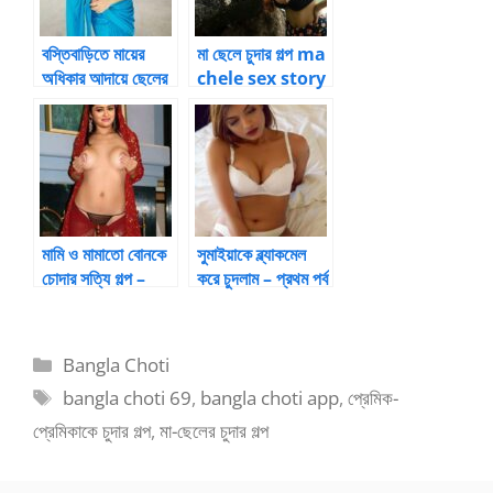
বস্তিবাড়িতে মায়ের
মা ছেলে চুদার গল্প ma
অধিকার আদায়ে ছেলের
chele sex story
সাথে মিলন [৯]
মামি ও মামাতো বোনকে
সুমাইয়াকে ব্ল্যাকমেল
চোদার সত্যি গল্প –
করে চুদলাম – প্রথম পর্ব
ভাই-বোনের চুদাচুদির
|
গল্প
BanglaChotika
hini
Categories
Bangla Choti
Tags
bangla choti 69
,
bangla choti app
,
প্রেমিক-
প্রেমিকাকে চুদার গল্প
,
মা-ছেলের চুদার গল্প