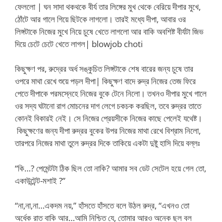
ফেললো | ঘন সাদা থকথকে বীর্য তার লিঙ্গের মুখ থেকে বেরিয়ে দীপার মুখে,
ঠোঁটে আর গালে গিয়ে ছিটকে লাগলো। তারই মধ্যে দীপা, আবার ওর
লিঙ্গটাকে নিজের মুখে নিয়ে চুষে খেতে লাগলো আর বাকি অবশিষ্ট বীর্যটা জিভ
দিয়ে চেটে চেটে খেতে লাগল| blowjob choti
কিছুক্ষণ পর, রুদ্রের অর্ধ সঙ্কুচিত লিঙ্গটাকে শেষ বারের জন্য চুষে তার
ওপরে মাথা রেখে শুয়ে পড়ল দীপা| কিছুক্ষণ বাদে রুদ্র নিজের তেজ ফিরে
পেতে দীপাকে পরমস্নেহে নিজের বুকে টেনে নিলো। তখনও দীপার মুখে গালে
ওর সদ্য ঘটানো রাগ মোচনের দাগ লেগে চকচক করছিল, তবে রুদ্রর তাতে
কোনই বিকারই নেই। সে নিজের প্রেয়সীকে নিজের কাছে পেলেই যথেষ্ট।
কিছুক্ষণের জন্য দীপা রুদ্রর বুকের উপর নিজের মাথা রেখে বিশ্রাম নিলো,
তারপরে নিজের মাথা তুলে রুদ্রর দিকে তাকিয়ে একটা দুষ্টু হাসি দিয়ে বল্লঃ
“কি…? পেমেন্টটা ঠিক ছিল তো নাকি? আমার সব ডেট সেটেল হয়ে গেল তো,
একাউন্টেন্ট-মশাই ?”
“না,না,না…একদম নয়,” হাঁসতে হাঁসতে বলে উঠল রুদ্র, “এখনও তো
অর্ধেক রাত বাকি আর…আমি নিশ্চিত যে, তোমার আরও অনেক ছল বল