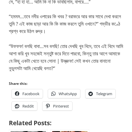
সে, “হা হা হা… আমি কি না কি ভাবছিলাম, বাপরে….”
“হমমম…তবে নদীর ওপারের কি খবর ? বরাকরে আর কার সাথে দেখা করলে
তুমি ? এই কাজ ছাড়া আর কি কি কাজ করলে তুমি ওখানে?” গম্ভীর কণ্ঠে
প্রশ্ন করে উঠল রুদ্র।
“উফফফ! বলছি বাবা…সব বলছি! তোর দেখছি খুব খিদে, তবে এই খিদে আমি
আশা করি খুব সহজেই সন্তুষ্ট করে দিতে পারবো, কিন্তু তার আগে আমাকে
যে কিছু একটা খেতে হবে সোনা | উফ্ফ্ফ্ফ! সেই কখন তোর বানানো
নুডুলসটা আমি খেয়েছি বলত?”
Share this:
Facebook
WhatsApp
Telegram
Reddit
Pinterest
Related Posts: