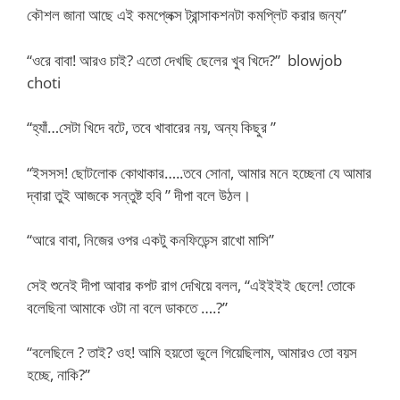
কৌশল জানা আছে এই কমপ্লেক্স ট্রান্সাকশনটা কমপ্লিট করার জন্য”
“ওরে বাবা! আরও চাই? এতো দেখছি ছেলের খুব খিদে?” blowjob
choti
“হ্যাঁ…সেটা খিদে বটে, তবে খাবারের নয়, অন্য কিছুর ”
“ইসসস! ছোটলোক কোথাকার…..তবে সোনা, আমার মনে হচ্ছেনা যে আমার
দ্বারা তুই আজকে সন্তুষ্ট হবি ” দীপা বলে উঠল।
“আরে বাবা, নিজের ওপর একটু কনফিডেন্স রাখো মাসি”
সেই শুনেই দীপা আবার কপট রাগ দেখিয়ে বলল, “এইইইই ছেলে! তোকে
বলেছিনা আমাকে ওটা না বলে ডাকতে ….?”
“বলেছিলে ? তাই? ওহ! আমি হয়তো ভুলে গিয়েছিলাম, আমারও তো বয়স
হচ্ছে, নাকি?”