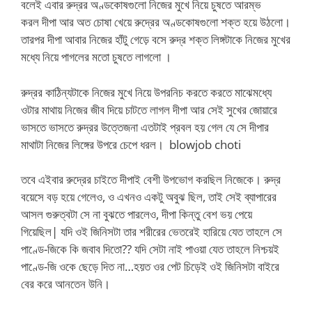
বলেই এবার রুদ্রর অণ্ডকোষগুলো নিজের মুখে নিয়ে চুষতে আরম্ভ
করল দীপা আর অত চোষা খেয়ে রুদ্রের অণ্ডকোষগুলো শক্ত হয়ে উঠলো।
তারপর দীপা আবার নিজের হাঁটু গেড়ে বসে রুদ্র শক্ত লিঙ্গটাকে নিজের মুখের
মধ্যে নিয়ে পাগলের মতো চুষতে লাগলো ।
রুদ্রর কাঠিন্যটাকে নিজের মুখে নিয়ে উপরনিচ করতে করতে মাঝেমধ্যে
ওটার মাথায় নিজের জীব দিয়ে চাটতে লাগল দীপা আর সেই সুখের জোয়ারে
ভাসতে ভাসতে রুদ্রর উত্তেজনা এতটাই প্রবল হয় গেল যে সে দীপার
মাথাটা নিজের লিঙ্গের উপরে চেপে ধরল। blowjob choti
তবে এইবার রুদ্রের চাইতে দীপাই বেশী উপভোগ করছিল নিজেকে। রুদ্র
বয়েসে বড় হয়ে গেলেও, ও এখনও একটু অবুঝ ছিল, তাই সেই ব্যাপারের
আসল গুরুত্বটা সে না বুঝতে পারলেও, দীপা কিন্তু বেশ ভয় পেয়ে
গিয়েছিল| যদি ওই জিনিসটা তার শরীরের ভেতরেই হারিয়ে যেত তাহলে সে
পাণ্ডে-জিকে কি জবাব দিতো?? যদি সেটা নাই পাওয়া যেত তাহলে নিশ্চয়ই
পাণ্ডে-জি ওকে ছেড়ে দিত না…হয়ত ওর পেট চিড়েই ওই জিনিসটা বাইরে
বের করে আনতেন উনি।