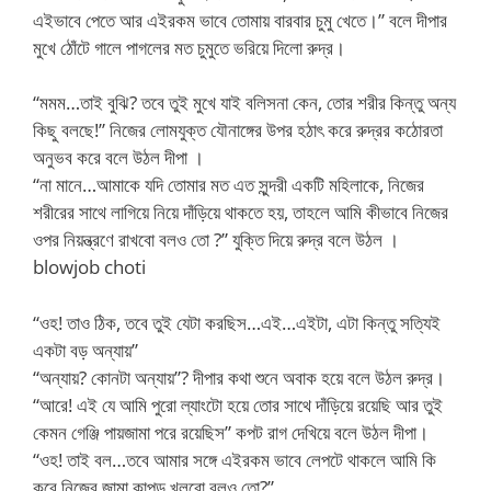
এইভাবে পেতে আর এইরকম ভাবে তোমায় বারবার চুমু খেতে।” বলে দীপার
মুখে ঠোঁটে গালে পাগলের মত চুমুতে ভরিয়ে দিলো রুদ্র।
“মমম…তাই বুঝি? তবে তুই মুখে যাই বলিসনা কেন, তোর শরীর কিন্তু অন্য
কিছু বলছে!” নিজের লোমযুক্ত যৌনাঙ্গের উপর হঠাৎ করে রুদ্রর কঠোরতা
অনুভব করে বলে উঠল দীপা ।
“না মানে…আমাকে যদি তোমার মত এত সুন্দরী একটি মহিলাকে, নিজের
শরীরের সাথে লাগিয়ে নিয়ে দাঁড়িয়ে থাকতে হয়, তাহলে আমি কীভাবে নিজের
ওপর নিয়ন্ত্রণে রাখবো বলও তো ?” যুক্তি দিয়ে রুদ্র বলে উঠল ।
blowjob choti
“ওহ! তাও ঠিক, তবে তুই যেটা করছিস…এই…এইটা, এটা কিন্তু সত্যিই
একটা বড় অন্যায়”
“অন্যায়? কোনটা অন্যায়”? দীপার কথা শুনে অবাক হয়ে বলে উঠল রুদ্র।
“আরে! এই যে আমি পুরো ল্যাংটো হয়ে তোর সাথে দাঁড়িয়ে রয়েছি আর তুই
কেমন গেঞ্জি পায়জামা পরে রয়েছিস” কপট রাগ দেখিয়ে বলে উঠল দীপা।
“ওহ! তাই বল…তবে আমার সঙ্গে এইরকম ভাবে লেপটে থাকলে আমি কি
করে নিজের জামা কাপড় খুলবো বলও তো?”