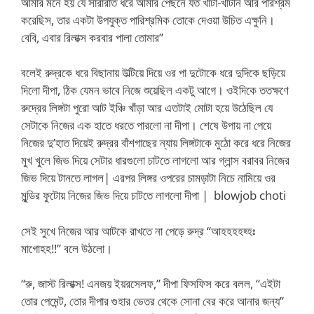
আমার মনে হয় যে সারারাত ধরে আমার পেছনে যত খাটা-খাটনি আর পরিশ্রম
করেছিস, তার একটা উপযুক্ত পারিশ্রমিক তোকে দেওয়া উচিত এক্ষুনি।
বেবি, এবার রিলাক্স করবার পালা তোমার”
বলেই রুদ্রকে ধরে বিছানায় উল্টিয়ে দিয়ে ওর পা দুটোকে ধরে দুদিকে ছড়িয়ে
দিলো দীপা, ঠিক যেমন ভাবে নিজে শুয়েছিল একটু আগে। ওইদিকে ততক্ষণে
রুদ্রের লিঙ্গটা পুরো আট ইঞ্চি খাঁড়া আর এতটাই মোটা হয়ে উঠেছিল যে
সেটাকে নিজের এক হাতে ধরতে পারলো না দীপা। শেষে উপায় না পেয়ে
নিজের দু’হাত দিয়েই রুদ্রর বাঁশগাছের ন্যায় লিঙ্গটাকে মুঠো করে ধরে নিজের
মুখ খুলে জিভ দিয়ে সেটার ধারগুলো চাটতে লাগলো আর গ্লান্স বরাবর নিজের
জিভ দিয়ে টানতে লাগল| এরপর লিঙ্গর ওপরের চামড়াটা নিচে নামিয়ে ওর
মুন্ডির ফুটোয় নিজের জিভ দিয়ে চাটতে লাগলো দীপা | blowjob choti
সেই সুখে নিজের আর আটকে রাখতে না পেড়ে রুদ্র “আহহহহহ্হঃ
মাগোহহ!!” বলে উঠলো।
“রু, জাস্ট রিলাক্স! এনজয় ইয়রসেলফ,” দীপা ফিসফিস করে বলল, “এইটা
তোর পেমেন্ট, তোর দীপার গুহার ভেতর থেকে সোনা বের করে আনার জন্য”