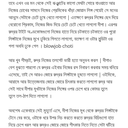
তবে এখন ওর মন থেকে সেই ঝঞ্ঝাটের কালো মেঘটা সোরে যাওয়াতে আর
নিজের চোখের সামনে নিজের প্রেমিকের খাঁড়া জোয়ান লিঙ্গ পেয়েই সে মনের
আনন্দে সেটাকে চেটে চুষে খেতে লাগলো | এতক্ষণে রুদ্রর লিঙ্গের ছেদ দিয়ে
বেরোনো প্রিকাম, নিজের জিভ দিয়ে চেটে চেটে খেতে লাগলো দীপা। এরপর
রুদ্রর টাইট অণ্ডকোষগুলো নিজের হাতে নিয়ে চটকাতে চটকাতে ওর পুরো
লিঙ্গটাকে নিজের মুখে ঢুকিয়ে গিলতে লাগলো, যতক্ষণ না ওটার মুন্ডিটা ওর
গলা অবধি ঢুকে গেল । blowjob choti
আর খুব শীঘ্রই, রুদ্র নিজের তলপেট ভারী হতে অনুভব করল | দীপাও
বেশ বুঝতে পারলো যে রুদ্রর এইবার নিজের রস নিবারণ করবার সময় ঘনিয়ে
এসেছে, তাই সে আরও জোরে রুদ্রর লিঙ্গটাকে চুষতে লাগলো | ওইদিকে,
আরামে আর উত্তেজনায় জোরে জোরে চিৎকার করতে লাগলো রুদ্র আর
সেই সাথে দীপার মুখটাকে নিজের লিঙ্গের ওপর চেপে ধরে কোমর তুলে
তুলে তল-ঠাপ দিতে লাগলো ।
অবশেষ একেবারে সেই মুহূর্তে এসে, দীপা নিজের মুখ থেকে রুদ্রর লিঙ্গটাকে
টেনে বের করে, ওটাকে ধরে উপর নিচ করতে করতে রুদ্রর বিচিগুলো হাত
নিয়ে চেপে ধরল আর রুদ্রও জোরে জোরে শীৎকার নিতে নিতে সেটা ঘটিয়ে