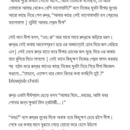
“আমার পুরো কথাটা শোনো আগে…আমি তোমাকে বলেছিনা, যে আমি
তোমাকে আমার থেকেও বেশি ভালোবাসি?” বলে নিজের মুখটা দীপার মুখের
আরো কাছে নিয়ে গেল রুদ্র, “আমার কাছে সেই ভালোবাসাটা হল প্রেমের
ভালোবাসা | তুমিই আমার প্রেম দীপা”
সেই শুনে দীপা বলল, “ওহ: রু” আর সাথে সাথে রুদ্রকে জড়িয়ে ধরল।
রুদ্রর সেই কথায় আবেগপ্রবণ হয়ে ওর অজান্তেই চোখ দিয়ে জল বেরিয়ে
এল| সেই দেখে রুদ্র হাতে করে দীপার চোখের জল মুছে দিয়ে ওর মাথায়
হাত বুলিয়ে দিতে লাগলো | সেই ভাবে কিছুক্ষণ নিজের প্রেম যাপন করবার
পর হঠাৎ করে রুদ্রর কানের কাছে নিজের মুখটা নিয়ে গিয়ে দীপা জিজ্ঞেস
করলো…”তাহলে, এতক্ষণ ধরে কোন খিদের কথা বলছিলি তুই ?”
blowjob choti
রুদ্র একটা দীর্ঘশ্বাস ছেড়ে বলল “আমার খিদে…খবরের, আমি খবর
শোনার জন্য ক্ষুধার্ত মিস চ্যাটার্জী…।”
“খবর?” বলে রুদ্রর মুখের দিকে অবাক হয়ে কিছুক্ষণ চেয়ে রইল দীপা।
শেষে ওর কথার মানে বুঝতে পেড়ে হোহো করে হেসে উঠলো