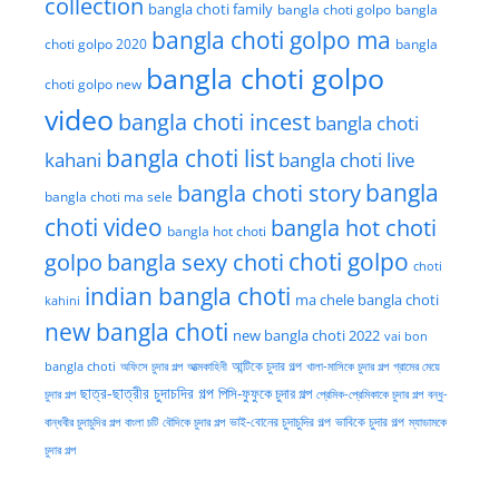
collection
bangla choti family
bangla choti golpo
bangla
bangla choti golpo ma
choti golpo 2020
bangla
bangla choti golpo
choti golpo new
video
bangla choti incest
bangla choti
bangla choti list
kahani
bangla choti live
bangla choti story
bangla
bangla choti ma sele
choti video
bangla hot choti
bangla hot choti
golpo
choti golpo
bangla sexy choti
choti
indian bangla choti
ma chele bangla choti
kahini
new bangla choti
new bangla choti 2022
vai bon
অফিসে চুদার গল্প
আত্মকাহিনী
আন্টিকে চুদার গল্প
খালা-মাসিকে চুদার গল্প
গ্রামের মেয়ে
bangla choti
ছাত্র-ছাত্রীর চুদাচদির গল্প
পিসি-ফুফুকে চুদার গল্প
চুদার গল্প
প্রেমিক-প্রেমিকাকে চুদার গল্প
বন্ধু-
ভাই-বোনের চুদাচুদির গল্প
ভাবিকে চুদার গল্প
বান্ধবীর চুদাচুদির গল্প
বাংলা চটি
বৌদিকে চুদার গল্প
ম্যাডামকে
চুদার গল্প