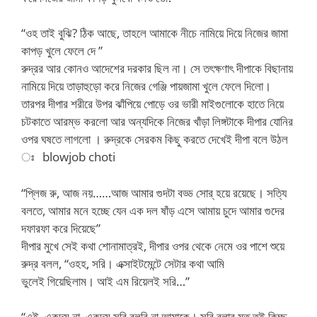
“ওহ তাই বুঝি? ঠিক আছে, তাহলে আমাকে নীচে নামিয়ে দিয়ে নিজের জামা
কাপড় খুলে ফেলে দে ”
রুদ্রর আর কোনও আদেশের দরকার ছিল না। সে তৎক্ষণাৎ দীপাকে বিছানায়
নামিয়ে দিয়ে তাড়াহুড়ো করে নিজের গেঞ্জি পায়জামা খুলে ফেলে দিলো।
তারপর দীপার শরীরে উপর ঝাঁপিয়ে পোড়ে ওর ভারী মাইগুলোকে হাতে নিয়ে
চটকাতে আরম্ভ করলো আর অন্যদিকে নিজের খাঁড়া লিঙ্গটাকে দীপার যোনির
ওপর ঘষতে লাগলো । রুদ্রকে সেরকম কিছু করতে দেখেই দীপা বলে উঠল
ঃ blowjob choti
“প্লিজ রু, আজ নয়……আজ আমার গুদটা বড্ড সোর্ হয়ে রয়েছে। সত্যি
বলতে, আমার মনে হচ্ছে যেন এক দল ষাঁড় এসে আমায় চুদে আমার গুদের
দফারফা করে দিয়েছে”
দীপার মুখে সেই কথা শোনামাত্রই, দীপার ওপর থেকে নেমে ওর পাশে শুয়ে
রুদ্র বলল, “ওহহ, সরি। এক্সাইটমেন্টে সেটার কথা আমি
ভুলেই গিয়েছিলাম। আই এম রিয়েলই সরি…”
“এই, একদম না, একদম সরি বলবি না আমাকে। সরি বলার মত তুই কিচ্ছু