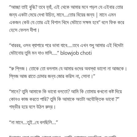
“আচ্ছা তাই বুঝি? তবে হ্যাঁ, এই থেকে আমার মনে পড়ল যে এইবার তোর
জন্য একটা মেয়ে দেখা উচিত, মানে…তোর বিয়ের জন্য | মানে এমন
একজন কেউ যে তোর এই বিশাল খিদে মেটাতে সক্ষম হবে” বলে ফিক করে
হেসে ফেলল দীপা।
“ধাররর, ওসব ব্যাপারে পরে ভাবা যাবে….তবে এখন শুধু আমার এই খিদেটা
মেটানোয় তুমি মন দাও মাসি….” blowjob choti
“রু প্লিজ। তোকে তো বললাম যে আমার গুদের অবস্থা ভালো না আজকে।
প্লিজ আজ রাতে চোদার জন্য জোর করিস না, সোনা।”
“মানে? তুমি আমাকে কি ভাবো বলতো? আমি কি তোমায় কখনো কষ্ট দিয়ে
কোনও কাজ করতে পারি? তুমি কি আমাকে অতটা অযৌক্তিক ভাবো ?”
গম্ভীর হয়ে বলে উঠল রুদ্র।
“না মানে…তুই..যে বলছিলি…”