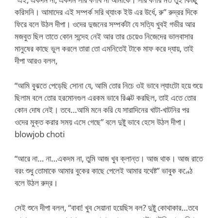
করিসনি। আমাদের এই সম্পর্ক সরি থ্যাংক ইউ এর উর্ধে, রু” রুদ্রর দিকে
ফিরে বলে উঠল দীপা। ওদের দুজনের সম্পর্কটা যে সত্যি খুবই গভীর আর
মজবুত ছিল তাতে কোন সন্দেহ নেই আর তার চেয়েও নিজেদের ভালবাসার
মানুষের কাছে ভুল করলে তারা তো এমনিতেই টাকে মাফ করে দ্যায়, তাই
দীপা আরও বলল,
“আমি বুঝতে পেড়েছি সোনা যে, আমি তোর নিচে ওই ভাবে ল্যাংটো হয়ে শুয়ে
ছিলাম বলে তোর হরমোনগুল এরকম ভাবে রিএক্ট করছিল, তাই এতে তোর
কোন দোষ নেই। তবে…আমি মনে করি যে সারাদিনের খাটা-খাটনির পর
ওদের মুক্ত করার সময় এসে গেছে” বলে দুষ্টু ভাবে হেসে উঠল দীপা।
blowjob choti
“আরে না… না…একদম না, তুমি আজ খুব ক্লান্ত। আজ থাক। আজ রাতে
বরং শুধু তোমাকে আমার বুকের কাছে পেলেই আমার যথেষ্ট” ভাবুক কণ্ঠে
বলে উঠল রুদ্র।
সেই শুনে দীপা বলল, “বাবা! খুব সেয়ানা হয়েছিস বল? দুষ্টু কোথাকার…তবে