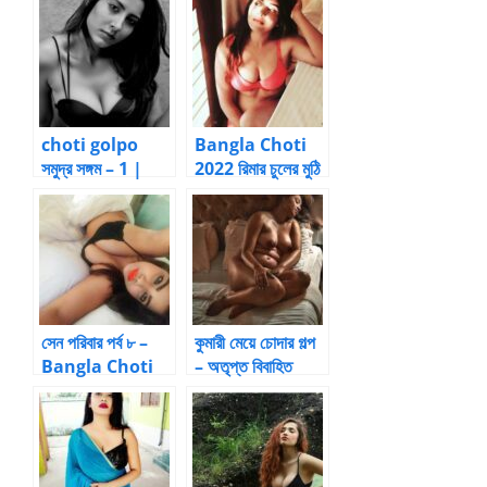
choti golpo
Bangla Choti
সমুদ্র সঙ্গম – 1 |
2022 রিমার চুলের মুঠি
Bangla choti
ধরে ডগি ষ্টাইলে
kahini
ঠাপানোর কাহিনী ১
সেন পরিবার পর্ব ৮ –
কুমারী মেয়ে চোদার গল্প
Bangla Choti
– অতৃপ্ত বিবাহিত
Kahini
ডাক্তারের কুমারীত্ব
হরণ – আত্মকাহিনী