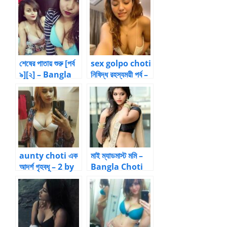
শেষের পাতায় শুরু [পর্ব
sex golpo choti
৯][২] – Bangla
নিষিদ্ধ রহস্যময়ী পর্ব –
Choti
6 by আয়ামিল
Collections
aunty choti এক
মাই ম্যাডমাস্ট মমি –
আদর্শ গৃহবধূ – 2 by
Bangla Choti
Xojuram
Kahini