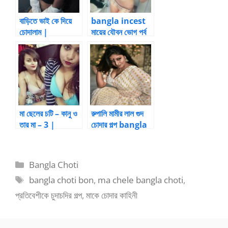
বাড়িতে ভাই কে দিয়ে
bangla incest
চোদালাম |
মায়ের যৌবন ভোগ পর্ব
BanglaChotika
-1 by
hini
Premlove007 |
Bangla choti
kahini
মা ছেলের চটি – কানু ও
রুপালি মামীর লাল গুদ
তার মা – 3 |
চোদার গল্প bangla
Bangla choti
choti mami –
kahini
মামিকে চুদার গল্প
Categories
Bangla Choti
Tags
bangla choti bon
,
ma chele bangla choti
,
প্রতিবেশীকে চুদাচদির গল্প
,
মাকে চোদার কাহিনী