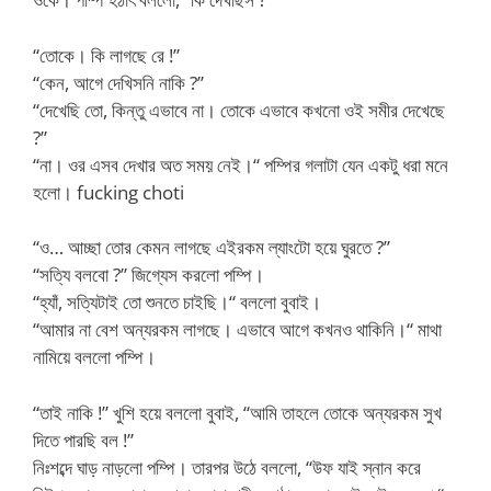
“তোকে। কি লাগছে রে !”
“কেন, আগে দেখিসনি নাকি ?”
“দেখেছি তো, কিন্তু এভাবে না। তোকে এভাবে কখনো ওই সমীর দেখেছে
?”
“না। ওর এসব দেখার অত সময় নেই।“ পম্পির গলাটা যেন একটু ধরা মনে
হলো। fucking choti
“ও… আচ্ছা তোর কেমন লাগছে এইরকম ল্যাংটো হয়ে ঘুরতে ?”
“সত্যি বলবো ?” জিগ্যেস করলো পম্পি।
“হ্যাঁ, সত্যিটাই তো শুনতে চাইছি।“ বললো বুবাই।
“আমার না বেশ অন্যরকম লাগছে। এভাবে আগে কখনও থাকিনি।“ মাথা
নামিয়ে বললো পম্পি।
“তাই নাকি !” খুশি হয়ে বললো বুবাই, “আমি তাহলে তোকে অন্যরকম সুখ
দিতে পারছি বল !”
নিঃশব্দে ঘাড় নাড়লো পম্পি। তারপর উঠে বললো, “উফ যাই স্নান করে