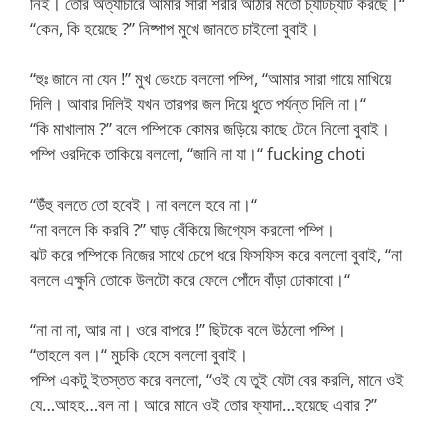
নিই। তোর অত্যাচারে আমার সারা শরীর আঠার মতো চ্যাটচ্যাট করছে।“
“কেন, কি হয়েছে ?” নিষ্পাপ মুখে জানতে চাইলো বুবাই।
“হুঃ জানে না যেন !” মুখ ভেংচে বললো পম্পি, “আমার সারা গায়ে মাখিয়ে
দিলি। আবার দিলিই যখন তারপর জল দিয়ে ধুতে পর্যন্ত দিলি না।“
“কি মাখালাম ?” বলে পম্পিকে কোমর জড়িয়ে কাছে টেনে নিলো বুবাই।
পম্পি ওরদিকে তাকিয়ে বললো, “জানি না যা।“ fucking choti
“উঁহু বলতে তো হবেই। না বললে হবে না।“
“না বললে কি করবি ?” ঘাড় বেঁকিয়ে জিগ্যেস করলো পম্পি।
ঝট করে পম্পিকে নিজের সাথে চেপে ধরে ফিসফিস করে বললো বুবাই, “না
বললে এক্ষুনি তোকে উলটো করে ফেলে পোঁদে বাঁড়া ঢোকাবো।“
“না না না, আর না। ওরে বাপরে !” ছিটকে বলে উঠলো পম্পি।
“তাহলে বল।“ মুচকি হেসে বললো বুবাই।
পম্পি একটু ইতস্তত করে বললো, “ওই যে তুই যেটা বের করলি, মানে ওই
যে…আহহ…বল না। আরে মানে ওই তোর ফ্যাদা…হয়েছে এবার ?”