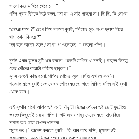
ভালো করে মাখিয়ে খেয়ে নে।“
পম্পি প্রায় ছিটকে উঠে বলল, “না না, এ মাই পারবো না। ছি ছি, কি নোংরা
!”
“নোংরা মানে ?” রেগে গিয়ে বললো বুবাই, “নিজের মুখে যখন ফ্যাদা নিয়ে
খাস তখন কি হয় ?”
“তা বলে ভাতের সঙ্গে ? না না, গা গুলোচ্ছে।“ বললো পম্পি।
বুবাই এবার চুলের মুঠি ধরে বললো, “জলদি মাখিয়ে খা বলছি। নাহলে কিন্তু
তোর পোঁদের বারোটা বাজিয়ে ছাড়বো।“
ব্যাস এতেই কাজ হলো, পম্পির পোঁদের ব্যথা নির্ঘাত এখনও কমেনি।
গতকাল রাতে বুবাই যেভাবে ওর পোঁদ মেরেছে তাতে নিশ্চিত কদিন এই ব্যথা
থেকে যাবে।
এই ব্যথার মাঝে আবার ওই মোটা বাঁড়াটা নিজের পোঁদের ওই ছোট ফুটোতে
ভরতে কিছুতেই চায় না পম্পি। তাই এবার বাধ্য মেয়ের মতো হাত দিয়ে
ফ্যাদা আর ভাত মাখতে থাকলো।
“মুখে ভর।“ আদেশ করলো বুবাই। কি আর করে পম্পি, চুপচাপ ওই
ফ্যাদামাখনো ভাত নিজের মুখে চালান করতে বাধ্য হলো।