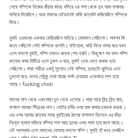
শেষে পম্পিকে নিজের বাঁড়ার কাছে বসিয়ে ওর গলা থেকে দুধ গরম ফ্যাদায়
মাখিয়ে দিয়েছিল। আর তারপর ওইভাবেই বাকি রান্নাটা করিয়েছিল পম্পিকে
দিয়ে।
বুবাই এরমধ্যে একবার বেরিয়েছিল বাইরে। দোকানে গেছিলো। অবশ্য কি
জন্য গেছিলো সেটা পম্পিকে বলেনি। যাইহোক, বাড়ি ফিরে বসার ঘরে যখন
এসে বসলো বুবাই, পম্পি তখনও রান্না শেষ হয়নি। কিছুক্ষণ পর যখন পম্পি
রান্নার কাজ মিটিয়ে এসে ঢুকল ও ঘরে, বুবাই ওকে দেখে অবাক হয়ে
গেছিলো। সারা শরীরে একটু সুতোও নেই পম্পির, দুধদুটো ঝুলিয়ে এসে
ঢুকলো ঘরে, গুদের যেটুকু দেখা যাচ্ছে ফর্সা চেহারায় একেবারে লাল হয়ে
আছে। fucking choti
কানের পাশ থেকে একগোছা চুল নেমে এসেছে। সারা গায়ে বিন্দু বিন্দু ঘাম,
কপালে আবছা সিঁদুরের দাগ। পেটের চর্বির ওপর ঘাম জমায় চকচক করছে।
এর ওপর আবার রান্নার সময় বুবাইয়ের ঠাপের ফলাফল হিসেবে ওর বাঁড়া
নিঃসৃত ফ্যাদা শুকিয়ে পম্পির গলা আর দুধের ওপর সাদা হয়ে জমে আছে।
ওই অবস্থায় এসে সামনের সোফায় বসলো পম্পি। বুবাই হাঁ করে দেখছিল
ওকে। পম্পি হঠাৎ বললো, “কি দেখছিস ?”