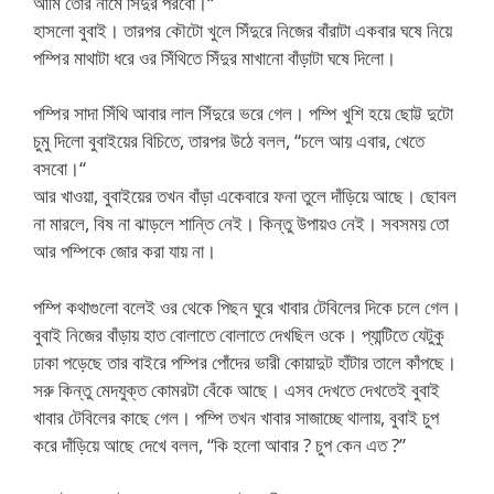
আমি তোর নামে সিঁদুর পরবো।“
হাসলো বুবাই। তারপর কৌটো খুলে সিঁদুরে নিজের বাঁরাটা একবার ঘষে নিয়ে
পম্পির মাথাটা ধরে ওর সিঁথিতে সিঁদুর মাখানো বাঁড়াটা ঘষে দিলো।
পম্পির সাদা সিঁথি আবার লাল সিঁদুরে ভরে গেল। পম্পি খুশি হয়ে ছোট্ট দুটো
চুমু দিলো বুবাইয়ের বিচিতে, তারপর উঠে বলল, “চলে আয় এবার, খেতে
বসবো।“
আর খাওয়া, বুবাইয়ের তখন বাঁড়া একেবারে ফনা তুলে দাঁড়িয়ে আছে। ছোবল
না মারলে, বিষ না ঝাড়লে শান্তি নেই। কিন্তু উপায়ও নেই। সবসময় তো
আর পম্পিকে জোর করা যায় না।
পম্পি কথাগুলো বলেই ওর থেকে পিছন ঘুরে খাবার টেবিলের দিকে চলে গেল।
বুবাই নিজের বাঁড়ায় হাত বোলাতে বোলাতে দেখছিল ওকে। প্যান্টিতে যেটুকু
ঢাকা পড়েছে তার বাইরে পম্পির পোঁদের ভারী কোয়াদুট হাঁটার তালে কাঁপছে।
সরু কিন্তু মেদযুক্ত কোমরটা বেঁকে আছে। এসব দেখতে দেখতেই বুবাই
খাবার টেবিলের কাছে গেল। পম্পি তখন খাবার সাজাচ্ছে থালায়, বুবাই চুপ
করে দাঁড়িয়ে আছে দেখে বলল, “কি হলো আবার ? চুপ কেন এত ?”