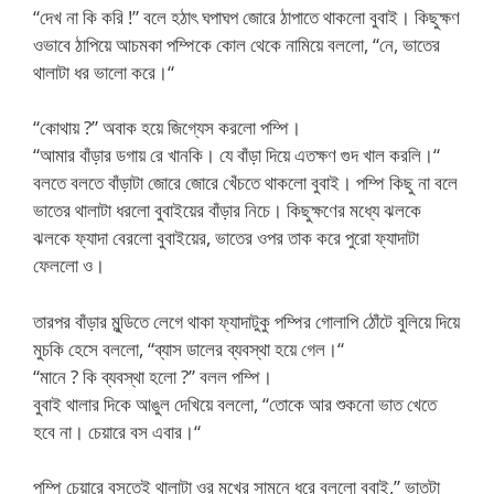
“দেখ না কি করি !” বলে হঠাৎ ঘপাঘপ জোরে ঠাপাতে থাকলো বুবাই। কিছুক্ষণ
ওভাবে ঠাপিয়ে আচমকা পম্পিকে কোল থেকে নামিয়ে বললো, “নে, ভাতের
থালাটা ধর ভালো করে।“
“কোথায় ?” অবাক হয়ে জিগ্যেস করলো পম্পি।
“আমার বাঁড়ার ডগায় রে খানকি। যে বাঁড়া দিয়ে এতক্ষণ গুদ খাল করলি।“
বলতে বলতে বাঁড়াটা জোরে জোরে খেঁচতে থাকলো বুবাই। পম্পি কিছু না বলে
ভাতের থালাটা ধরলো বুবাইয়ের বাঁড়ার নিচে। কিছুক্ষণের মধ্যে ঝলকে
ঝলকে ফ্যাদা বেরলো বুবাইয়ের, ভাতের ওপর তাক করে পুরো ফ্যাদাটা
ফেললো ও।
তারপর বাঁড়ার মুন্ডিতে লেগে থাকা ফ্যাদাটুকু পম্পির গোলাপি ঠোঁটে বুলিয়ে দিয়ে
মুচকি হেসে বললো, “ব্যাস ডালের ব্যবস্থা হয়ে গেল।“
“মানে ? কি ব্যবস্থা হলো ?” বলল পম্পি।
বুবাই থালার দিকে আঙুল দেখিয়ে বললো, “তোকে আর শুকনো ভাত খেতে
হবে না। চেয়ারে বস এবার।“
পম্পি চেয়ারে বসতেই থালাটা ওর মুখের সামনে ধরে বললো বুবাই,” ভাতটা