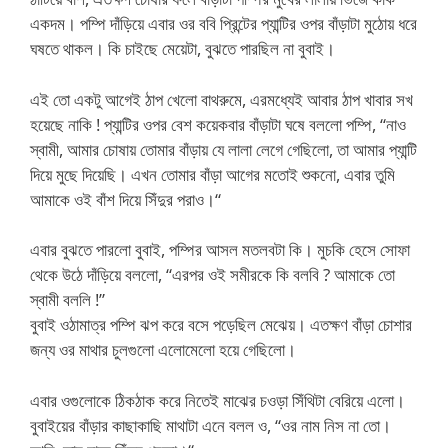
একদম। পম্পি দাঁড়িয়ে এবার ওর ববি প্রিন্টের প্যান্টির ওপর বাঁড়াটা মুঠোয় ধরে
ঘষতে থাকল। কি চাইছে মেয়েটা, বুঝতে পারছিল না বুবাই।
এই তো একটু আগেই ঠাপ খেলো বাথরুমে, এরমধ্যেই আবার ঠাপ খাবার সখ
হয়েছে নাকি ! প্যান্টির ওপর বেশ কয়েকবার বাঁড়াটা ঘষে বললো পম্পি, “নাও
স্বামী, আমার চোষায় তোমার বাঁড়ায় যে লালা লেগে গেছিলো, তা আমার প্যান্টি
দিয়ে মুছে দিয়েছি। এখন তোমার বাঁড়া আগের মতোই শুকনো, এবার তুমি
আমাকে ওই বাঁশ দিয়ে সিঁদুর পরাও।“
এবার বুঝতে পারলো বুবাই, পম্পির আসল মতলবটা কি। মুচকি হেসে সোফা
থেকে উঠে দাঁড়িয়ে বললো, “এরপর ওই সমীরকে কি বলবি ? আমাকে তো
স্বামী বললি !”
বুবাই ওঠামাত্র পম্পি ঝপ করে বসে পড়েছিল মেঝেয়। এতক্ষণ বাঁড়া চোশার
জন্য ওর মাথার চুলগুলো এলোমেলো হয়ে গেছিলো।
এবার ওগুলোকে ঠিকঠাক করে নিতেই মাঝের চওড়া সিঁথিটা বেরিয়ে এলো।
বুবাইয়ের বাঁড়ার কাছাকাছি মাথাটা এনে বলল ও, “ওর নাম নিস না তো।