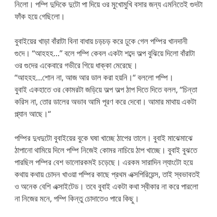
নিলো। পম্পি দুদিকে দুটো পা দিয়ে ওর মুখোমুখি বসার জন্য এমনিতেই গুদটা
ফাঁক হয়ে গেছিলো।
বুবাইয়ের খাড়া বাঁরাটা বিনা বাধায় চড়চড় করে ঢুকে গেল পম্পির খানদানী
গুদে। “আহহহ…” বলে পম্পি কেবল একটা শব্দে অল্প বুঝিয়ে দিলো বাঁরাটা
ওর গুদের একেবারে গভীরে গিয়ে ধাক্কা মেরেছে।
“আহহহ…শোন না, আজ আর ডাল করা হয়নি।“ বললো পম্পি।
বুবাই একহাতে ওর কোমরটা জড়িয়ে অল্প অল্প ঠাপ দিতে দিতে বলল, “চিন্তা
করিস না, তোর ডালের অভাব আমি পূরণ করে দেবো। আমার মাথায় একটা
প্ল্যান আছে।“
পম্পির দুধদুটো বুবাইয়ের বুকে ঘষা খাচ্ছে ঠাপের তালে। বুবাই মাঝেমাঝে
ঠাপানো থামিয়ে দিলে পম্পি নিজেই কোমর নাচিয়ে ঠাপ খাচ্ছে। বুবাই বুঝতে
পারছিল পম্পির বেশ ভালোরকমই চড়েছে। এরকম সারাদিন ল্যাংটো হয়ে
কথায় কথায় চোদন খাওয়া পম্পির কাছে প্রথম এক্সপিরিয়েন্স, তাই স্বভাবতই
ও অনেক বেশি এক্সাইটেড। তবে বুবাই একটা কথা স্বীকার না করে পারলো
না নিজের মনে, পম্পি কিন্তু চোদাতেও পারে কিছু।