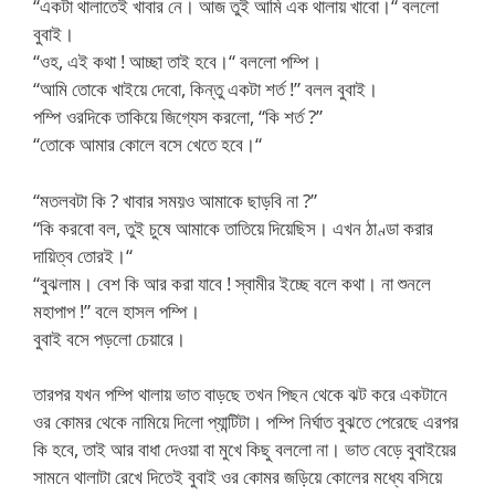
“একটা থালাতেই খাবার নে। আজ তুই আমি এক থালায় খাবো।“ বললো
বুবাই।
“ওহ, এই কথা ! আচ্ছা তাই হবে।“ বললো পম্পি।
“আমি তোকে খাইয়ে দেবো, কিন্তু একটা শর্ত !” বলল বুবাই।
পম্পি ওরদিকে তাকিয়ে জিগ্যেস করলো, “কি শর্ত ?”
“তোকে আমার কোলে বসে খেতে হবে।“
“মতলবটা কি ? খাবার সময়ও আমাকে ছাড়বি না ?”
“কি করবো বল, তুই চুষে আমাকে তাতিয়ে দিয়েছিস। এখন ঠাণ্ডা করার
দায়িত্ব তোরই।“
“বুঝলাম। বেশ কি আর করা যাবে ! স্বামীর ইচ্ছে বলে কথা। না শুনলে
মহাপাপ !” বলে হাসল পম্পি।
বুবাই বসে পড়লো চেয়ারে।
তারপর যখন পম্পি থালায় ভাত বাড়ছে তখন পিছন থেকে ঝট করে একটানে
ওর কোমর থেকে নামিয়ে দিলো প্যান্টিটা। পম্পি নির্ঘাত বুঝতে পেরেছে এরপর
কি হবে, তাই আর বাধা দেওয়া বা মুখে কিছু বললো না। ভাত বেড়ে বুবাইয়ের
সামনে থালাটা রেখে দিতেই বুবাই ওর কোমর জড়িয়ে কোলের মধ্যে বসিয়ে