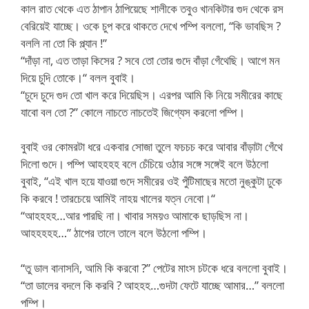
কাল রাত থেকে এত ঠাপান ঠাপিয়েছে শালীকে তবুও খানকিটার গুদ থেকে রস
বেরিয়েই যাচ্ছে। ওকে চুপ করে থাকতে দেখে পম্পি বললো, “কি ভাবছিস ?
বললি না তো কি প্ল্যান !”
“দাঁড়া না, এত তাড়া কিসের ? সবে তো তোর গুদে বাঁড়া গেঁথেছি। আগে মন
দিয়ে চুদি তোকে।“ বলল বুবাই।
“চুদে চুদে গুদ তো খাল করে দিয়েছিস। এরপর আমি কি নিয়ে সমীরের কাছে
যাবো বল তো ?” কোলে নাচতে নাচতেই জিগ্যেস করলো পম্পি।
বুবাই ওর কোমরটা ধরে একবার সোজা তুলে ফচচচ করে আবার বাঁড়াটা গেঁথে
দিলো গুদে। পম্পি আহহহহ বলে চেঁচিয়ে ওঠার সঙ্গে সঙ্গেই বলে উঠলো
বুবাই, “এই খাল হয়ে যাওয়া গুদে সমীরের ওই পুঁটিমাছের মতো নুঙ্কুটা ঢুকে
কি করবে ! তারচেয়ে আমিই নাহয় খালের যত্ন নেবো।“
“আহহহহ…আর পারছি না। খাবার সময়ও আমাকে ছাড়ছিস না।
আহহহহহ…” ঠাপের তালে তালে বলে উঠলো পম্পি।
“তু ডাল বানাসনি, আমি কি করবো ?” পেটের মাংস চটকে ধরে বললো বুবাই।
“তা ডালের বদলে কি করবি ? আহহহ…গুদটা ফেটে যাচ্ছে আমার…” বললো
পম্পি।