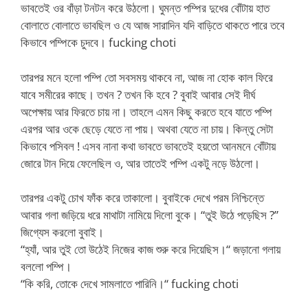
ভাবতেই ওর বাঁড়া টনটন করে উঠলো। ঘুমন্ত পম্পির দুধের বোঁটায় হাত
বোলাতে বোলাতে ভাবছিল ও যে আজ সারাদিন যদি বাড়িতে থাকতে পারে তবে
কিভাবে পম্পিকে চুদবে। fucking choti
তারপর মনে হলো পম্পি তো সবসময় থাকবে না, আজ না হোক কাল ফিরে
যাবে সমীরের কাছে। তখন ? তখন কি হবে ? বুবাই আবার সেই দীর্ঘ
অপেক্ষায় আর ফিরতে চায় না। তাহলে এমন কিছু করতে হবে যাতে পম্পি
এরপর আর ওকে ছেড়ে যেতে না পায়। অথবা যেতে না চায়। কিন্তু সেটা
কিভাবে পসিবল ! এসব নানা কথা ভাবতে ভাবতেই হয়তো আনমনে বোঁটায়
জোরে টান দিয়ে ফেলেছিল ও, আর তাতেই পম্পি একটু নড়ে উঠলো।
তারপর একটু চোখ ফাঁক করে তাকালো। বুবাইকে দেখে পরম নিশ্চিন্তে
আবার গলা জড়িয়ে ধরে মাথাটা নামিয়ে দিলো বুকে। “তুই উঠে পড়েছিস ?”
জিগ্যেস করলো বুবাই।
“হ্যাঁ, আর তুই তো উঠেই নিজের কাজ শুরু করে দিয়েছিস।“ জড়ানো গলায়
বললো পম্পি।
“কি করি, তোকে দেখে সামলাতে পারিনি।“ fucking choti