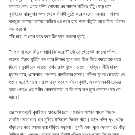
থাকতে দেখে এবার পম্পি সোফায় ওর সামনে মাটিতে হাঁটু গেড়ে বসে
বুবাইয়ের বারমুডার ওপর থেকে বাঁড়াটা মুঠো করে ধরলো একবার। তারপর
বারমুডা আস্তে আস্তে নামিয়ে ওর নরম হয়ে থাকা বাঁড়াটা হাতে নিয়ে খেঁচতে
শুরু করলো।
“কি চাই ?” চোখ বন্ধ করে জিগ্যেস করলো বুবাই।
“শক্ত না হলে সিঁদুর পরাবি কি করে ?” খেঁচতে খেঁচতেই বললো পম্পি।
তারপর বাঁড়ার মুন্ডিটা কপ করে নিজের মুখে ভরে জিভ দিয়ে ঘষতে শুরু করে
দিলো। বুবাইয়ের আরামে তখন চোখ বুঁজে এসেছে। সত্যি মাগীটা দারুণ
চুষতে পারে, একেবারে পেশাদার খানকিদের মতো। পম্পির মুখের ভেতরটা ওর
গুদের মতোই গরম। চোখ বন্ধ করে ভাবছিল বুবাই, এরকম একটা চোদার
যন্ত্র পেয়েও ওই সমীর বোকাচোদাটা যে কি করে অল্প চুদে থাকতে পারে কে
জানে !
ওর অজান্তেই বুবাইয়ের হাতদুটো চলে এসেছিল পম্পির মাথার পিছনে,
মাথাটা শক্ত করে ধরে চুষিয়ে যাচ্ছিলো নিজের বাঁড়া। হঠাৎ পম্পি মুখ থেকে
বাঁড়া বের করে সোজা হয়ে দাঁড়িয়ে পড়লো। বুবাই চোখ খুলে দেখলো ওর বাঁড়া
ঠাটিয়ে বাঁশ, এতক্ষণ চোষার ফলে বাঁড়াটা পম্পির মুখের লালায় ভিজে কাক