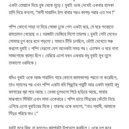
একটা তোয়ালে দিয়ে বুক থেকে মুড়ে। বুবাই ওকে দেখেই একবার হালকা
হাসি দিয়ে বললো, “মাগী সারাদিন ঠাপ খাবার পরও কাপড় পরার এত সখ !”
পম্পি কোনো সাড়া না দিয়ে সোজা ঢুকে গেল একটা ঘরে, যে ঘরে গতরাতে
রামচোদন খেয়েছে ও। দরজাটা ভেজিয়ে দিলো তারপর। বুবাই সেটা দেখেও
সোফায় চুপ করে বসে পড়লো। সামনে টিভি চলছিল, ওটাই দেখেতে শুরু
করলো বুবাই। পম্পি বেরলো বেশ অনেকটা সময় পর। এতক্ষন ও ঘরে নানা
সাজগোজে ব্যস্ত ছিল। বেরিয়ে এলো যখন একবার শুধু বুবাই মুখ তুলে
তাকালো ওরদিকে।
যদিও বুবাই ওকে আজ সারাদিন গায়ে কোনো জামাকাপড় পরতে না করেছিল,
তাও স্নানের পর এখন পম্পি একটা ববি প্রিন্টের প্যান্টি আর একটা স্কাই ব্লু
কালারের ব্রা পরে আছে। ভেজা চুলগুলো পিঠে ছড়িয়ে আছে, মাথার
মাঝখানে সিঁথিটা এখন সাদা একেবারে। পম্পি হাতে সিঁদুরের কৌটো নিয়ে
এগিয়ে এলো বুবাইয়ের দিকে। তারপর ওকে বললো, “নাও স্বামী, আমাকে
সিঁদুর পরিয়ে দাও।“
বুবাই মুখে কিছু না বললেও ব্যাপারটা উপভোগ করছিল। ওকে চুপ করে