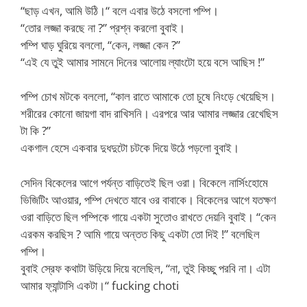
“ছাড় এখন, আমি উঠি।“ বলে এবার উঠে বসলো পম্পি।
“তোর লজ্জা করছে না ?” প্রশ্ন করলো বুবাই।
পম্পি ঘাড় ঘুরিয়ে বললো, “কেন, লজ্জা কেন ?”
“এই যে তুই আমার সামনে দিনের আলোয় ল্যাংটো হয়ে বসে আছিস !”
পম্পি চোখ মটকে বললো, “কাল রাতে আমাকে তো চুষে নিংড়ে খেয়েছিস।
শরীরের কোনো জায়গা বাদ রাখিসনি। এরপরে আর আমার লজ্জার রেখেছিস
টা কি ?”
একগাল হেসে একবার দুধদুটো চটকে দিয়ে উঠে পড়লো বুবাই।
সেদিন বিকেলের আগে পর্যন্ত বাড়িতেই ছিল ওরা। বিকেলে নার্সিংহোমে
ভিজিটিং আওয়ার, পম্পি দেখতে যাবে ওর বাবাকে। বিকেলের আগে যতক্ষণ
ওরা বাড়িতে ছিল পম্পিকে গায়ে একটা সুতোও রাখতে দেয়নি বুবাই। “কেন
এরকম করছিস ? আমি গায়ে অন্তত কিছু একটা তো দিই !” বলেছিল
পম্পি।
বুবাই স্রেফ কথাটা উড়িয়ে দিয়ে বলেছিল, “না, তুই কিচ্ছু পরবি না। এটা
আমার ফ্যান্টাসি একটা।“ fucking choti