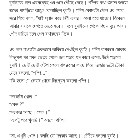
বুবাইয়ের হাত এরমধ্যেই ওর গুদে পৌঁছে গেছে। পম্পির কথা শুনতে শুনতে
গুদের পাপড়িতে আঙুল বোলাচ্ছিল বুবাই। পম্পি কোমরটা ঠেলে ওর থেকে
সরে গিয়ে বলল, “যাই স্নান করে নিই এবার। বেলা হয়ে যাচ্ছে। বিকেলে
আবার বাবাকে দেখতে যেতে হবে।“ বলে বুবাইয়ের থেকে পিছন ঘুরে আবার
পোঁদ নাচিয়ে চলে গেল বাথরুমের দিকে।
ওর চলে যাওয়াটা একভাবে তাকিয়ে দেখছিল বুবাই। পম্পি বাথরুমে ঢোকার
কিছুক্ষণ পর যখন ভেতর থেকে জল পড়ার শব্দ কানে এলো, উঠে পড়লো
বুবাই। ছোট্ট ছোট্ট স্টেপ ফেলে বাথরুমের কাছে গিয়ে দরজায় দুটো টোকা
মেরে বললো, “পম্পি…”
“কি হলো ?” ভেতর থেকে জিগ্যেস করলো পম্পি।
“দরজাটা খোল।“
“কেন ?”
“দরকার আছে। খোল।“
“একটু পরে খুলছি।“ বললো পম্পি।
“না, এখুনি খোল। বলছি তো দরকার আছে।“ চেঁচিয়ে বললো বুবাই।