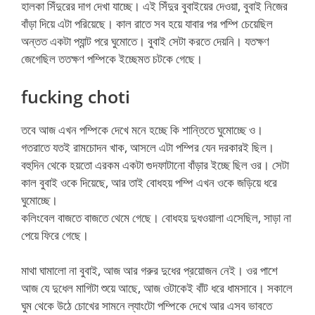
হালকা সিঁদুরের দাগ দেখা যাচ্ছে। এই সিঁদুর বুবাইয়ের দেওয়া, বুবাই নিজের
বাঁড়া দিয়ে এটা পরিয়েছে। কাল রাতে সব হয়ে যাবার পর পম্পি চেয়েছিল
অন্তত একটা প্যান্ট পরে ঘুমোতে। বুবাই সেটা করতে দেয়নি। যতক্ষণ
জেগেছিল ততক্ষণ পম্পিকে ইচ্ছেমত চটকে গেছে।
fucking choti
তবে আজ এখন পম্পিকে দেখে মনে হচ্ছে কি শান্তিতে ঘুমোচ্ছে ও।
গতরাতে যতই রামচোদন খাক, আসলে এটা পম্পির যেন দরকারই ছিল।
বহুদিন থেকে হয়তো এরকম একটা গুদফাটানো বাঁড়ার ইচ্ছে ছিল ওর। সেটা
কাল বুবাই ওকে দিয়েছে, আর তাই বোধহয় পম্পি এখন ওকে জড়িয়ে ধরে
ঘুমোচ্ছে।
কলিংবেল বাজতে বাজতে থেমে গেছে। বোধহয় দুধওয়ালা এসেছিল, সাড়া না
পেয়ে ফিরে গেছে।
মাথা ঘামালো না বুবাই, আজ আর গরুর দুধের প্রয়োজন নেই। ওর পাশে
আজ যে দুধেল মাগিটা শুয়ে আছে, আজ ওটাকেই বাঁট ধরে ধামসাবে। সকালে
ঘুম থেকে উঠে চোখের সামনে ল্যাংটো পম্পিকে দেখে আর এসব ভাবতে