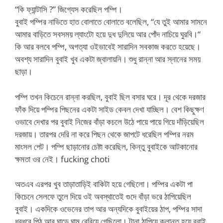
“কি ফ্যান্টাসি ?” জিগ্যেস করেছিল পম্পি।
বুবাই পম্পির নাভিতে হাত বোলাতে বোলাতে বলেছিল, “যে তুই আমার সামনে
আমার বাড়িতে সবসময় ল্যাংটো হয়ে দুধ দুলিয়ে আর পোঁদ নাচিয়ে ঘুরবি।“
কি আর বলবে পম্পি, অগত্যা ওইভাবেই সারাদিন সবকাজ করতে হয়েছে।
অবশ্য সারাদিন বুবাই খুব একটা জ্বালায়নি। শুধু রান্না আর স্নানের সময়
ছাড়া।
পম্পি তখন কিচেনে রান্না করছিল, বুবাই ছিল বসার ঘরে। দূর থেকে দরজার
ফাঁক দিয়ে পম্পির পিছনের একটা সাইড কেবল দেখা যাচ্ছিল। বেশ কিছুক্ষণ
ওভাবে দেখার পর বুবাই নিজের বাঁড়া কচলে উঠে পায়ে পায়ে গিয়ে দাঁড়িয়েছিল
দরজায়। তারপর দেরি না করে পিছন থেকে জাপটে ধরেছিল পম্পির নরম
মাংসল পেট। পম্পি ছাড়ানোর চেষ্টা করেছিল, কিন্তু বুবাইকে আটকানোর
ক্ষমতা ওর নেই। fucking choti
অতএব এরপর খুব তাড়াতাড়িই বাকিটা হয়ে গেছিলো। পম্পির একটা পা
কিচেনে সেলফে তুলে দিয়ে ওই অবস্থাতেই গুদে বাঁড়া ভরে ঠাপিয়েছিল
বুবাই। একদিকে ওভেনের তাপ আর অন্যদিকে বুবাইয়ের ঠাপ, পম্পির সাদা
ধবধবে পিঠ আর ঘাড়ে ঘাম বেরিয়ে গেছিলো। টানা ঠাপিয়ে ক্লান্ত হয়ে বুবাই