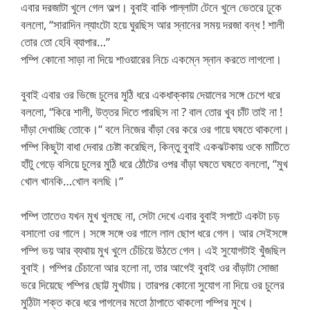
এবার দরজাটা খুলে গেল অল্প। বুবাই বাকি পাল্লাটা টেনে খুলে ভেতরে ঢুকে
বললো, “সারাদিন ল্যাংটো হয়ে ঘুরছিস আর স্নানের সময় দরজা বন্ধ ! শালী
তোর তো হেবি ব্যাপার…”
পম্পি কোনো সাড়া না দিয়ে শাওয়ারের নিচে একম্নে স্নান করতে লাগলো।
বুবাই এবার ওর ভিজে চুলের মুঠি ধরে একধাক্কায় দেয়ালের সঙ্গে চেপে ধরে
বললো, “কিরে শালী, উত্তর দিতে পারছিস না ? বাল তোর খুব চাঁট তাই না !
দাঁড়া দেখাচ্ছি তোকে।“ বলে নিজের বাঁড়া বের করে ওর গায়ে ঘষতে থাকলো।
পম্পি কিছুটা বাধা দেবার চেষ্টা করেছিল, কিন্তু বুবাই একঝটকায় ওকে মাটিতে
হাঁটু গেড়ে বসিয়ে চুলের মুঠি ধরে ঠোঁটের ওপর বাঁড়া ঘষতে ঘষতে বললো, “মুখ
খোল খানকি…খোল বলছি।“
পম্পি তাতেও যখন মুখ খুলছে না, সেটা দেখে এবার বুবাই সপাটে একটা চড়
বসালো ওর গালে। সঙ্গে সঙ্গে ওর গালে লাল ছোপ ধরে গেল। আর সেইসঙ্গে
পম্পি ভয় আর ব্যথায় মুখ খুলে চেঁচিয়ে উঠতে গেল। এই সুযোগটাই খুঁজছিল
বুবাই। পম্পির চেঁচানো আর হলো না, তার আগেই বুবাই ওর বাঁড়াটা সোজা
ভরে দিয়েছে পম্পির ছোট্ট মুখটায়। তারপর কোনো সুযোগ না দিয়ে ওর চুলের
মুঠিটা শক্ত করে ধরে পাগলের মতো ঠাপাতে থাকলো পম্পির মুখে।