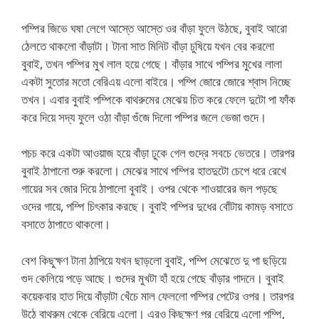
পম্পির জিভে ঘষা লেগে আস্তে আস্তে ওর বাঁড়া ফুলে উঠছে, বুবাই আরো
ঠেলতে থাকলো বাঁড়াটা। টানা সাত মিনিট বাঁড়া চুষিয়ে যখন বের করলো
বুবাই, তখন পম্পির মুখ লাল হয়ে গেছে। বাঁড়ার সাথে পম্পির মুখের লালা
একটা সুতোর মতো বেরিএয় এলো বাইরে। পম্পি জোরে জোরে শ্বাস নিচ্ছে
তখন। এবার বুবাই পম্পিকে বাথরুমের মেঝেয় চিত করে ফেলে দুটো পা ফাঁক
করে দিয়ে সদ্য ফুলে ওঠা বাঁড়া গুঁজে দিলো পম্পির জলে ভেজা গুদে।
পচচ করে একটা আওয়াজ হয়ে বাঁড়া ঢুকে গেল গুদ্রে সবচে ভেতরে। তারপর
বুবাই ঠাপানো শুরু করলো। মেঝের সাথে পম্পির হাতদুটো চেপে ধরে রেখে
গায়ের সব জোর দিয়ে ঠাপালো বুবাই। ওপর থেকে শাওয়ারের জল পড়ছে
ওদের গায়ে, পম্পি চিৎকার করছে। বুবাই পম্পির দুধের বোঁটায় কামড় বসাতে
বসাতে ঠাপাতে থাকলো।
বেশ কিছুক্ষণ টানা ঠাপিয়ে যখন ছাড়লো বুবাই, পম্পি মেঝেতে দু পা ছড়িয়ে
গুদ কেলিয়ে পড়ে আছে। গুদের মুখটা হাঁ হয়ে গেছে বাঁড়ার গাদনে। বুবাই
কয়েকবার হাত দিয়ে বাঁড়াটা খেঁচে মাল ফেললো পম্পির পেটের ওপর। তারপর
উঠে বাথরুম থেকে বেরিয়ে এলো। এরও কিছুক্ষণ পর বেরিয়ে এলো পম্পি,