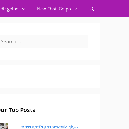
dir golpo
New Choti Golpo
earch
r:
ur Top Posts
ছেলের হস্তমৈথুনের বদঅভ্যাস ছাড়াতে