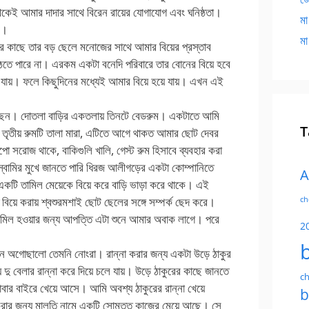
েকেই আমার দাদার সাথে বিরেন রায়ের যোগাযোগ এবং ঘনিষ্ঠতা।
মা
ন।
মা
ার কাছে তার বড় ছেলে মনোজের সাথে আমার বিয়ের প্রস্তাব
 উঠতে পারে না। এরকম একটা বনেদি পরিবারে তার বোনের বিয়ে হবে
ে যায়। ফলে কিছুদিনের মধ্যেই আমার বিয়ে হয়ে যায়। এখন এই
েনেছেন। দোতলা বাড়ির একতলায় তিনটে বেডরুম। একটাতে আমি
T
তৃতীয় রুমটি তালা মারা, এটিতে আগে থাকত আমার ছোট দেবর
সরোজ থাকে, বাকিগুলি খালি, গেস্ট রুম হিসাবে ব্যবহার করা
বামির মুখে জানতে পারি ধিরজ আলীগড়ের একটা কোম্পানিতে
A
কটি তামিল মেয়েকে বিয়ে করে বাড়ি ভাড়া করে থাকে। এই
িয়ে করায় শ্বশুরমশাই ছোট ছেলের সঙ্গে সম্পর্ক ছেদ করে।
ch
তামিল হওয়ার জন্য আপত্তি এটা শুনে আমার অবাক লাগে। পরে
2
মন অগোছালো তেমনি নোংরা। রান্না করার জন্য একটা উড়ে ঠাকুর
 বেলার রান্না করে দিয়ে চলে যায়। উড়ে ঠাকুরের কাছে জানতে
ch
খাবার বাইরে খেয়ে আসে। আমি অবশ্য ঠাকুরের রান্না খেয়ে
b
করার জন্য মালতি নামে একটি সোমত্ত কাজের মেয়ে আছে। সে