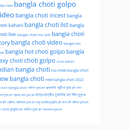
bangla choti golpo
lpo new
ideo
bangla choti incest
bangla
bangla choti list
hoti kahani
bangla
bangla choti
hoti live
bangla choti ma sele
tory
bangla choti video
bangla hot
bangla hot choti golpo
bangla
oti
choti golpo
exy choti
choti kahini
ndian bangla choti
ma chele bangla choti
ew bangla choti
new bangla choti 2022
অফিসে চুদার গল্প
আত্মকাহিনী
আন্টিকে চুদার গল্প
খালা-
i bon bangla choti
ছাত্র-ছাত্রীর চুদাচদির গল্প
পিসি-ফুফুকে
কে চুদার গল্প
গ্রামের মেয়ে চুদার গল্প
ার গল্প
প্রেমিক-প্রেমিকাকে চুদার গল্প
বন্ধু-বান্ধবীর চুদাচুদির গল্প
বাংলা চটি
বৌদিকে চুদার গল্প
-বোনের চুদাচুদির গল্প
ভাবিকে চুদার গল্প
ম্যাডামকে চুদার গল্প