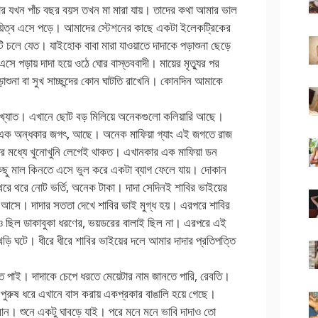
মার যখন পাঁচ বছর বয়স তখন মা মারা যায়। তাদের কথা আমার ভাল
 দায়িত্ব এসে পড়ে। আমাদের স্টেশনের কাছে একটা ইলেকট্রিকের
 চলে যেত। যাইহোক বাবা মারা যাওয়াতে দাদাকে পড়াশুনা ছেড়ে
এসে পড়ায় দাদা হয়ে ওঠে ঘোর বাস্তববাদী। মায়ের মৃত্যুর পর
শুনা বা সুখ সাচ্ছন্দের কোন ঘাটতি রাখেনি। কোনদিন আমাকে
বিখ্যাত। এখানে ছোট বড় মিলিয়ে অনেকগুলো কলিয়ারি আছে।
ে এক অন্ধকার জগৎ, আছে। অনেক মাফিয়া গ্যাং এই জগতে রাজ
র মধ্যে খুনোখুনি লেগেই থাকত। এখানকার এক মাফিয়া ডন
ছু মাল কিনতে এসে ভুল করে একটা ব্যাগ ফেলে যায়। দোকান
 থরে থরে নোট ভর্তি, অনেক টাকা। দাদা সেদিনই শাবির ভাইয়ের
য়ে আসে। দাদার সততা দেখে শাবির ভাই মুগ্ধ হয়। এরপরে শাবির
দাও ছিল ডাকাবুকা ধরণের, ভয়ডরের বালাই ছিল না। এরপরে এই
ি ঘটে। ধীরে ধীরে শাবির ভাইয়ের দলে আমার দাদার প্রতিপত্তি
খতে পাই। দাদাকে চেপে ধরতে মেয়েটার নাম জানতে পারি, রেবতি।
পুরুষ ধরে এখানে বাস করায় একপ্রকার বাঙালি হয়ে গেছে।
ন। শুনে একটু ঘাবড়ে যাই। পরে মনে মনে ভাবি দাদাও তো