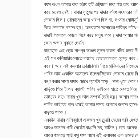
বয়স তখন আমার বাবা হঠাৎ হার্ট এট্যাকে মারা যায় আর আ
করে মনেও নেই। বাবার মৃত্যুর পর দাদার কাঁধে সংসারের
দোকান ছিল। দোকানের আয় খারাপ ছিল না, সংসার মোটামুটি
দিয়ে দোকানে বসতে হয়। অল্পবয়সে সংসারের দায়িত্ব কাঁধে 
দাদাই আমাকে কোলে পিঠে করে মানুষ করে। দাদা আমার পড়া
কোন অভাব বুঝতে দেয়নি।
যাইহোক এই ছোট নাগপুর অঞ্চল মুলত কয়লা খনির জন্য 
এই সব কলিয়ারিগুলোতে কয়লার চোরাচালানকে কেন্দ্র কর
করে। আর এই কয়লার চোরাচালান নিয়ে মাফিয়াদের নিজেদে
শাবির ভাই একদিন আমাদের ইলেকট্রিকের দোকান থেকে কি
বন্ধ করার সময় দাদার চোখে ব্যাগটা পড়ে। দাদা খুলে দেখে
বাড়িতে গিয়ে টাকার ব্যাগটা শাবির ভাইয়ের হাতে ফেরত দি
ভাইয়ের সাথে দাদার খুব ভাল সম্পর্ক তৈরি হয়। আমার দা
শাবির ভাইয়ের হাত ধরেই আমার দাদার অপরাধ জগতে হাতেখড়
বাড়তে থাকে।
একদিন দাদার মানিব্যাগে একজন খুব সুন্দরি মেয়ের ছবি দে
আরও জানতে পারি মেয়েটা বাঙালি নয়, তামিল। তবে অনেক 
আরও জানতে পারি বসু দাদা নামে এই এলাকার এক ডনের বো