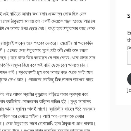
তির তাই এই বাড়িতে আমার কথা বলার একমাত্র লোক ছিল মেজ
S
িন মেজ ঠাকুরপো জানায় তার একটি মেয়েকে পছন্দ হয়েছে আর সে
ত্বটা সে আমার উপর ছেড়ে দেয়। বাধ্য হয়ে ঠাকুরপোর কাছ থেকে
E
t
ারা রায়পুরেই থাকেন তবে শহরের ভেতরে। মেয়েটির মা অনেকদিন
p
শী। এরপরে মেজ ঠাকুরপোর মুখে যেটা শুনি সেটা শুনে চমকে
E
রেছেন। আর যাকে বিয়ে করেছেন সে তার মেয়ের থেকে মাত্র সাত
A
 তাড়াতাড়ি সম্ভব বিয়ে করে ওই বাড়ি ছেড়ে চলে আসতে চায়।
ত্থাপন করি। শ্বশুরমশাই চুপ করে আমার কাছ থেকে সবটা শুনে
ুপুরকে দেখে আস। তোমাদের সবকিছু ঠিক লাগলে তারপরে নাহয়
J
র আর আমার স্বামির নুপুরদের বাড়িতে যাবার ব্যবস্থা করে
দ ব্যারিস্টার সোমনাথের বাড়িতে হাজির হই। নুপুর আমাদের
আর আমার স্বামির ভালই লাগে। ব্যারিস্টার সাহেব উঠে নমস্কার
র কাউকে ঘরে দেখতে পাইনা। আমি আর একজনকে দেখার
চাই। মেজ ঠাকুরপোর সাথে চোখাচোখি হতে ঠাকুরপো চোখ পাকায়।
তা চলতে থাকে। নুপুরের বাবার অমায়িক ব্যবহার আমাদের ভাল