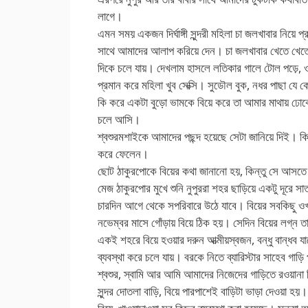
লাগে।
এমন সময় একজন দির্ঘাঙ্গী সুন্দরী মহিলা চা জলখাবার নিয়ে প্
সাথে আমাদের আলাপ করিয়ে দেন। চা জলখাবার খেতে খেতে
দিকে চলে যায়। দেখলাম হাসলে লতিকার গালে টোল পড়ে, ও
প্রমান করে মহিলা খুব সেক্সি। সুডৌল বুক, নধর পাছা যে 
কি করে একটা বুড়ো ভামকে বিয়ে করে তা আমার মাথায় ঢো
চলে আসি।
শ্বশুরমশাইকে আমাদের পছন্দ হয়েছে সেটা জানিয়ে দিই। কি
করে ফেলেন।
ছোট ঠাকুরপোকে বিয়ের কথা জানানো হয়, কিন্তু সে আসতে 
মেজ ঠাকুরপোর মুখে শুনি নুপুররা শহর ছাড়িয়ে একটু দূরে 
চারদিন আগে থেকে সপরিবারে উঠে যাবে। বিয়ের সবকিছু 
নভেম্বর মাসে গোঁড়ায় বিয়ে ঠিক হয়। সেদিন বিয়ের লগ্ন 
একই শহরে বিয়ে হওয়ার দরুন আত্মীয়স্বজন, বন্ধু বান্ধব যা
ব্যবস্থা করে চলে যায়। বরকে নিতে ব্যারিস্টার সাহেব গাড়ি
শ্বশুর, স্বামি আর আমি আমাদের নিজেদের গাড়িতে রওয়ান
সুন্দর দোতলা বাড়ি, বিয়ে পারপাশেই বাড়িটা ভাড়া দেওয়া হ