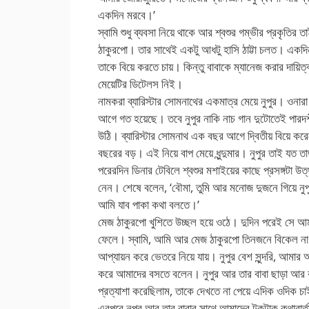
একদিন মরবে।’
স্বামি শুধু ব্যবসা নিয়ে থাকে আর শ্বশুর গম্ভীর প্রকৃ
ঠাকুরপো। তার সাথেই একটু আধটু হাসি ঠাট্টা চলত। একদ
তাকে বিয়ে করতে চায়। কিন্তু বাবাকে ম্যানেজ করার দায়ি
মেয়েটির ডিটেলস নিই।
নামকরা ব্যারিস্টার সোমনাথের একমাত্র মেয়ে নুপুর। ওন
আগে গত হয়েছে। তবে নুপুর নাকি নাচ গান দুটোতেই পারদর্
উঠি। ব্যারিস্টার সোমনাথ এক বছর আগে দ্বিতীয় বিয়ে ক
বছরের বড়। এই নিয়ে বাপ মেয়ে ধুন্দুমার। নুপুর তাই যত
পরেরদিন ডিনার টেবিলে শ্বশুর মশাইয়ের কাছে প্রসঙ্গটা উ
নেন। শেষে বলেন, ‘বৌমা, তুমি আর মনোজ দুজনে গিয়ে ন
আমি যাব পাকা কথা বলতে।’
মেজ ঠাকুরপো খুশিতে উচ্ছল হয়ে ওঠে। দুদিন পরেই সে আমা
ফেলে। স্বামি, আমি আর মেজ ঠাকুরপো তিনজনে বিকেল নাগা
আপ্যায়ন করে ভেতরে নিয়ে যায়। নুপুর বেশ সুন্দরি, আমার 
করে আমাদের বসতে বলেন। নুপুর আর তার বাবা ছাড়া আ
প্রত্যাশা করেছিলাম, তাকে দেখতে না পেয়ে এদিক ওদিক 
এরপরে নুপুর আর তার বাবার সাথে আমাদের টুকটাক কথাবার্