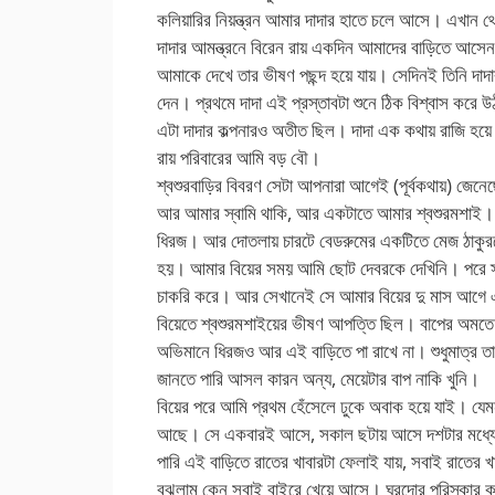
কলিয়ারির নিয়ন্ত্রন আমার দাদার হাতে চলে আসে। এখান থ
দাদার আমন্ত্রনে বিরেন রায় একদিন আমাদের বাড়িতে আসে
আমাকে দেখে তার ভীষণ পছন্দ হয়ে যায়। সেদিনই তিনি দাদ
দেন। প্রথমে দাদা এই প্রস্তাবটা শুনে ঠিক বিশ্বাস করে
এটা দাদার কল্পনারও অতীত ছিল। দাদা এক কথায় রাজি হয়
রায় পরিবারের আমি বড় বৌ।
শ্বশুরবাড়ির বিবরণ সেটা আপনারা আগেই (পূর্বকথায়) জ
আর আমার স্বামি থাকি, আর একটাতে আমার শ্বশুরমশাই। 
ধিরজ। আর দোতলায় চারটে বেডরুমের একটিতে মেজ ঠাকুরপো 
হয়। আমার বিয়ের সময় আমি ছোট দেবরকে দেখিনি। পরে স্
চাকরি করে। আর সেখানেই সে আমার বিয়ের দু মাস আগে এ
বিয়েতে শ্বশুরমশাইয়ের ভীষণ আপত্তি ছিল। বাপের অমতে ব
অভিমানে ধিরজও আর এই বাড়িতে পা রাখে না। শুধুমাত্র 
জানতে পারি আসল কারন অন্য, মেয়েটার বাপ নাকি খুনি।
বিয়ের পরে আমি প্রথম হেঁসেলে ঢুকে অবাক হয়ে যাই। যে
আছে। সে একবারই আসে, সকাল ছটায় আসে দশটার মধ্যে দু
পারি এই বাড়িতে রাতের খাবারটা ফেলাই যায়, সবাই রাতের 
বুঝলাম কেন সবাই বাইরে খেয়ে আসে। ঘরদোর পরিস্কার 