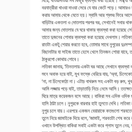
বিয়ে, খাওয়াদাওয়া সব কিছুর ব্যবস্থা করা হয়েছে। সন্ধ্যা
বরযাত্রীরা খাওয়া দাওয়া সেরে যে যার কেটে পড়ে। আমারও
করায় আমায় থেকে যেতে হয়। স্বামি আর শ্বশুর ফিরে আ
বাড়িটার একতলা ও দোতলায় পরপর ঘর, সেখানেই সবার থাকা
আমার জন্য দোতলার যে ঘরে থাকার ব্যবস্থা করা হয়েছে 
তাতে দুজনের শোবার ব্যবস্থা করা হয়েছে দেখলাম। লতিকা
রাতটা একটু শেয়ার করতে হবে, তোমার সাথে নুপুরের দুঃসম্
বিছানাটার যা সাইজ তাতে হেসে খেলে তিনজন শোয়া যাবে, 
ঠাকুরপো কোথায় শোবে।
লতিকা জানায়, ‘তিনতলায় একটা ঘর আছে সেখানে ব্যবস্থা 
শুনে অবাক হয়ে যাই, মুখ ফস্কে বেরিয়ে যায়, ‘অ্যা, চিলেকো
‘না, না চিলেকোঠা না। এটাচ বাথরুম সহ একটা বড় রুম, খু
আমি লজ্জায় পড়ে যাই, তাড়াতাড়ি নিচে নেমে আসি। ততক্ষনে
ঘিরে মাত্র কয়েকজন বসে আছে। বাকিরা সব এদিক ওদিক ছড়
হাসি ঠাট্টা চলে। নুপুরকে বারবার হাই তুলতে দেখি। লতিক
নুপুর চলে যায়। এরপরে একজন বেয়ারাকে কতগুলো শরবতের
তুলে নিয়ে জামাইকে দিয়ে বলে, ‘জামাই, শরবতটা শেষ করে
ওখানে উপস্থিত বাকিরা সবাই একটা করে গ্লাস তুলে নেয়