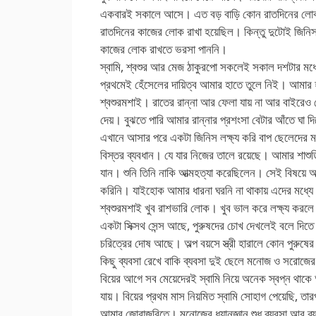
একবারই সকালে আসে। এত বড় বাড়ি কোন রাতদিনের লোক ন
রাতদিনের কাজের লোক রাখা হয়েছিল। কিন্তু দুটোই জিনিস
কাজের লোক রাখতে ভরসা পাননি।
স্বামি, শ্বশুর আর মেজ ঠাকুরপো সকলেই সকাল দশটার ম
প্রথমেই হেঁসেলের দায়িত্ব আমার হাতে তুলে নিই। আমার 
শ্বশুরমশাই। রাতের রান্না আর ফেলা যায় না আর বাইরেও
দেয়। বুঝতে পারি আমার রান্নার প্রশংসা বেটার আঁতে ঘা দ
এখানে আসার পরে একটা জিনিস লক্ষ্য করি বাপ ছেলেদের মধ্
বিস্তর ব্যবধান। যে যার নিজের তালে রয়েছে। আমার শাশুড়
যান। শুনি তিনি নাকি আত্মহত্যা করেছিলেন। সেই বিষয়ে
করিনি। যাইহোক আমার ধারনা ঘরনি না থাকায় এদের মধ্যে স
শ্বশুরমশাই খুব রাশভারি লোক। খুব ভাল করে লক্ষ্য করলে
একটা সিক্সথ সেন্স আছে, পুরুষদের চোখ দেখলেই বলে দিতে
চরিত্রের দোষ আছে। অল্প বয়সে স্ত্রী হারালে কোন পুরুষ
কিছু ব্যবসা রেখে বাকি ব্যবসা দুই ছেলে মনোজ ও সরোজে
বিয়ের আগে সব মেয়েদেরই স্বামি নিয়ে অনেক স্বপ্ন থাকে 
যায়। বিয়ের প্রথম মাস নিয়মিত স্বামি সোহাগ পেয়েছি, 
আমার জোরাজুরিতে। মনোজের ধ্যানজ্ঞান শুধু ব্যবসা আর 