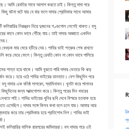
 আমি রেবতির সাথে আলাপ করতে চাই। কিন্তু দাদা পরে
ছু ঘটনা ঘটে যায় যে যার ফলে দাদার প্রেমিকার সাথে আমার
টি কলিয়ারির নিয়ন্ত্রন নিয়ে দুজনের গণ্ডগোল লেগেই থাকত। বসু
াইয়ের কানে কোন ভাবে পৌঁছে যায়। তাই দাদার অজ্ঞাতে একদিন
 দেয়।
ে বেধড়ক মার মেরে হটিয়ে দেয়। শাবির ভাই শত্রুর শেষ রাখতে
ুলি করে মেরে ফেলে। কিন্তু রেবতি কোন না কোন ভাবে পালিয়ে
রকমের শান্ত হয়ে থাকে। আমি বুঝতে পারি দাদার ভেতরে কি ঝড়
্জন করে। হয়ে ওঠে শাবির ভাইয়ের ডানহাত। বেশ কিছুদিন পরে
সু দাদার এক ঘনিষ্ঠ সাগরেদ, স্বামিনাথন। খুনটা করে পালানর
া কিছুদিনের জন্য আত্মগোপন করে। কিন্তু পরের দিন খবরের
R
েখতে পাই। শাবির ভাইয়ের খুনির ছবি দেখে বিস্ময়ে হতবাক হয়ে
ড়িতে এসেছিল। দাদার সঙ্গে কিসব কথা বলে চলে যায়। আমার আর
bd
 ব্যবহার করে তার প্রেমিকার হয়ে প্রতিশোধ নিল। শাবির ভাই
্বা।
শ্
সেই কলিয়ারির মালিক রায়পুরের জমিদাররা। বসু দাদার পরে এই
জো