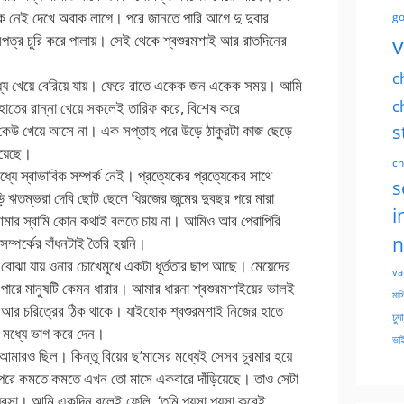
েই দেখে অবাক লাগে। পরে জানতে পারি আগে দু দুবার
go
পত্র চুরি করে পালায়। সেই থেকে শ্বশুরমশাই আর রাতদিনের
v
c
ধ্যে খেয়ে বেরিয়ে যায়। ফেরে রাতে একেক জন একেক সময়। আমি
c
হাতের রান্না খেয়ে সকলেই তারিফ করে, বিশেষ করে
s
 কেউ খেয়ে আসে না। এক সপ্তাহ পরে উড়ে ঠাকুরটা কাজ ছেড়ে
িয়েছে।
ch
যে স্বাভাবিক সম্পর্ক নেই। প্রত্যেকের প্রত্যেকের সাথে
s
ি ঋতম্ভরা দেবি ছোট ছেলে ধিরজের জন্মের দুবছর পরে মারা
i
 আমার স্বামি কোন কথাই বলতে চায় না। আমিও আর পেরাপিরি
n
ম্পর্কের বাঁধনটাই তৈরি হয়নি।
 বোঝা যায় ওনার চোখেমুখে একটা ধূর্ততার ছাপ আছে। মেয়েদের
va
 পারে মানুষটি কেমন ধারার। আমার ধারনা শ্বশুরমশাইয়ের ভালই
মাসি
ের আর চরিত্রের ঠিক থাকে। যাইহোক শ্বশুরমশাই নিজের হাতে
চুদ
র মধ্যে ভাগ করে দেন।
ভাই
আমারও ছিল। কিন্তু বিয়ের ছ’মাসের মধ্যেই সেসব চুরমার হয়ে
তারপরে কমতে কমতে এখন তো মাসে একবারে দাঁড়িয়েছে। তাও সেটা
ব্যবসা। আমি একদিন বলেই ফেলি, ‘তুমি পয়সা পয়সা করেই